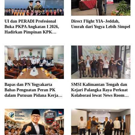
UI dan PERADI Profesional
Direct Flight YIA–Jeddah,
Buka PKPA Angkatan I 2026,
Umrah dari Yogya Lebih Simpel
Hadirkan Pimpinan KPK
hingga Wakil Jaksa Agung
sebagai Pengajar
Bapas dan PN Yogyakarta
SMSI Kalimantan Tengah dan
Bahas Penguatan Peran PK
Kejari Palangka Raya Perkuat
dalam Putusan Pidana Kerja
Kolaborasi lewat News Room
Sosial
Jaga Desa