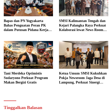
Bapas dan PN Yogyakarta
SMSI Kalimantan Tengah dan
Bahas Penguatan Peran PK
Kejari Palangka Raya Perkuat
dalam Putusan Pidana Kerja
Kolaborasi lewat News Room
Sosial
Jaga Desa
Tani Merdeka Optimistis
Ketua Umum SMSI Kukuhkan
Sudaryono Perkuat Program
Pokja Newsroom Jaga Desa di
Makan Bergizi Gratis
Lampung, Perkuat Sinergi
Kawal Tata Kelola
Pemerintahan Desa
Tinggalkan Balasan