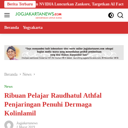
Langsung
, Nokia, dan NVIDIA Luncurkan Zankore, Targetkan AI Factory 1 GW
Berita Terbaru
ke
konten
Beranda
Yogyakarta
Beranda
News
News
Ribuan Pelajar Raudhatul Athfal
Penjaringan Penuhi Dermaga
Kolinlamil
Jogjakartanews
1 Maret 2019