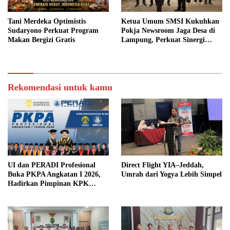
Tani Merdeka Optimistis
Ketua Umum SMSI Kukuhkan
Sudaryono Perkuat Program
Pokja Newsroom Jaga Desa di
Makan Bergizi Gratis
Lampung, Perkuat Sinergi
Kawal Tata Kelola
Pemerintahan Desa
Rekomendasi untuk kamu
UI dan PERADI Profesional
Direct Flight YIA–Jeddah,
Buka PKPA Angkatan I 2026,
Umrah dari Yogya Lebih Simpel
Hadirkan Pimpinan KPK
hingga Wakil Jaksa Agung
sebagai Pengajar