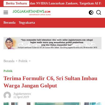
Langsung
oo, Nokia, dan NVIDIA Luncurkan Zankore, Targetkan AI Factory 1 GW
Berita Terbaru
ke
konten
Beranda
Yogyakarta
Beranda
Politik
Politik
Terima Formulir C6, Sri Sultan Imbau
Warga Jangan Golput
Jogjakartanews
12 April 2019