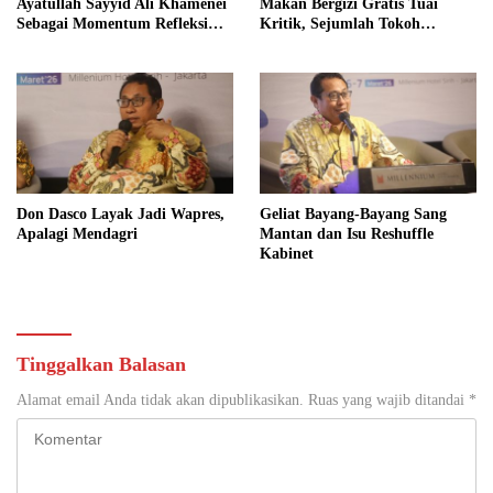
Ayatullah Sayyid Ali Khamenei
Makan Bergizi Gratis Tuai
Sebagai Momentum Refleksi
Kritik, Sejumlah Tokoh
Kepemimpinan, Kemandirian
FORMAS Ikut Menanggapi
Bangsa, dan Integritas Moral
bagi Indonesia
Don Dasco Layak Jadi Wapres,
Geliat Bayang-Bayang Sang
Apalagi Mendagri
Mantan dan Isu Reshuffle
Kabinet
Tinggalkan Balasan
Alamat email Anda tidak akan dipublikasikan.
Ruas yang wajib ditandai
*