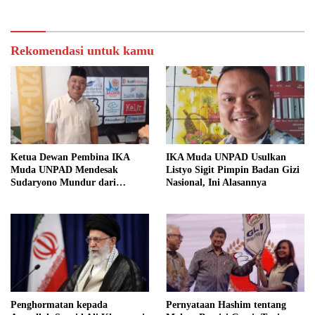
Rekomendasi untuk kamu
Ketua Dewan Pembina IKA
IKA Muda UNPAD Usulkan
Muda UNPAD Mendesak
Listyo Sigit Pimpin Badan Gizi
Sudaryono Mundur dari
Nasional, Ini Alasannya
Jabatan Ketua DPD Gerindra
Jawa Tengah Demi Menjaga
Independensi Badan Gizi
Nasional
Penghormatan kepada
Pernyataan Hashim tentang