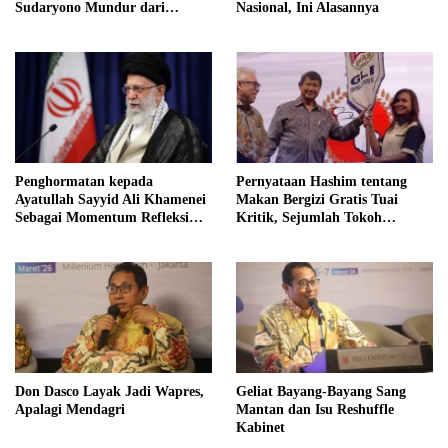
Sudaryono Mundur dari
Nasional, Ini Alasannya
Jabatan Ketua DPD Gerindra
Jawa Tengah Demi Menjaga
Independensi Badan Gizi
Nasional
Penghormatan kepada
Pernyataan Hashim tentang
Ayatullah Sayyid Ali Khamenei
Makan Bergizi Gratis Tuai
Sebagai Momentum Refleksi
Kritik, Sejumlah Tokoh
Kepemimpinan, Kemandirian
FORMAS Ikut Menanggapi
Bangsa, dan Integritas Moral
bagi Indonesia
Don Dasco Layak Jadi Wapres,
Geliat Bayang-Bayang Sang
Apalagi Mendagri
Mantan dan Isu Reshuffle
Kabinet