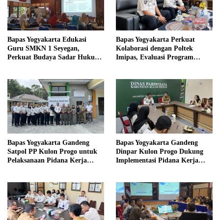
Bapas Yogyakarta Edukasi
Bapas Yogyakarta Perkuat
Guru SMKN 1 Seyegan,
Kolaborasi dengan Poltek
Perkuat Budaya Sadar Hukum
Imipas, Evaluasi Program
di Sekolah
Magang Taruna
Bapas Yogyakarta Gandeng
Bapas Yogyakarta Gandeng
Satpol PP Kulon Progo untuk
Dinpar Kulon Progo Dukung
Pelaksanaan Pidana Kerja
Implementasi Pidana Kerja
Sosial
Sosial dalam KUHP Baru