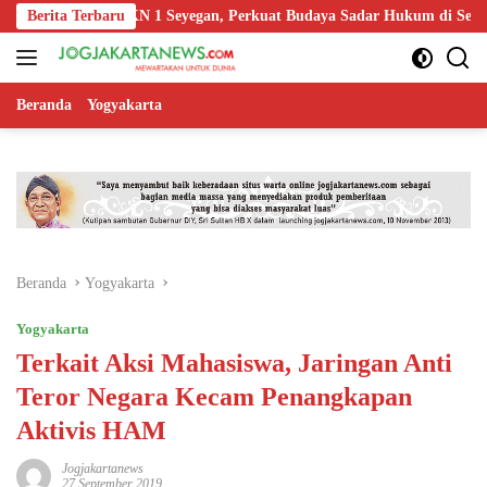
Langsung
uru SMKN 1 Seyegan, Perkuat Budaya Sadar Hukum di Sekolah
Berita Terbaru
ke
konten
Beranda
Yogyakarta
Beranda
Yogyakarta
Yogyakarta
Terkait Aksi Mahasiswa, Jaringan Anti
Teror Negara Kecam Penangkapan
Aktivis HAM
Jogjakartanews
27 September 2019