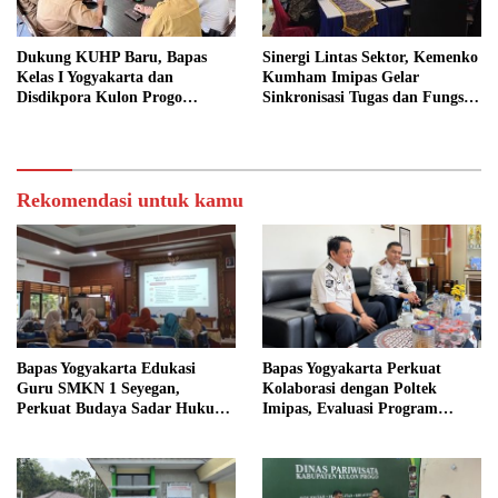
Dukung KUHP Baru, Bapas
Sinergi Lintas Sektor, Kemenko
Kelas I Yogyakarta dan
Kumham Imipas Gelar
Disdikpora Kulon Progo
Sinkronisasi Tugas dan Fungsi
Gandeng Tangan Sediakan
di Yogyakarta
Lokasi Pidana Kerja Sosial
Rekomendasi untuk kamu
Bapas Yogyakarta Edukasi
Bapas Yogyakarta Perkuat
Guru SMKN 1 Seyegan,
Kolaborasi dengan Poltek
Perkuat Budaya Sadar Hukum
Imipas, Evaluasi Program
di Sekolah
Magang Taruna