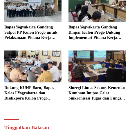
Bapas Yogyakarta Gandeng
Bapas Yogyakarta Gandeng
Satpol PP Kulon Progo untuk
Dinpar Kulon Progo Dukung
Pelaksanaan Pidana Kerja
Implementasi Pidana Kerja
Sosial
Sosial dalam KUHP Baru
Dukung KUHP Baru, Bapas
Sinergi Lintas Sektor, Kemenko
Kelas I Yogyakarta dan
Kumham Imipas Gelar
Disdikpora Kulon Progo
Sinkronisasi Tugas dan Fungsi
Gandeng Tangan Sediakan
di Yogyakarta
Lokasi Pidana Kerja Sosial
Tinggalkan Balasan