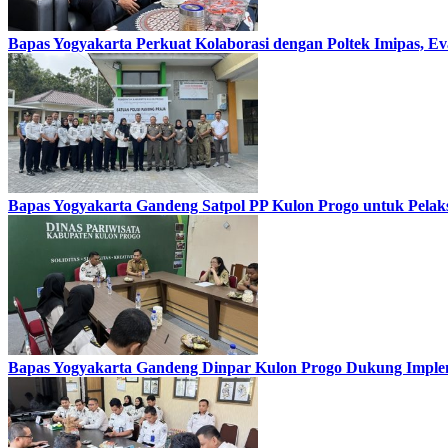
Bapas Yogyakarta Perkuat Kolaborasi dengan Poltek Imipas, 
Bapas Yogyakarta Gandeng Satpol PP Kulon Progo untuk Pelaks
Bapas Yogyakarta Gandeng Dinpar Kulon Progo Dukung Implem