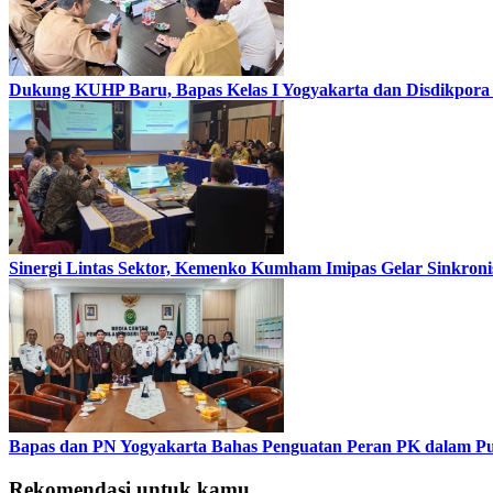
Dukung KUHP Baru, Bapas Kelas I Yogyakarta dan Disdikpora 
Sinergi Lintas Sektor, Kemenko Kumham Imipas Gelar Sinkronis
Bapas dan PN Yogyakarta Bahas Penguatan Peran PK dalam Put
Rekomendasi untuk kamu