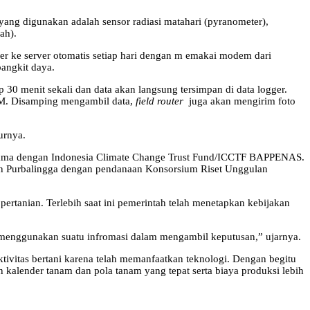
yang digunakan adalah sensor radiasi matahari (pyranometer),
ah).
ger ke server otomatis setiap hari dengan m emakai modem dari
bangkit daya.
p 30 menit sekali dan data akan langsung tersimpan di data logger.
GSM. Disamping mengambil data,
field router
juga akan mengirim foto
urnya.
a sama dengan Indonesia Climate Change Trust Fund/ICCTF BAPPENAS.
an Purbalingga dengan pendanaan Konsorsium Riset Unggulan
rtanian. Terlebih saat ini pemerintah telah menetapkan kebijakan
 menggunakan suatu infromasi dalam mengambil keputusan,” ujarnya.
tivitas bertani karena telah memanfaatkan teknologi. Dengan begitu
n kalender tanam dan pola tanam yang tepat serta biaya produksi lebih