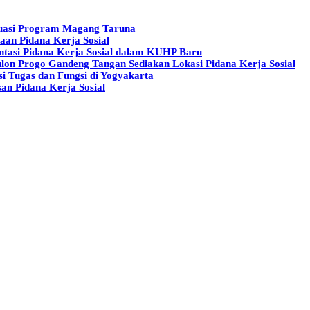
aluasi Program Magang Taruna
aan Pidana Kerja Sosial
tasi Pidana Kerja Sosial dalam KUHP Baru
lon Progo Gandeng Tangan Sediakan Lokasi Pidana Kerja Sosial
i Tugas dan Fungsi di Yogyakarta
an Pidana Kerja Sosial