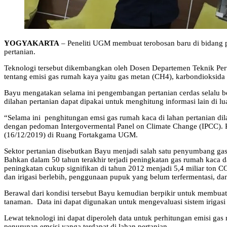
YOGYAKARTA
– Peneliti UGM membuat terobosan baru di bidang 
pertanian.
Teknologi tersebut dikembangkan oleh Dosen Departemen Teknik Perta
tentang emisi gas rumah kaya yaitu gas metan (CH4), karbondioksida
Bayu mengatakan selama ini pengembangan pertanian cerdas selalu ber
dilahan pertanian dapat dipakai untuk menghitung informasi lain di l
“Selama ini penghitungan emsi gas rumah kaca di lahan pertanian dila
dengan pedoman Intergovermental Panel on Climate Change (IPCC). Pa
(16/12/2019) di Ruang Fortakgama UGM.
Sektor pertanian disebutkan Bayu menjadi salah satu penyumbang gas
Bahkan dalam 50 tahun terakhir terjadi peningkatan gas rumah kaca 
peningkatan cukup signifikan di tahun 2012 menjadi 5,4 miliar ton 
dan irigasi berlebih, penggunaan pupuk yang belum terfermentasi, dan
Berawal dari kondisi tersebut Bayu kemudian berpikir untuk membuat
tanaman. Data ini dapat digunakan untuk mengevaluasi sistem irigasi
Lewat teknologi ini dapat diperoleh data untuk perhitungan emisi gas
penurunan emsisi yanga terdapat di lahan pertanian.