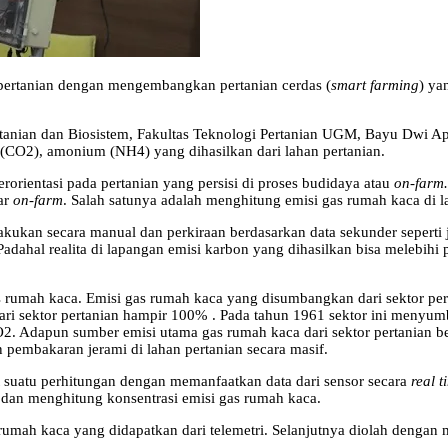
pertanian dengan mengembangkan pertanian cerdas (
smart farming
) ya
nian dan Biosistem, Fakultas Teknologi Pertanian UGM, Bayu Dwi Apri
 (CO2), amonium (NH4) yang dihasilkan dari lahan pertanian.
orientasi pada pertanian yang persisi di proses budidaya atau
on-farm
uar
on-farm
. Salah satunya adalah menghitung emisi gas rumah kaca di l
kukan secara manual dan perkiraan berdasarkan data sekunder seperti j
dahal realita di lapangan emisi karbon yang dihasilkan bisa melebihi
 rumah kaca. Emisi gas rumah kaca yang disumbangkan dari sektor per
dari sektor pertanian hampir 100% . Pada tahun 1961 sektor ini meny
CO2. Adapun sumber emisi utama gas rumah kaca dari sektor pertanian 
 pembakaran jerami di lahan pertanian secara masif.
 suatu perhitungan dengan memanfaatkan data dari sensor secara
real t
 dan menghitung konsentrasi emisi gas rumah kaca.
 rumah kaca yang didapatkan dari telemetri. Selanjutnya diolah dengan 