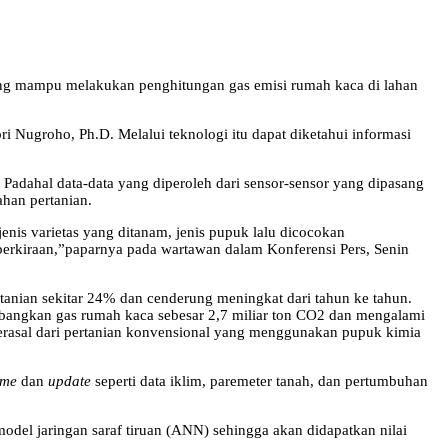
ng mampu melakukan penghitungan gas emisi rumah kaca di lahan
 Nugroho, Ph.D. Melalui teknologi itu dapat diketahui informasi
.
Padahal data-data yang diperoleh dari sensor-sensor yang dipasang
ahan pertanian.
enis varietas yang ditanam, jenis pupuk lalu dicocokan
 perkiraan,”paparnya pada wartawan dalam Konferensi Pers, Senin
tanian sekitar 24% dan cenderung meningkat dari tahun ke tahun.
umbangkan gas rumah kaca sebesar 2,7 miliar ton CO2 dan mengalami
berasal dari pertanian konvensional yang menggunakan pupuk kimia
ime
dan
update
seperti data iklim, paremeter tanah, dan pertumbuhan
model jaringan saraf tiruan (ANN) sehingga akan didapatkan nilai