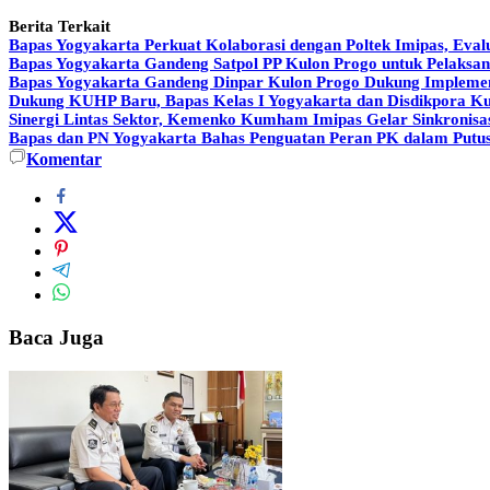
Berita Terkait
Bapas Yogyakarta Perkuat Kolaborasi dengan Poltek Imipas, Ev
Bapas Yogyakarta Gandeng Satpol PP Kulon Progo untuk Pelaksan
Bapas Yogyakarta Gandeng Dinpar Kulon Progo Dukung Implemen
Dukung KUHP Baru, Bapas Kelas I Yogyakarta dan Disdikpora Ku
Sinergi Lintas Sektor, Kemenko Kumham Imipas Gelar Sinkronisas
Bapas dan PN Yogyakarta Bahas Penguatan Peran PK dalam Putus
Komentar
Baca Juga