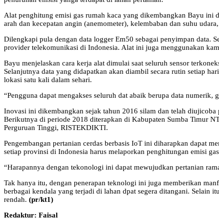
Alat penghitung emisi gas rumah kaca yang dikembangkan Bayu ini 
arah dan kecepatan angin (anemometer), kelembaban dan suhu udara, h
Dilengkapi pula dengan data logger Em50 sebagai penyimpan data. Sel
provider telekomunikasi di Indonesia. Alat ini juga menggunakan ka
Bayu menjelaskan cara kerja alat dimulai saat seluruh sensor terkonek
Selanjutnya data yang didapatkan akan diambil secara rutin setiap ha
lokasi satu kali dalam sehari.
“Pengguna dapat mengakses seluruh dat abaik berupa data numerik, gr
Inovasi ini dikembangkan sejak tahun 2016 silam dan telah diujic
Berikutnya di periode 2018 diterapkan di Kabupaten Sumba Timur 
Perguruan Tinggi, RISTEKDIKTI.
Pengembangan pertanian cerdas berbasis IoT ini diharapkan dapat me
setiap provinsi di Indonesia harus melaporkan penghitungan emisi ga
“Harapannya dengan tekonologi ini dapat mewujudkan pertanian rama
Tak hanya itu, dengan penerapan teknologi ini juga memberikan manfa
berbagai kendala yang terjadi di lahan dpat segera ditangani. Selain
rendah.
(pr/kt1)
Redaktur: Faisal