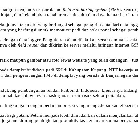
dibangun dengan 5 sensor dalam
field monitoring system
(FMS). Sensor 
ujan, dan kelembaban tanah termasuk suhu dan daya hantar listrik tan
anjutnya telemetri yang berfungsi sebagai pengirim data dari data log
mera yang berfungsi untuk memonitor padi dan solar panel sebagai pem
si dengan data logger. Pengukuran akan dilakukan secara otomatis setia
rinya oleh
field router
dan dikirim ke server melalui jaringan internet 
afik maupun gambar atau foto lewat website yang telah dibangun,” tut
oba pada demplot budidaya padi SRI di Kabupaten Kupang, NTT bekerj
NTT dan pengembangan FMS di demplot yang berada di Banjarnegara d
ndukung pembangunan rendah karbon di Indonesia, khususnya bidang pe
s rumah kaca di wilayah masing-masih termasuk sektor pertanian.
h lingkungan dengan pertanian presisi yang mengedepankan efisiensi
at bagi petani. Petani menjadi lebih dimudahkan dalam menjalankan ak
 itu juga mendorong peningkatan produktivitas pertanian karena penerapa