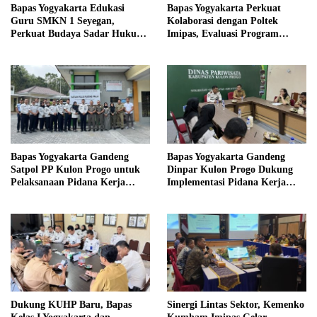
Bapas Yogyakarta Edukasi
Bapas Yogyakarta Perkuat
Guru SMKN 1 Seyegan,
Kolaborasi dengan Poltek
Perkuat Budaya Sadar Hukum
Imipas, Evaluasi Program
di Sekolah
Magang Taruna
Bapas Yogyakarta Gandeng
Bapas Yogyakarta Gandeng
Satpol PP Kulon Progo untuk
Dinpar Kulon Progo Dukung
Pelaksanaan Pidana Kerja
Implementasi Pidana Kerja
Sosial
Sosial dalam KUHP Baru
Dukung KUHP Baru, Bapas
Sinergi Lintas Sektor, Kemenko