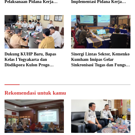
Pelaksanaan Pidana Kerja
Implementasi Pidana Kerja
Sosial
Sosial dalam KUHP Baru
Dukung KUHP Baru, Bapas
Sinergi Lintas Sektor, Kemenko
Kelas I Yogyakarta dan
Kumham Imipas Gelar
Disdikpora Kulon Progo
Sinkronisasi Tugas dan Fungsi
Gandeng Tangan Sediakan
di Yogyakarta
Lokasi Pidana Kerja Sosial
Rekomendasi untuk kamu