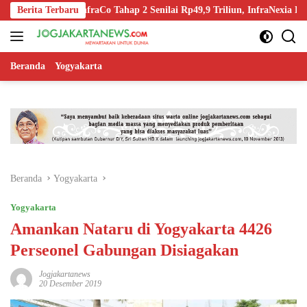
Langsung
n-Off InfraCo Tahap 2 Senilai Rp49,9 Triliun, InfraNexia Kelola 112.0
Berita Terbaru
ke
konten
Beranda
Yogyakarta
Beranda
Yogyakarta
Yogyakarta
Amankan Nataru di Yogyakarta 4426
Perseonel Gabungan Disiagakan
Jogjakartanews
20 Desember 2019