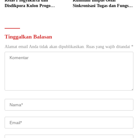
Kelas I Yogyakarta dan
Kumham Imipas Gelar
Disdikpora Kulon Progo
Sinkronisasi Tugas dan Fungsi
Gandeng Tangan Sediakan
di Yogyakarta
Lokasi Pidana Kerja Sosial
Tinggalkan Balasan
Alamat email Anda tidak akan dipublikasikan.
Ruas yang wajib ditandai
*