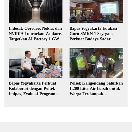
Indosat, Ooredoo, Nokia, dan
Bapas Yogyakarta Edukasi
NVIDIA Luncurkan Zankore,
Guru SMKN 1 Seyegan,
Targetkan AI Factory 1 GW
Perkuat Budaya Sadar
Hukum di Sekolah
Polsek Kaligondang Salurkan
Bapas Yogyakarta Perkuat
1.200 Liter Air Bersih untuk
Kolaborasi dengan Poltek
Warga Terdampak
Imipas, Evaluasi Program
Kekeringan di Purbalingga
Magang Taruna