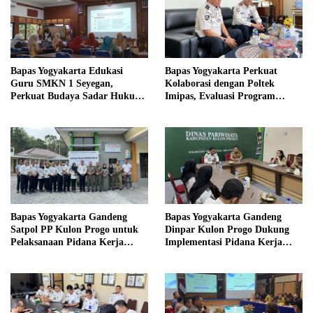
Bapas Yogyakarta Edukasi
Bapas Yogyakarta Perkuat
Guru SMKN 1 Seyegan,
Kolaborasi dengan Poltek
Perkuat Budaya Sadar Hukum
Imipas, Evaluasi Program
di Sekolah
Magang Taruna
Bapas Yogyakarta Gandeng
Bapas Yogyakarta Gandeng
Satpol PP Kulon Progo untuk
Dinpar Kulon Progo Dukung
Pelaksanaan Pidana Kerja
Implementasi Pidana Kerja
Sosial
Sosial dalam KUHP Baru