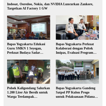
Indosat, Ooredoo, Nokia, dan NVIDIA Luncurkan Zankore,
Targetkan AI Factory 1 GW
Bapas Yogyakarta Edukasi
Bapas Yogyakarta Perkuat
Guru SMKN 1 Seyegan,
Kolaborasi dengan Poltek
Perkuat Budaya Sadar
Imipas, Evaluasi Program
Hukum di Sekolah
Magang Taruna
Polsek Kaligondang Salurkan
Bapas Yogyakarta Gandeng
1.200 Liter Air Bersih untuk
Satpol PP Kulon Progo
Warga Terdampak
untuk Pelaksanaan Pidana
Kekeringan di Purbalingga
Kerja Sosial