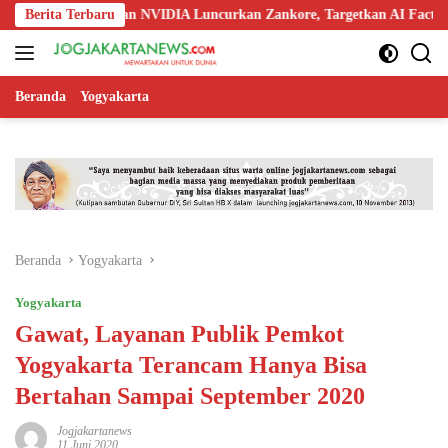
Langsung
o, Nokia, dan NVIDIA Luncurkan Zankore, Targetkan AI Factory 1 GW
Berita Terbaru
ke
konten
Beranda
Yogyakarta
Beranda
Yogyakarta
Yogyakarta
Gawat, Layanan Publik Pemkot
Yogyakarta Terancam Hanya Bisa
Bertahan Sampai September 2020
Jogjakartanews
11 Juni 2020