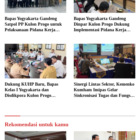
Bapas Yogyakarta Gandeng
Bapas Yogyakarta Gandeng
Satpol PP Kulon Progo untuk
Dinpar Kulon Progo Dukung
Pelaksanaan Pidana Kerja
Implementasi Pidana Kerja
Sosial
Sosial dalam KUHP Baru
Dukung KUHP Baru, Bapas
Sinergi Lintas Sektor, Kemenko
Kelas I Yogyakarta dan
Kumham Imipas Gelar
Disdikpora Kulon Progo
Sinkronisasi Tugas dan Fungsi
Gandeng Tangan Sediakan
di Yogyakarta
Lokasi Pidana Kerja Sosial
Rekomendasi untuk kamu