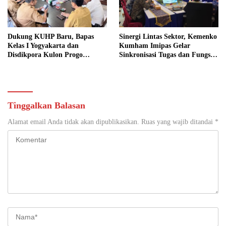
Dukung KUHP Baru, Bapas
Sinergi Lintas Sektor, Kemenko
Kelas I Yogyakarta dan
Kumham Imipas Gelar
Disdikpora Kulon Progo
Sinkronisasi Tugas dan Fungsi
Gandeng Tangan Sediakan
di Yogyakarta
Lokasi Pidana Kerja Sosial
Tinggalkan Balasan
Alamat email Anda tidak akan dipublikasikan.
Ruas yang wajib ditandai
*