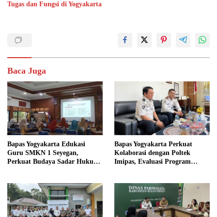
Tugas dan Fungsi di Yogyakarta
Baca Juga
Bapas Yogyakarta Edukasi
Bapas Yogyakarta Perkuat
Guru SMKN 1 Seyegan,
Kolaborasi dengan Poltek
Perkuat Budaya Sadar Hukum
Imipas, Evaluasi Program
di Sekolah
Magang Taruna