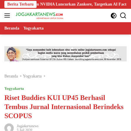
Langsung
 Nokia, dan NVIDIA Luncurkan Zankore, Targetkan AI Factory 1 GW
Berita Terbaru
ke
konten
Beranda
Yogyakarta
Beranda
Yogyakarta
Yogyakarta
Riset Buddies KUI UP45 Berhasil
Tembus Jurnal Internasional Berindeks
SCOPUS
Jogjakartanews
5 Juli 2020