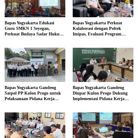
Bapas Yogyakarta Edukasi
Bapas Yogyakarta Perkuat
Guru SMKN 1 Seyegan,
Kolaborasi dengan Poltek
Perkuat Budaya Sadar Hukum
Imipas, Evaluasi Program
di Sekolah
Magang Taruna
Bapas Yogyakarta Gandeng
Bapas Yogyakarta Gandeng
Satpol PP Kulon Progo untuk
Dinpar Kulon Progo Dukung
Pelaksanaan Pidana Kerja
Implementasi Pidana Kerja
Sosial
Sosial dalam KUHP Baru