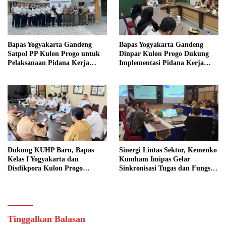
Bapas Yogyakarta Gandeng
Bapas Yogyakarta Gandeng
Satpol PP Kulon Progo untuk
Dinpar Kulon Progo Dukung
Pelaksanaan Pidana Kerja
Implementasi Pidana Kerja
Sosial
Sosial dalam KUHP Baru
Dukung KUHP Baru, Bapas
Sinergi Lintas Sektor, Kemenko
Kelas I Yogyakarta dan
Kumham Imipas Gelar
Disdikpora Kulon Progo
Sinkronisasi Tugas dan Fungsi
Gandeng Tangan Sediakan
di Yogyakarta
Lokasi Pidana Kerja Sosial
Tinggalkan Balasan