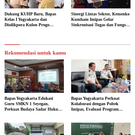
Dukung KUHP Baru, Bapas
Sinergi Lintas Sektor, Kemenko
Kelas I Yogyakarta dan
Kumham Imipas Gelar
Disdikpora Kulon Progo
Sinkronisasi Tugas dan Fungsi
Gandeng Tangan Sediakan
di Yogyakarta
Lokasi Pidana Kerja Sosial
Rekomendasi untuk kamu
Bapas Yogyakarta Edukasi
Bapas Yogyakarta Perkuat
Guru SMKN 1 Seyegan,
Kolaborasi dengan Poltek
Perkuat Budaya Sadar Hukum
Imipas, Evaluasi Program
di Sekolah
Magang Taruna