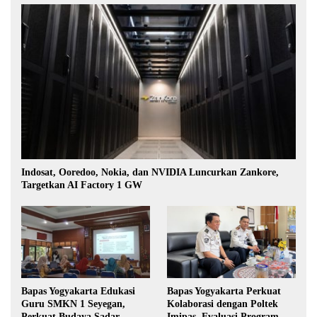
Indosat, Ooredoo, Nokia, dan NVIDIA Luncurkan Zankore,
Targetkan AI Factory 1 GW
Bapas Yogyakarta Edukasi
Bapas Yogyakarta Perkuat
Guru SMKN 1 Seyegan,
Kolaborasi dengan Poltek
Perkuat Budaya Sadar
Imipas, Evaluasi Program