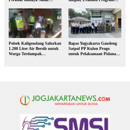
Hukum di Sekolah
Magang Taruna
Polsek Kaligondang Salurkan
Bapas Yogyakarta Gandeng
1.200 Liter Air Bersih untuk
Satpol PP Kulon Progo
Warga Terdampak
untuk Pelaksanaan Pidana
Kekeringan di Purbalingga
Kerja Sosial