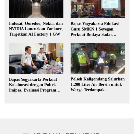
Indosat, Ooredoo, Nokia, dan
Bapas Yogyakarta Edukasi
NVIDIA Luncurkan Zankore,
Guru SMKN 1 Seyegan,
Targetkan AI Factory 1 GW
Perkuat Budaya Sadar
Hukum di Sekolah
Polsek Kaligondang Salurkan
Bapas Yogyakarta Perkuat
1.200 Liter Air Bersih untuk
Kolaborasi dengan Poltek
Warga Terdampak
Imipas, Evaluasi Program
Kekeringan di Purbalingga
Magang Taruna