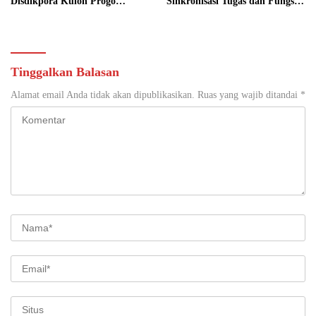
Disdikpora Kulon Progo
Sinkronisasi Tugas dan Fungsi
Gandeng Tangan Sediakan
di Yogyakarta
Lokasi Pidana Kerja Sosial
Tinggalkan Balasan
Alamat email Anda tidak akan dipublikasikan.
Ruas yang wajib ditandai
*