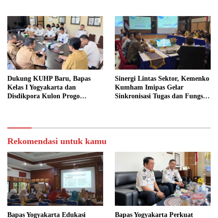
Sosial
Sosial dalam KUHP Baru
Dukung KUHP Baru, Bapas
Sinergi Lintas Sektor, Kemenko
Kelas I Yogyakarta dan
Kumham Imipas Gelar
Disdikpora Kulon Progo
Sinkronisasi Tugas dan Fungsi
Gandeng Tangan Sediakan
di Yogyakarta
Lokasi Pidana Kerja Sosial
Rekomendasi untuk kamu
Bapas Yogyakarta Edukasi
Bapas Yogyakarta Perkuat