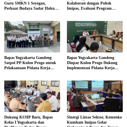
Guru SMKN 1 Seyegan,
Kolaborasi dengan Poltek
Perkuat Budaya Sadar Hukum
Imipas, Evaluasi Program
di Sekolah
Magang Taruna
Bapas Yogyakarta Gandeng
Bapas Yogyakarta Gandeng
Satpol PP Kulon Progo untuk
Dinpar Kulon Progo Dukung
Pelaksanaan Pidana Kerja
Implementasi Pidana Kerja
Sosial
Sosial dalam KUHP Baru
Dukung KUHP Baru, Bapas
Sinergi Lintas Sektor, Kemenko
Kelas I Yogyakarta dan
Kumham Imipas Gelar