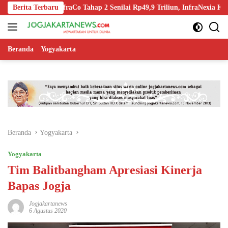
Langsung
-Off InfraCo Tahap 2 Senilai Rp49,9 Triliun, InfraNexia Kelola 112.00
Berita Terbaru
ke
konten
Beranda
Yogyakarta
Beranda
Yogyakarta
Yogyakarta
Tim Balitbangham Apresiasi Kinerja
Bapas Jogja
Jogjakartanews
6 Agustus 2020