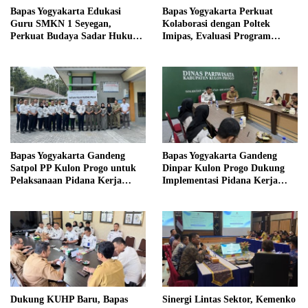
Bapas Yogyakarta Edukasi
Bapas Yogyakarta Perkuat
Guru SMKN 1 Seyegan,
Kolaborasi dengan Poltek
Perkuat Budaya Sadar Hukum
Imipas, Evaluasi Program
di Sekolah
Magang Taruna
Bapas Yogyakarta Gandeng
Bapas Yogyakarta Gandeng
Satpol PP Kulon Progo untuk
Dinpar Kulon Progo Dukung
Pelaksanaan Pidana Kerja
Implementasi Pidana Kerja
Sosial
Sosial dalam KUHP Baru
Dukung KUHP Baru, Bapas
Sinergi Lintas Sektor, Kemenko