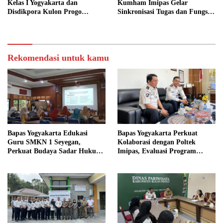
Kelas I Yogyakarta dan
Kumham Imipas Gelar
Disdikpora Kulon Progo
Sinkronisasi Tugas dan Fungsi
Gandeng Tangan Sediakan
di Yogyakarta
Lokasi Pidana Kerja Sosial
Rekomendasi untuk kamu
Bapas Yogyakarta Edukasi
Bapas Yogyakarta Perkuat
Guru SMKN 1 Seyegan,
Kolaborasi dengan Poltek
Perkuat Budaya Sadar Hukum
Imipas, Evaluasi Program
di Sekolah
Magang Taruna