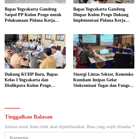
Bapas Yogyakarta Gandeng
Bapas Yogyakarta Gandeng
Satpol PP Kulon Progo untuk
Dinpar Kulon Progo Dukung
Pelaksanaan Pidana Kerja
Implementasi Pidana Kerja
Sosial
Sosial dalam KUHP Baru
Dukung KUHP Baru, Bapas
Sinergi Lintas Sektor, Kemenko
Kelas I Yogyakarta dan
Kumham Imipas Gelar
Disdikpora Kulon Progo
Sinkronisasi Tugas dan Fungsi
Gandeng Tangan Sediakan
di Yogyakarta
Lokasi Pidana Kerja Sosial
Tinggalkan Balasan
Alamat email Anda tidak akan dipublikasikan.
Ruas yang wajib ditandai
*