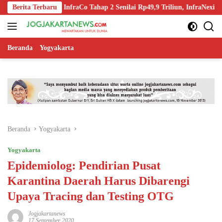
Langsung
Spin-Off InfraCo Tahap 2 Senilai Rp49,9 Triliun, InfraNexia Kelola 11
Berita Terbaru
ke
konten
Beranda
Yogyakarta
Beranda
Yogyakarta
Yogyakarta
Epidemiolog: Pendirian Pusat
Karantina Daerah Harus Dibarengi
Upaya Tracing dan Testing OTG
Jogjakartanews
17 September 2020