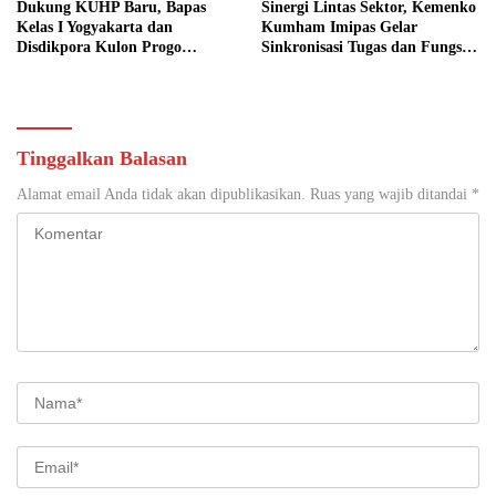
Dukung KUHP Baru, Bapas
Sinergi Lintas Sektor, Kemenko
Kelas I Yogyakarta dan
Kumham Imipas Gelar
Disdikpora Kulon Progo
Sinkronisasi Tugas dan Fungsi
Gandeng Tangan Sediakan
di Yogyakarta
Lokasi Pidana Kerja Sosial
Tinggalkan Balasan
Alamat email Anda tidak akan dipublikasikan.
Ruas yang wajib ditandai
*