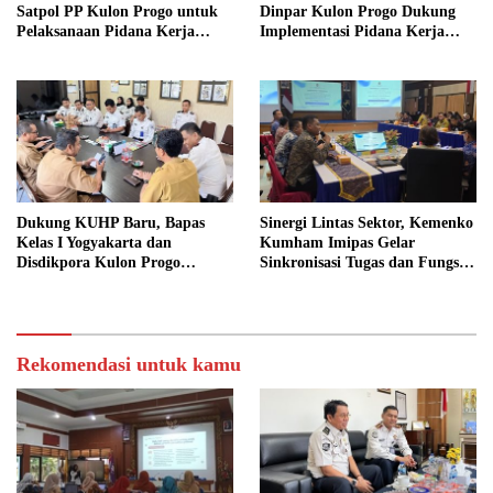
Satpol PP Kulon Progo untuk
Dinpar Kulon Progo Dukung
Pelaksanaan Pidana Kerja
Implementasi Pidana Kerja
Sosial
Sosial dalam KUHP Baru
Dukung KUHP Baru, Bapas
Sinergi Lintas Sektor, Kemenko
Kelas I Yogyakarta dan
Kumham Imipas Gelar
Disdikpora Kulon Progo
Sinkronisasi Tugas dan Fungsi
Gandeng Tangan Sediakan
di Yogyakarta
Lokasi Pidana Kerja Sosial
Rekomendasi untuk kamu