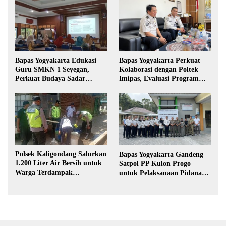
Bapas Yogyakarta Edukasi
Bapas Yogyakarta Perkuat
Guru SMKN 1 Seyegan,
Kolaborasi dengan Poltek
Perkuat Budaya Sadar
Imipas, Evaluasi Program
Hukum di Sekolah
Magang Taruna
Polsek Kaligondang Salurkan
Bapas Yogyakarta Gandeng
1.200 Liter Air Bersih untuk
Satpol PP Kulon Progo
Warga Terdampak
untuk Pelaksanaan Pidana
Kekeringan di Purbalingga
Kerja Sosial