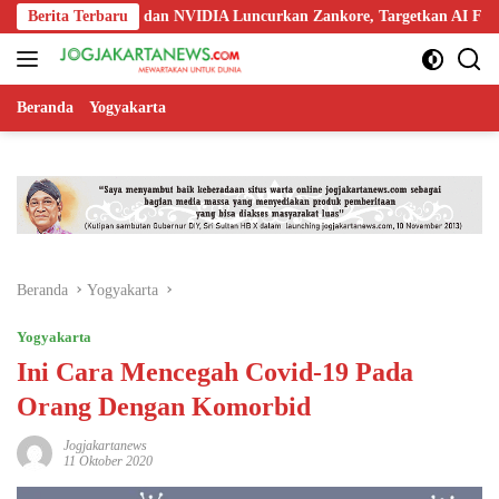
Langsung
redoo, Nokia, dan NVIDIA Luncurkan Zankore, Targetkan AI Factory 1 
Berita Terbaru
ke
konten
Beranda
Yogyakarta
Beranda
Yogyakarta
Yogyakarta
Ini Cara Mencegah Covid-19 Pada
Orang Dengan Komorbid
Jogjakartanews
11 Oktober 2020