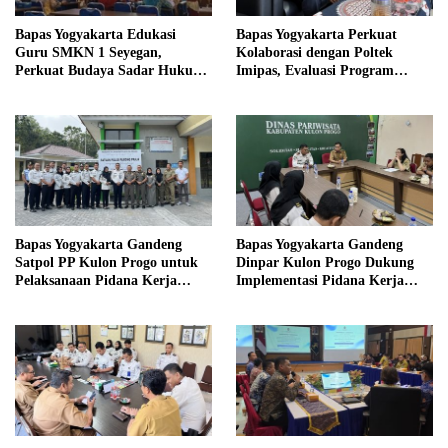
Bapas Yogyakarta Edukasi
Bapas Yogyakarta Perkuat
Guru SMKN 1 Seyegan,
Kolaborasi dengan Poltek
Perkuat Budaya Sadar Hukum
Imipas, Evaluasi Program
di Sekolah
Magang Taruna
Bapas Yogyakarta Gandeng
Bapas Yogyakarta Gandeng
Satpol PP Kulon Progo untuk
Dinpar Kulon Progo Dukung
Pelaksanaan Pidana Kerja
Implementasi Pidana Kerja
Sosial
Sosial dalam KUHP Baru