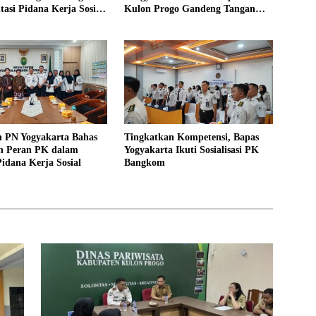
asi Pidana Kerja Sosial
Kulon Progo Gandeng Tangan
UHP Baru
Sediakan Lokasi Pidana Kerja
Sosial
n PN Yogyakarta Bahas
Tingkatkan Kompetensi, Bapas
n Peran PK dalam
Yogyakarta Ikuti Sosialisasi PK
idana Kerja Sosial
Bangkom