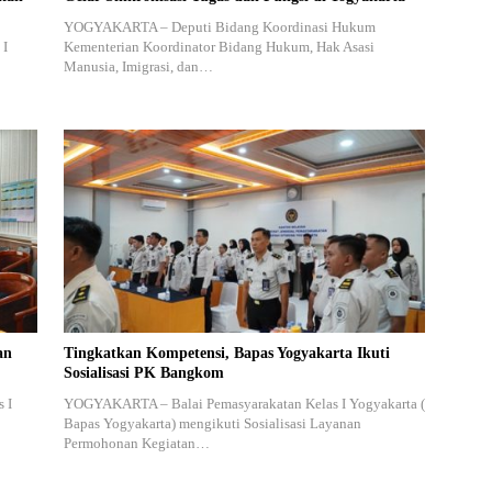
YOGYAKARTA – Deputi Bidang Koordinasi Hukum
 I
Kementerian Koordinator Bidang Hukum, Hak Asasi
Manusia, Imigrasi, dan…
an
Tingkatkan Kompetensi, Bapas Yogyakarta Ikuti
Sosialisasi PK Bangkom
 I
YOGYAKARTA – Balai Pemasyarakatan Kelas I Yogyakarta (
Bapas Yogyakarta) mengikuti Sosialisasi Layanan
Permohonan Kegiatan…