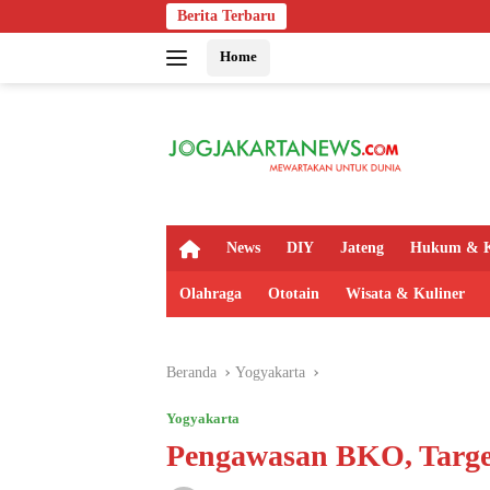
Langsung
Berita Terbaru
Polsek Kalig
ke
Home
konten
H
News
DIY
Jateng
Hukum & K
o
m
Olahraga
Ototain
Wisata & Kuliner
e
Beranda
Yogyakarta
Yogyakarta
Pengawasan BKO, Target