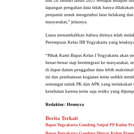
dan 28 Januari tahun 2021 terdapat delapan lit
lapangan pengalian data tidak hanya dilakukan
penjamin untuk mengetahui latar belakang dan
masyarakat,” jelasnya.
Liana menambahkan bahwa dirinya telah mela
Perempuan Kelas IIB Yogyakarta yang letakny
“Pihak Kami Bapas Kelas I Yogyakarta akan m
benar-benar siap berintegrasi ke masyarakat, 
di dapat dalam penggalian data lebih maksimal 
ini dan pembatasan kegiatan tentu sedikit memb
semangat untuk PK dan APK yang melakukan tug
kesehatan karena tentu saja resiko yang dijum
Redaktur: Hennyra
Berita Terkait
Bapas Yogyakarta Gandeng Satpol PP Kulon Pro
Bapas Yogyakarta Gandeng Dinpar Kulon Progo