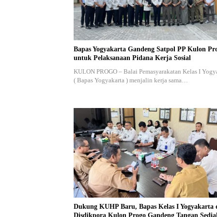
Bapas Yogyakarta Gandeng Satpol PP Kulon Pr
untuk Pelaksanaan Pidana Kerja Sosial
KULON PROGO – Balai Pemasyarakatan Kelas I Yogy
( Bapas Yogyakarta ) menjalin kerja sama…
Dukung KUHP Baru, Bapas Kelas I Yogyakarta 
Disdikpora Kulon Progo Gandeng Tangan Sedi