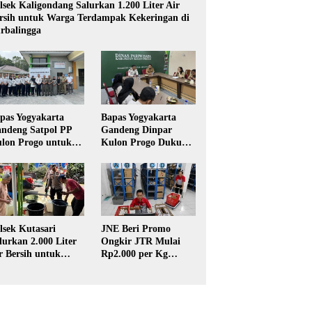
lsek Kaligondang Salurkan 1.200 Liter Air
rsih untuk Warga Terdampak Kekeringan di
rbalingga
pas Yogyakarta
Bapas Yogyakarta
ndeng Satpol PP
Gandeng Dinpar
lon Progo untuk
Kulon Progo Dukung
laksanaan Pidana
Implementasi Pidana
rja Sosial
Kerja Sosial dalam
KUHP Baru
lsek Kutasari
JNE Beri Promo
lurkan 2.000 Liter
Ongkir JTR Mulai
r Bersih untuk
Rp2.000 per Kg
rga Terdampak
untuk Pengiriman ke
keringan di
Seluruh Pulau Jawa
rbalingga