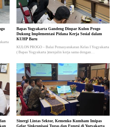
ogo
Bapas Yogyakarta Gandeng Dinpar Kulon Progo
Dukung Implementasi Pidana Kerja Sosial dalam
KUHP Baru
akarta
KULON PROGO – Balai Pemasyarakatan Kelas I Yogyakarta
( Bapas Yogyakarta )menjalin kerja sama dengan…
dan
Sinergi Lintas Sektor, Kemenko Kumham Imipas
akan
Gelar Sinkronisasi Tugas dan Fungsi di Yogyakarta