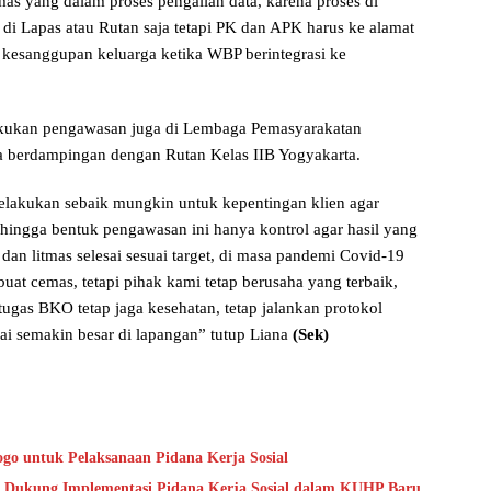
mas yang dalam proses pengalian data, karena proses di
 di Lapas atau Rutan saja tetapi PK dan APK harus ke alamat
 kesanggupan keluarga ketika WBP berintegrasi ke
kukan pengawasan juga di Lembaga Pemasyarakatan
a berdampingan dengan Rutan Kelas IIB Yogyakarta.
elakukan sebaik mungkin untuk kepentingan klien agar
sehingga bentuk pengawasan ini hanya kontrol agar hasil yang
dan litmas selesai sesuai target, di masa pandemi Covid-19
uat cemas, tetapi pihak kami tetap berusaha yang terbaik,
as BKO tetap jaga kesehatan, tetap jalankan protokol
pai semakin besar di lapangan” tutup Liana
(Sek)
go untuk Pelaksanaan Pidana Kerja Sosial
 Dukung Implementasi Pidana Kerja Sosial dalam KUHP Baru