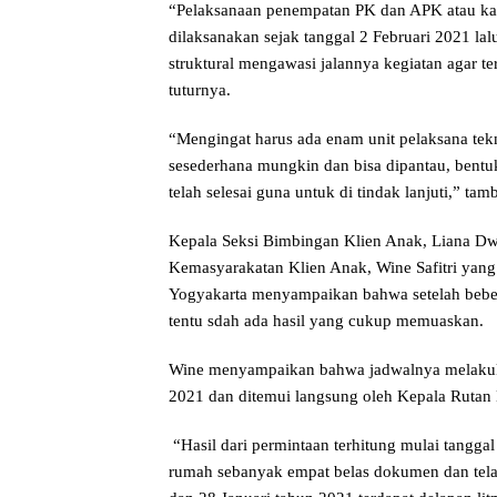
“Pelaksanaan penempatan PK dan APK atau kam
dilaksanakan sejak tanggal 2 Februari 2021 la
struktural mengawasi jalannya kegiatan agar te
tuturnya.
“Mengingat harus ada enam unit pelaksana te
sesederhana mungkin dan bisa dipantau, bentu
telah selesai guna untuk di tindak lanjuti,” ta
Kepala Seksi Bimbingan Klien Anak, Liana Dwi
Kemasyarakatan Klien Anak, Wine Safitri yan
Yogyakarta menyampaikan bahwa setelah bebe
tentu sdah ada hasil yang cukup memuaskan.
Wine menyampaikan bahwa jadwalnya melakuka
2021 dan ditemui langsung oleh Kepala Rutan 
“Hasil dari permintaan terhitung mulai tanggal
rumah sebanyak empat belas dokumen dan telah 