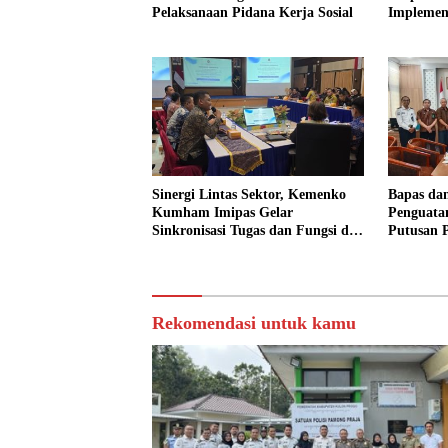
Pelaksanaan Pidana Kerja Sosial
Implement
dalam K
Sinergi Lintas Sektor, Kemenko
Bapas da
Kumham Imipas Gelar
Penguata
Sinkronisasi Tugas dan Fungsi di
Putusan P
Yogyakarta
Rekomendasi untuk kamu