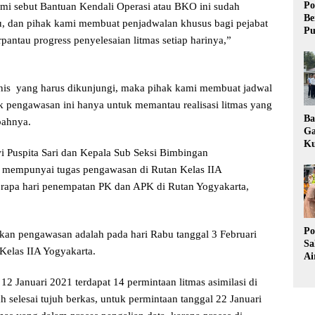
Po
i sebut Bantuan Kendali Operasi atau BKO ini sudah
Be
lu, dan pihak kami membuat penjadwalan khusus bagi pejabat
Pu
rpantau progress penyelesaian litmas setiap harinya,”
knis yang harus dikunjungi, maka pihak kami membuat jadwal
k pengawasan ini hanya untuk memantau realisasi litmas yang
Ba
mbahnya.
Ga
Ku
 Puspita Sari dan Kepala Sub Seksi Bimbingan
Pe
Ke
g mempunyai tugas pengawasan di Rutan Kelas IIA
rapa hari penempatan PK dan APK di Rutan Yogyakarta,
Po
n pengawasan adalah pada hari Rabu tanggal 3 Februari
Sa
Kelas IIA Yogyakarta.
Ai
Wa
Ke
 12 Januari 2021 terdapat 14 permintaan litmas asimilasi di
Pu
selesai tujuh berkas, untuk permintaan tanggal 22 Januari