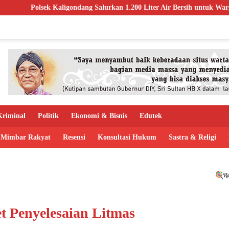
ondang Salurkan 1.200 Liter Air Bersih untuk Warga Terdampak Kekerin
riminal
Politik
Ekonomi & Bisnis
Edutek
Mimbar Rakyat
Resensi
Konsultasi Hukum
Sastra & Religi
 Penyelesaian Litmas