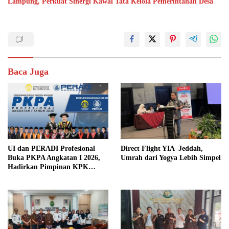
Lampung, Perkuat Sinergi Kawal Tata Kelola Pemerintahan Desa
Baca Juga
UI dan PERADI Profesional
Direct Flight YIA–Jeddah,
Buka PKPA Angkatan I 2026,
Umrah dari Yogya Lebih Simpel
Hadirkan Pimpinan KPK
hingga Wakil Jaksa Agung
sebagai Pengajar