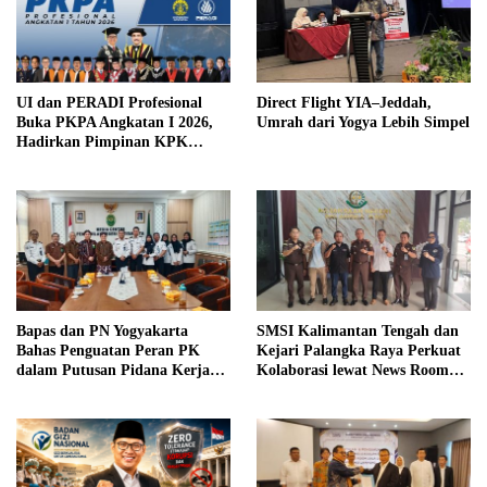
UI dan PERADI Profesional
Direct Flight YIA–Jeddah,
Buka PKPA Angkatan I 2026,
Umrah dari Yogya Lebih Simpel
Hadirkan Pimpinan KPK
hingga Wakil Jaksa Agung
sebagai Pengajar
Bapas dan PN Yogyakarta
SMSI Kalimantan Tengah dan
Bahas Penguatan Peran PK
Kejari Palangka Raya Perkuat
dalam Putusan Pidana Kerja
Kolaborasi lewat News Room
Sosial
Jaga Desa