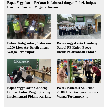
Bapas Yogyakarta Perkuat Kolaborasi dengan Poltek Imipas,
Evaluasi Program Magang Taruna
Polsek Kaligondang Salurkan
Bapas Yogyakarta Gandeng
1.200 Liter Air Bersih untuk
Satpol PP Kulon Progo
Warga Terdampak
untuk Pelaksanaan Pidana
Kekeringan di Purbalingga
Kerja Sosial
Bapas Yogyakarta Gandeng
Polsek Kutasari Salurkan
Dinpar Kulon Progo Dukung
2.000 Liter Air Bersih untuk
Implementasi Pidana Kerja
Warga Terdampak
Sosial dalam KUHP Baru
Kekeringan di Purbalingga