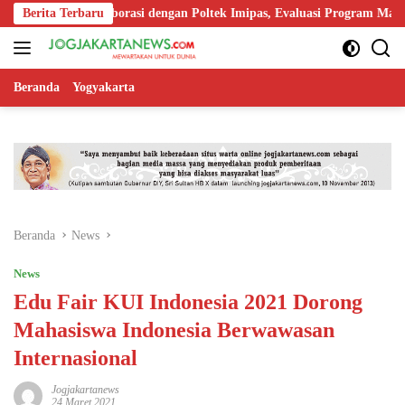
Langsung
kuat Kolaborasi dengan Poltek Imipas, Evaluasi Program Magang Tarun
Berita Terbaru
ke
konten
Beranda
Yogyakarta
Beranda
News
News
Edu Fair KUI Indonesia 2021 Dorong
Mahasiswa Indonesia Berwawasan
Internasional
Jogjakartanews
24 Maret 2021