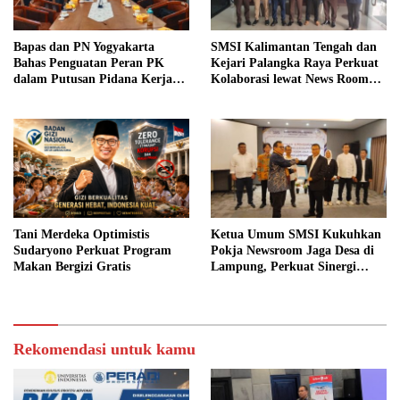
Bapas dan PN Yogyakarta
SMSI Kalimantan Tengah dan
Bahas Penguatan Peran PK
Kejari Palangka Raya Perkuat
dalam Putusan Pidana Kerja
Kolaborasi lewat News Room
Sosial
Jaga Desa
Tani Merdeka Optimistis
Ketua Umum SMSI Kukuhkan
Sudaryono Perkuat Program
Pokja Newsroom Jaga Desa di
Makan Bergizi Gratis
Lampung, Perkuat Sinergi
Kawal Tata Kelola
Pemerintahan Desa
Rekomendasi untuk kamu