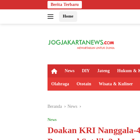
Langsung
Berita Terbaru
Bapas Yogyakar
ke
Home
konten
H
News
DIY
Jateng
Hukum & K
o
m
Olahraga
Ototain
Wisata & Kuliner
e
Beranda
News
News
Doakan KRI Nanggala-4