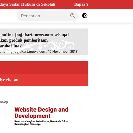
olah
Bapas Yogyakarta Perkuat Kolaborasi dengan Poltek Imip
Kesehatan