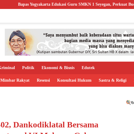
ta Edukasi Guru SMKN 1 Seyegan, Perkuat Budaya Sadar Hukum di Sek
riminal
Politik
Ekonomi & Bisnis
Edutek
Mimbar Rakyat
Resensi
Konsultasi Hukum
Sastra & Religi
02, Dankodiklatal Bersama