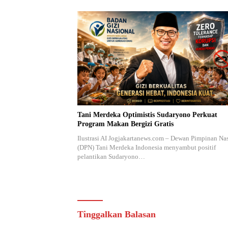
Tani Merdeka Optimistis Sudaryono Perkuat
Program Makan Bergizi Gratis
Ilustrasi AI Jogjakartanews.com – Dewan Pimpinan Na
(DPN) Tani Merdeka Indonesia menyambut positif
pelantikan Sudaryono…
Tinggalkan Balasan