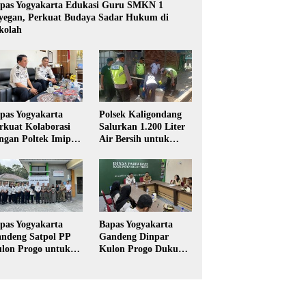
pas Yogyakarta Edukasi Guru SMKN 1
yegan, Perkuat Budaya Sadar Hukum di
kolah
pas Yogyakarta
Polsek Kaligondang
rkuat Kolaborasi
Salurkan 1.200 Liter
ngan Poltek Imipas,
Air Bersih untuk
aluasi Program
Warga Terdampak
gang Taruna
Kekeringan di
Purbalingga
pas Yogyakarta
Bapas Yogyakarta
ndeng Satpol PP
Gandeng Dinpar
lon Progo untuk
Kulon Progo Dukung
laksanaan Pidana
Implementasi Pidana
rja Sosial
Kerja Sosial dalam
KUHP Baru