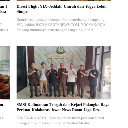
an I
Direct Flight YIA–Jeddah, Umrah dari Yogya Lebih
aksa
Simpel
Koordinasi persiapan menyambut penerbangan langsung
DI
YIA-Jeddah JOGKAKARTANEWS COM, YOGYAKARTA –
husus
Peluang dibukanya penerbangan langsung (direct…
an
SMSI Kalimantan Tengah dan Kejari Palangka Raya
Perkuat Kolaborasi lewat News Room Jaga Desa
 I
PALANGKA RAYA – Sinergi antara insan pers dan aparat
penegak hukum terus diperkuat. Serikat Media…