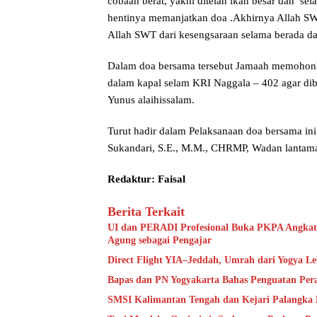
cobaan berat, yakni ditelan ikan besar dan sel
hentinya memanjatkan doa .Akhirnya Allah S
Allah SWT dari kesengsaraan selama berada dal
Dalam doa bersama tersebut Jamaah memohonk
dalam kapal selam KRI Naggala – 402 agar di
Yunus alaihissalam.
Turut hadir dalam Pelaksanaan doa bersama 
Sukandari, S.E., M.M., CHRMP, Wadan lantamal
Redaktur: Faisal
Berita Terkait
UI dan PERADI Profesional Buka PKPA Angkat
Agung sebagai Pengajar
Direct Flight YIA–Jeddah, Umrah dari Yogya L
Bapas dan PN Yogyakarta Bahas Penguatan Per
SMSI Kalimantan Tengah dan Kejari Palangka 