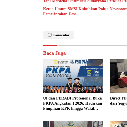
Tani Merdeka Optimistis Sudaryono Perkuat Pr
Ketua Umum SMSI Kukuhkan Pokja Newsroom Ja
Pemerintahan Desa
Komentar
Baca Juga
UI dan PERADI Profesional Buka
Direct F
PKPA Angkatan I 2026, Hadirkan
dari Yogy
Pimpinan KPK hingga Wakil
Jaksa Agung sebagai Pengajar