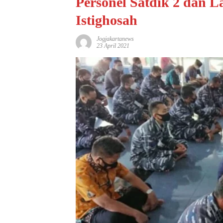
Personel Satdik 2 dan 
Istighosah
Jogjakartanews
23 April 2021