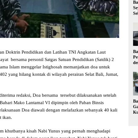
Ba
Se
Se
Ba
Doktrin Pendidikan dan Latihan TNI Angkatan Laut
Pe
at bersama personil Satgas Satuan Pendidikan (Satdik) 2
de
gama Islam menggelar Istighosah memanjatkan doa untuk
Ev
Ma
2 yang hilang kontak di wilayah perairan Selat Bali, Jumat,
diterima redaksi, Doa bersama tersebut dilaksanakan setelah
Ba
l Bahari Mako Lantamal VI dipimpin oleh Paban Binsis
Ga
elaksanaan Doa diawali dengan melafazkan sebanyak 40 kali
Ku
 ikan.
Pe
Ke
m khutbanya kisah Nabi Yunus yang pernah menghadapi