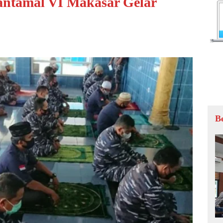
Lantamal VI Makasar Gelar
B