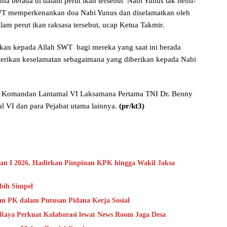
ama berada di dalam perut ikan tersebut Nabi Yunus tak henti-
WT memperkenankan doa Nabi Yunus dan diselamatkan oleh
am perut ikan raksasa tersebut, ucap Ketua Takmir.
an kepada Allah SWT bagi mereka yang saat ini berada
berikan keselamatan sebagaimana yang diberikan kepada Nabi
ini Komandan Lantamal VI Laksamana Pertama TNI Dr. Benny
 VI dan para Pejabat utama lainnya.
(pr/kt3)
an I 2026, Hadirkan Pimpinan KPK hingga Wakil Jaksa
ebih Simpel
an PK dalam Putusan Pidana Kerja Sosial
Raya Perkuat Kolaborasi lewat News Room Jaga Desa