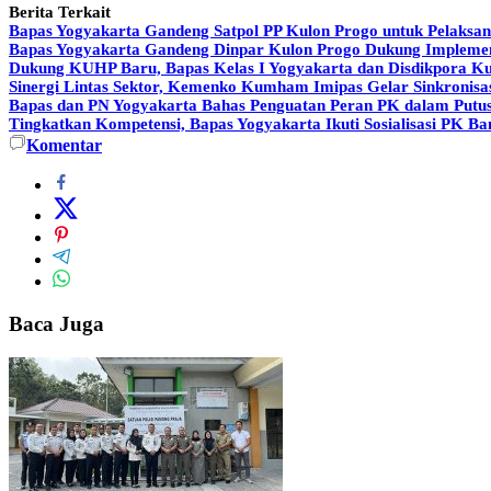
Berita Terkait
Bapas Yogyakarta Gandeng Satpol PP Kulon Progo untuk Pelaksan
Bapas Yogyakarta Gandeng Dinpar Kulon Progo Dukung Implemen
Dukung KUHP Baru, Bapas Kelas I Yogyakarta dan Disdikpora Ku
Sinergi Lintas Sektor, Kemenko Kumham Imipas Gelar Sinkronisas
Bapas dan PN Yogyakarta Bahas Penguatan Peran PK dalam Putus
Tingkatkan Kompetensi, Bapas Yogyakarta Ikuti Sosialisasi PK B
Komentar
Baca Juga