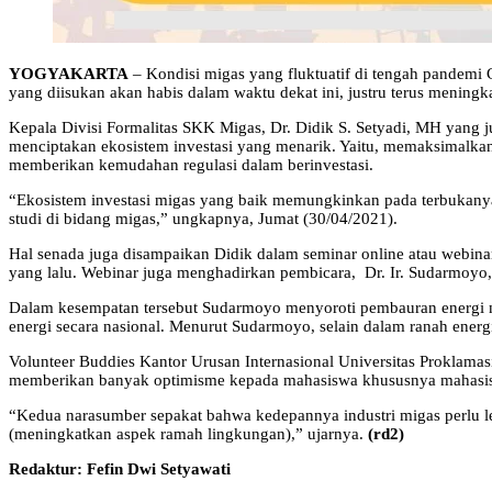
YOGYAKARTA
– Kondisi migas yang fluktuatif di tengah pandemi C
yang diisukan akan habis dalam waktu dekat ini, justru terus meningk
Kepala Divisi Formalitas SKK Migas, Dr. Didik S. Setyadi, MH yang 
menciptakan ekosistem investasi yang menarik. Yaitu, memaksimalka
memberikan kemudahan regulasi dalam berinvestasi.
“Ekosistem investasi migas yang baik memungkinkan pada terbukanya
studi di bidang migas,” ungkapnya, Jumat (30/04/2021).
Hal senada juga disampaikan Didik dalam seminar online atau webina
yang lalu. Webinar juga menghadirkan pembicara, Dr. Ir. Sudarmoyo
Dalam kesempatan tersebut Sudarmoyo menyoroti pembauran energi n
energi secara nasional. Menurut Sudarmoyo, selain dalam ranah energ
Volunteer Buddies Kantor Urusan Internasional Universitas Proklama
memberikan banyak optimisme kepada mahasiswa khususnya mahasisw
“Kedua narasumber sepakat bahwa kedepannya industri migas perlu lebi
(meningkatkan aspek ramah lingkungan),” ujarnya.
(rd2)
Redaktur: Fefin Dwi Setyawati