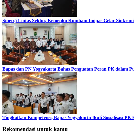
Sinergi Lintas Sektor, Kemenko Kumham Imipas Gelar Sinkronis
Bapas dan PN Yogyakarta Bahas Penguatan Peran PK dalam Put
Tingkatkan Kompetensi, Bapas Yogyakarta Ikuti Sosialisasi P
Rekomendasi untuk kamu