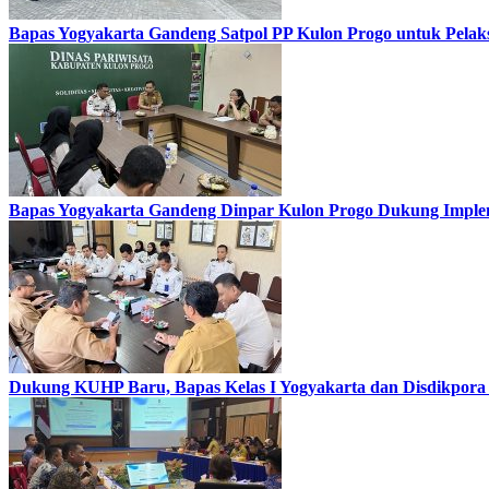
Bapas Yogyakarta Gandeng Satpol PP Kulon Progo untuk Pelaks
Bapas Yogyakarta Gandeng Dinpar Kulon Progo Dukung Implem
Dukung KUHP Baru, Bapas Kelas I Yogyakarta dan Disdikpora 