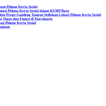
aan Pidana Kerja Sosial
tasi Pidana Kerja Sosial dalam KUHP Baru
lon Progo Gandeng Tangan Sediakan Lokasi Pidana Kerja Sosial
i Tugas dan Fungsi di Yogyakarta
an Pidana Kerja Sosial
angkom