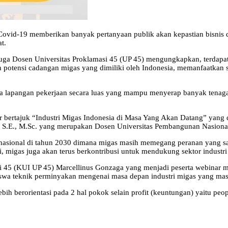
ovid-19 memberikan banyak pertanyaan publik akan kepastian bisnis dan 
at.
juga Dosen Universitas Proklamasi 45 (UP 45) mengungkapkan, terdapat
n potensi cadangan migas yang dimiliki oleh Indonesia, memanfaatkan 
 lapangan pekerjaan secara luas yang mampu menyerap banyak tenaga 
r bertajuk “Industri Migas Indonesia di Masa Yang Akan Datang” yang
, S.E., M.Sc. yang merupakan Dosen Universitas Pembangunan Nasional
asional di tahun 2030 dimana migas masih memegang peranan yang sa
i, migas juga akan terus berkontribusi untuk mendukung sektor indust
si 45 (KUI UP 45) Marcellinus Gonzaga yang menjadi peserta webinar 
a teknik perminyakan mengenai masa depan industri migas yang masi
h berorientasi pada 2 hal pokok selain profit (keuntungan) yaitu peop