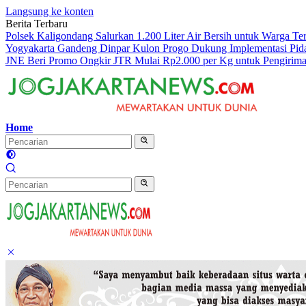
Langsung ke konten
Berita Terbaru
Polsek Kaligondang Salurkan 1.200 Liter Air Bersih untuk Warga T
Yogyakarta Gandeng Dinpar Kulon Progo Dukung Implementasi Pid
JNE Beri Promo Ongkir JTR Mulai Rp2.000 per Kg untuk Pengirima
Home