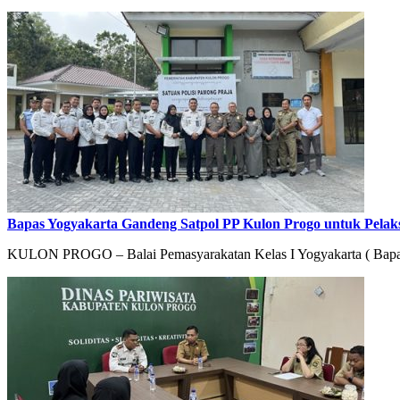
Bapas Yogyakarta Gandeng Satpol PP Kulon Progo untuk Pelaks
KULON PROGO – Balai Pemasyarakatan Kelas I Yogyakarta ( Bapas