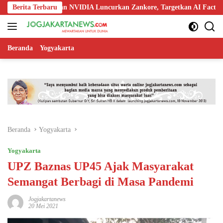
Langsung
 Nokia, dan NVIDIA Luncurkan Zankore, Targetkan AI Factory 1 GW
Berita Terbaru
ke
konten
Beranda
Yogyakarta
Beranda
Yogyakarta
Yogyakarta
UPZ Baznas UP45 Ajak Masyarakat
Semangat Berbagi di Masa Pandemi
Jogjakartanews
20 Mei 2021