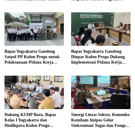
di Sekolah
Magang Taruna
Bapas Yogyakarta Gandeng
Bapas Yogyakarta Gandeng
Satpol PP Kulon Progo untuk
Dinpar Kulon Progo Dukung
Pelaksanaan Pidana Kerja
Implementasi Pidana Kerja
Sosial
Sosial dalam KUHP Baru
Dukung KUHP Baru, Bapas
Sinergi Lintas Sektor, Kemenko
Kelas I Yogyakarta dan
Kumham Imipas Gelar
Disdikpora Kulon Progo
Sinkronisasi Tugas dan Fungsi
Gandeng Tangan Sediakan
di Yogyakarta