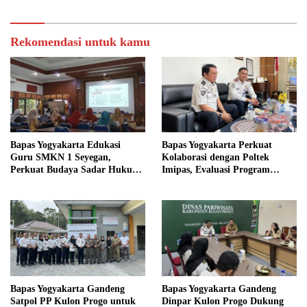
Lokasi Pidana Kerja Sosial
Rekomendasi untuk kamu
Bapas Yogyakarta Edukasi
Bapas Yogyakarta Perkuat
Guru SMKN 1 Seyegan,
Kolaborasi dengan Poltek
Perkuat Budaya Sadar Hukum
Imipas, Evaluasi Program
di Sekolah
Magang Taruna
Bapas Yogyakarta Gandeng
Bapas Yogyakarta Gandeng
Satpol PP Kulon Progo untuk
Dinpar Kulon Progo Dukung