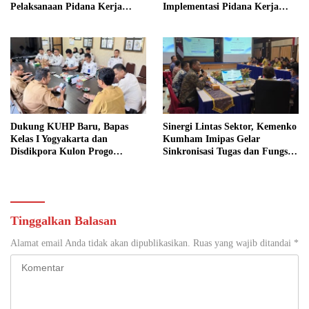
Pelaksanaan Pidana Kerja
Implementasi Pidana Kerja
Sosial
Sosial dalam KUHP Baru
Dukung KUHP Baru, Bapas
Sinergi Lintas Sektor, Kemenko
Kelas I Yogyakarta dan
Kumham Imipas Gelar
Disdikpora Kulon Progo
Sinkronisasi Tugas dan Fungsi
Gandeng Tangan Sediakan
di Yogyakarta
Lokasi Pidana Kerja Sosial
Tinggalkan Balasan
Alamat email Anda tidak akan dipublikasikan.
Ruas yang wajib ditandai
*