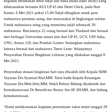
kegiatan melakukan tebar takjil dan buka puasa (take away) yang
dilaksanakan bersama KUI UP 45 dan Demi Chick, pada Hari
Kamis, 6 Mei 2021 pukul 15.00.Takjil dibagikan untuk para
mahasiswa perantau asing, dan masyarakat di lingkungan sekitar.
Untuk mahasiswa asing yang menerima takjil sebanyak 30
mahasiswa. Rinciannya 22 orang berasal dari Thailand dan berasal
dari berbagai Universitas antara lain dari UP 45, UCY, UIN Suka,
UNU, Annur, UII, dan Pondok Gontor. Sedangkan mahasiswa
lainnya berasal dari mahasiswa Timor Leste. Selanjutnya
Penyerahan Donasi Bingkisan Lebaran yang dilakukan tanggal 8
Mei 2021.
Penyerahan donasi bingkisan hari raya diwakili oleh Kepala SDM
Yayasan Drs.Syamsul Rial,MM. Turut hadir Kepala Keuangan
Yayasan Drs.Moh.Idris,MM, Wakil Rektor Bidang Akademik dan
Kemahasiswaan Dr Benedictus Renny See,SE SH,MH, dan bidang
kemahasiswaan.
“Kami melaksanakan kegiatan penerimaan zakat mulai tanggal 28