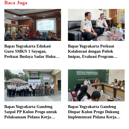
Baca Juga
Bapas Yogyakarta Edukasi
Bapas Yogyakarta Perkuat
Guru SMKN 1 Seyegan,
Kolaborasi dengan Poltek
Perkuat Budaya Sadar Hukum
Imipas, Evaluasi Program
di Sekolah
Magang Taruna
Bapas Yogyakarta Gandeng
Bapas Yogyakarta Gandeng
Satpol PP Kulon Progo untuk
Dinpar Kulon Progo Dukung
Pelaksanaan Pidana Kerja
Implementasi Pidana Kerja
Sosial
Sosial dalam KUHP Baru