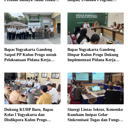
di Sekolah
Magang Taruna
Bapas Yogyakarta Gandeng
Bapas Yogyakarta Gandeng
Satpol PP Kulon Progo untuk
Dinpar Kulon Progo Dukung
Pelaksanaan Pidana Kerja
Implementasi Pidana Kerja
Sosial
Sosial dalam KUHP Baru
Dukung KUHP Baru, Bapas
Sinergi Lintas Sektor, Kemenko
Kelas I Yogyakarta dan
Kumham Imipas Gelar
Disdikpora Kulon Progo
Sinkronisasi Tugas dan Fungsi
Gandeng Tangan Sediakan
di Yogyakarta