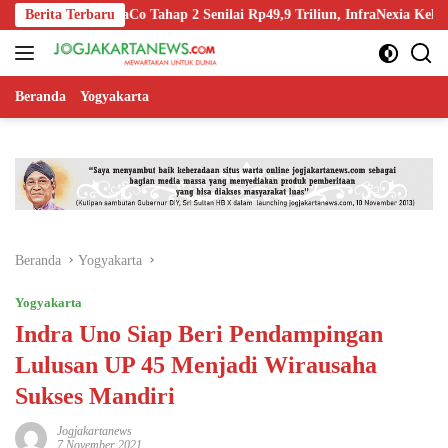
Langsung
ff InfraCo Tahap 2 Senilai Rp49,9 Triliun, InfraNexia Kelola 112.000 K
Berita Terbaru
ke
konten
Beranda
Yogyakarta
Beranda
Yogyakarta
Yogyakarta
Indra Uno Siap Beri Pendampingan
Lulusan UP 45 Menjadi Wirausaha
Sukses Mandiri
Jogjakartanews
7 November 2021