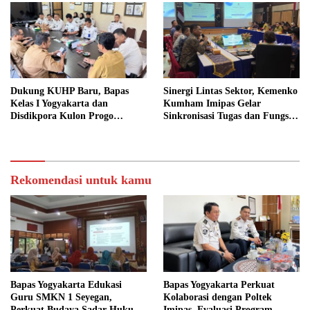
Dukung KUHP Baru, Bapas
Sinergi Lintas Sektor, Kemenko
Kelas I Yogyakarta dan
Kumham Imipas Gelar
Disdikpora Kulon Progo
Sinkronisasi Tugas dan Fungsi
Gandeng Tangan Sediakan
di Yogyakarta
Lokasi Pidana Kerja Sosial
Rekomendasi untuk kamu
Bapas Yogyakarta Edukasi
Bapas Yogyakarta Perkuat
Guru SMKN 1 Seyegan,
Kolaborasi dengan Poltek
Perkuat Budaya Sadar Hukum
Imipas, Evaluasi Program