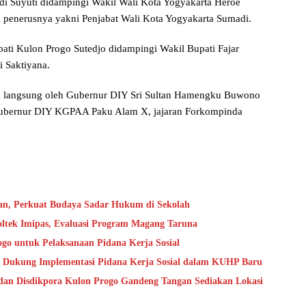
adi Suyuti didampingi Wakil Wali Kota Yogyakarta Heroe
penerusnya yakni Penjabat Wali Kota Yogyakarta Sumadi.
ati Kulon Progo Sutedjo didampingi Wakil Bupati Fajar
 Saktiyana.
an langsung oleh Gubernur DIY Sri Sultan Hamengku Buwono
l Gubernur DIY KGPAA Paku Alam X, jajaran Forkompinda
an, Perkuat Budaya Sadar Hukum di Sekolah
oltek Imipas, Evaluasi Program Magang Taruna
go untuk Pelaksanaan Pidana Kerja Sosial
 Dukung Implementasi Pidana Kerja Sosial dalam KUHP Baru
dan Disdikpora Kulon Progo Gandeng Tangan Sediakan Lokasi