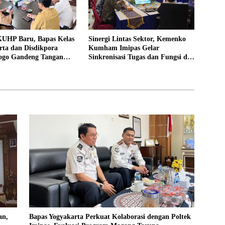
UHP Baru, Bapas Kelas
Sinergi Lintas Sektor, Kemenko
rta dan Disdikpora
Kumham Imipas Gelar
ogo Gandeng Tangan
Sinkronisasi Tugas dan Fungsi di
Lokasi Pidana Kerja
Yogyakarta
an,
Bapas Yogyakarta Perkuat Kolaborasi dengan Poltek