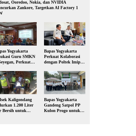
dosat, Ooredoo, Nokia, dan NVIDIA
ncurkan Zankore, Targetkan AI Factory 1
W
pas Yogyakarta
Bapas Yogyakarta
ukasi Guru SMKN
Perkuat Kolaborasi
Seyegan, Perkuat
dengan Poltek Imipas,
daya Sadar
Evaluasi Program
kum di Sekolah
Magang Taruna
lsek Kaligondang
Bapas Yogyakarta
lurkan 1.200 Liter
Gandeng Satpol PP
r Bersih untuk
Kulon Progo untuk
rga Terdampak
Pelaksanaan Pidana
keringan di
Kerja Sosial
rbalingga