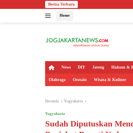
Langsung
Berita Terbaru
Indosat, 
ke
Home
konten
H
News
DIY
Jateng
Hukum & K
o
m
Olahraga
Ototain
Wisata & Kuliner
e
Beranda
Yogyakarta
Yogyakarta
Sudah Diputuskan Menda