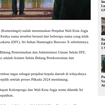
In
Lu
G
 (Kemendagri) sudah memutuskan Penjabat Wali Kota Jogja
 Kedua nama tersebut berasal dari beberapa nama yang telah
Ba
gyakarta (DIY), Sri Sultan Hamengku Buwono X sebelumnya.
Ed
1 
Bu
da Bidang Pemerintahan dan Administrasi Umum Sekda DIY,
Hu
o adalah Asisten Sekda Bidang Perekonomian dan
mban tugas sebagai penjabat kepala daerah di wilayahnya
Po
erpilih setelah proses Pilkada 2024 mendatang.
Sa
Ai
Wa
upati Kulonprogo dan Wali Kota Jogja resmi dilantik Sri
Ke
epatihan.
Pu