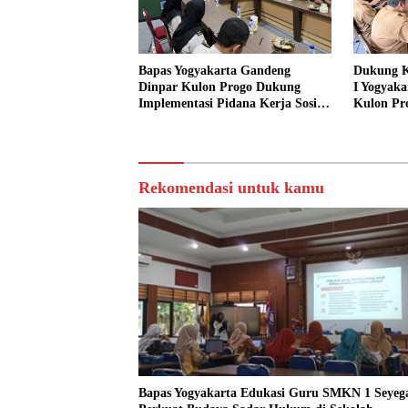
Bapas Yogyakarta Gandeng
Dukung K
Dinpar Kulon Progo Dukung
I Yogyaka
Implementasi Pidana Kerja Sosial
Kulon Pr
dalam KUHP Baru
Sediakan 
Sosial
Rekomendasi untuk kamu
Bapas Yogyakarta Edukasi Guru SMKN 1 Seyeg