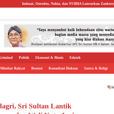
Ooredoo, Nokia, dan NVIDIA Luncurkan Zankore, Targetkan AI Factory 
riminal
Politik
Ekonomi & Bisnis
Edutek
Mimbar Rakyat
Resensi
Konsultasi Hukum
Sastra & Religi
gri, Sri Sultan Lantik