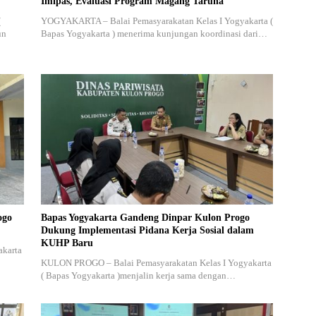
Imipas, Evaluasi Program Magang Taruna
(
YOGYAKARTA – Balai Pemasyarakatan Kelas I Yogyakarta (
un
Bapas Yogyakarta ) menerima kunjungan koordinasi dari…
ogo
Bapas Yogyakarta Gandeng Dinpar Kulon Progo
Dukung Implementasi Pidana Kerja Sosial dalam
KUHP Baru
akarta
KULON PROGO – Balai Pemasyarakatan Kelas I Yogyakarta
( Bapas Yogyakarta )menjalin kerja sama dengan…