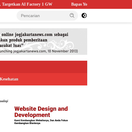
1 GW
Bapas Yogyakarta Edukasi Guru SMKN 1 Seyegan, Perku
Kesehatan