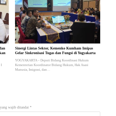
dan
Sinergi Lintas Sektor, Kemenko Kumham Imipas
akan
Gelar Sinkronisasi Tugas dan Fungsi di Yogyakarta
YOGYAKARTA – Deputi Bidang Koordinasi Hukum
 I
Kementerian Koordinator Bidang Hukum, Hak Asasi
Manusia, Imigrasi, dan…
yang wajib ditandai
*