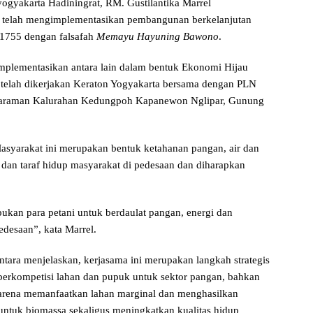
gyakarta Hadiningrat, RM. Gustilantika Marrel
 telah mengimplementasikan pembangunan berkelanjutan
 1755 dengan falsafah
Memayu Hayuning Bawono
.
implementasikan antara lain dalam bentuk Ekonomi Hijau
g telah dikerjakan Keraton Yogyakarta bersama dengan PLN
Mataraman Kalurahan Kedungpoh Kapanewon Nglipar, Gunung
asyarakat ini merupakan bentuk ketahanan pangan, air dan
dan taraf hidup masyarakat di pedesaan dan diharapkan
kan para petani untuk berdaulat pangan, energi dan
desaan”, kata Marrel.
tara menjelaskan, kerjasama ini merupakan langkah strategis
erkompetisi lahan dan pupuk untuk sektor pangan, bahkan
arena memanfaatkan lahan marginal dan menghasilkan
untuk biomassa sekaligus meningkatkan kualitas hidup