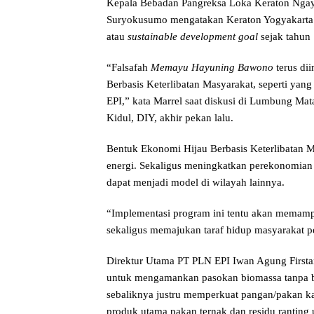
Kepala Bebadan Pangreksa Loka Keraton Ngayo
Suryokusumo mengatakan Keraton Yogyakarta
atau
sustainable development goal
sejak tahun
“Falsafah
Memayu Hayuning Bawono
terus di
Berbasis Keterlibatan Masyarakat, seperti yan
EPI,” kata Marrel saat diskusi di Lumbung 
Kidul, DIY, akhir pekan lalu.
Bentuk Ekonomi Hijau Berbasis Keterlibatan M
energi. Sekaligus meningkatkan perekonomian 
dapat menjadi model di wilayah lainnya.
“Implementasi program ini tentu akan memampu
sekaligus memajukan taraf hidup masyarakat pe
Direktur Utama PT PLN EPI Iwan Agung Firstan
untuk mengamankan pasokan biomassa tanpa b
sebaliknya justru memperkuat pangan/pakan k
produk utama pakan ternak dan residu ranting 