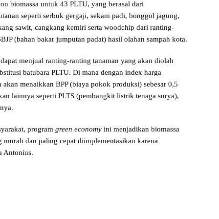
ton biomassa untuk 43 PLTU, yang berasal dari
tanan seperti serbuk gergaji, sekam padi, bonggol jagung,
kang sawit, cangkang kemiri serta woodchip dari ranting-
BBJP (
bahan bakar jumputan padat)
hasil olahan sampah kota.
apat menjual ranting-ranting tanaman yang akan diolah
ubstitusi batubara PLTU. Di mana dengan index harga
ya akan menaikkan BPP (biaya pokok produksi)
sebesar 0,5
kan lainnya seperti PLTS (pembangkit listrik tenaga surya),
nnya.
syarakat, program
green economy
ini menjadikan biomassa
g murah dan paling cepat diimplementasikan karena
a Antonius.