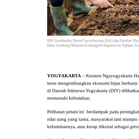
RM Gustilantika Marrel Suryokusumo (kiri) dan Direktur Bi
lahan Lumbung Mataram Kedungpoh Kapanewon Nglipar, Gun
YOGYAKARTA
– Keraton Ngayogyakarta Had
terus mengembangkan ekonomi hijau berbasis k
di Daerah Istimewa Yogyakarta (DIY) dilibat
memenuhi kebutuhan.
Pelibatan petani ini berdampak pada peningk
nilai uang yang sama, masyarakat tani mampu
kebutuhannya, atau kerap dikenal sebagai
gree