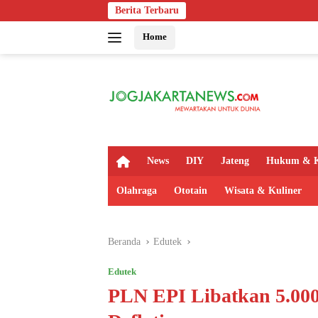
Langsung
Berita Terbaru
Indosat, 
ke
Home
konten
H
News
DIY
Jateng
Hukum & K
o
m
Olahraga
Ototain
Wisata & Kuliner
e
Beranda
Edutek
Edutek
PLN EPI Libatkan 5.000