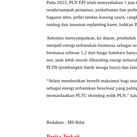
Pada 2023, PLN EPI telah menyediakan 1 juta 
residu/sampah pertanian, perkebunan dan perhu
bagasse tebu, pellet tandan kosong sawit, cang
ranting dan tanaman replanting karet, bahkan 
Antonius menyampaikan, ke depan, penduduk d
menjadi energi terbarukan biomassa sebagai s
biomassa sebesar 1,2 dari harga batubara han
sen, jauh lebih murah dibanding energi terbaru
PLTB (pembangkit listrik tenaga bayu) dan lai
“Selain memberikan benefit maksimal bagi ma
sebagai energi terbarukan
baseload
yang palin
memanfaatkan PLTU eksisting milik PLN,” kat
Redaktur : MS Rifat
Berita Terkait