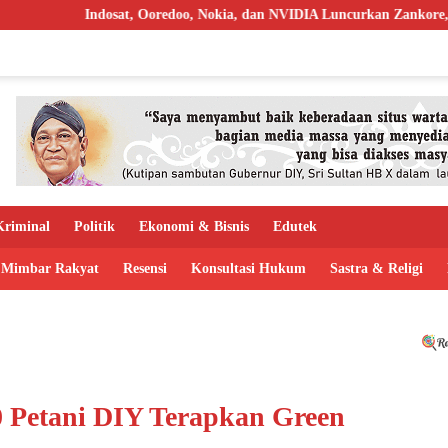
Ooredoo, Nokia, dan NVIDIA Luncurkan Zankore, Targetkan AI Factory 
riminal
Politik
Ekonomi & Bisnis
Edutek
Mimbar Rakyat
Resensi
Konsultasi Hukum
Sastra & Religi
 Petani DIY Terapkan Green