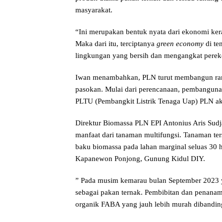
masyarakat.
“Ini merupakan bentuk nyata dari ekonomi kera
Maka dari itu, terciptanya
green economy
di te
lingkungan yang bersih dan mengangkat perek
Iwan menambahkan, PLN turut membangun ran
pasokan. Mulai dari perencanaan, pembangunan
PLTU (Pembangkit Listrik Tenaga Uap) PLN ak
Direktur Biomassa PLN EPI Antonius Aris Sudj
manfaat dari tanaman multifungsi. Tanaman te
baku biomassa pada lahan marginal seluas 30
Kapanewon Ponjong, Gunung Kidul DIY.
” Pada musim kemarau bulan September 2023 
sebagai pakan ternak. Pembibitan dan penana
organik FABA yang jauh lebih murah dibanding