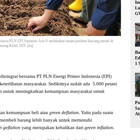
In
Lu
G
omassa PLN EPI Antonius Aris S melakukan tanam perdana bawang merah di
ung Kidul, DIY (ist)
Ba
Ed
1 
Bu
Hu
iningrat bersama PT PLN Energi Primer Indonesia (EPI)
eterlibatan masyarakat. Sedikitnya sudah ada 5.000 petani
kan untuk meningkatkan kemampuan masyarakat untuk
Po
Sa
atan kemampuan beli atau
green deflation
. Yaitu
pada suatu
Ai
Wa
 membeli barang lebih banyak untuk memenuhi
Ke
n geflation
yang merupakan kebalikan dari
green inflation
.
Pu