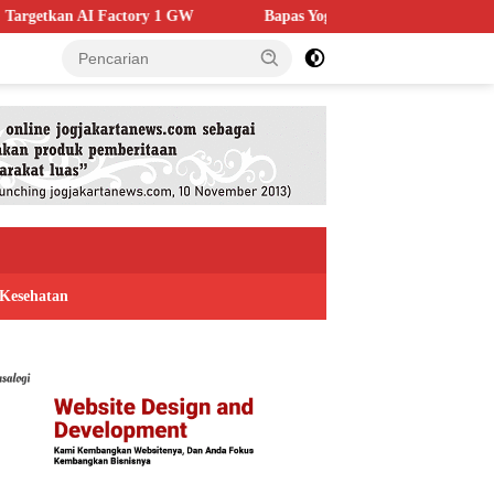
1 GW
Bapas Yogyakarta Edukasi Guru SMKN 1 Seyegan, Perku
Kesehatan