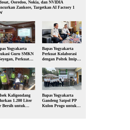
dosat, Ooredoo, Nokia, dan NVIDIA
ncurkan Zankore, Targetkan AI Factory 1
W
pas Yogyakarta
Bapas Yogyakarta
ukasi Guru SMKN
Perkuat Kolaborasi
Seyegan, Perkuat
dengan Poltek Imipas,
daya Sadar
Evaluasi Program
kum di Sekolah
Magang Taruna
lsek Kaligondang
Bapas Yogyakarta
lurkan 1.200 Liter
Gandeng Satpol PP
r Bersih untuk
Kulon Progo untuk
rga Terdampak
Pelaksanaan Pidana
keringan di
Kerja Sosial
rbalingga