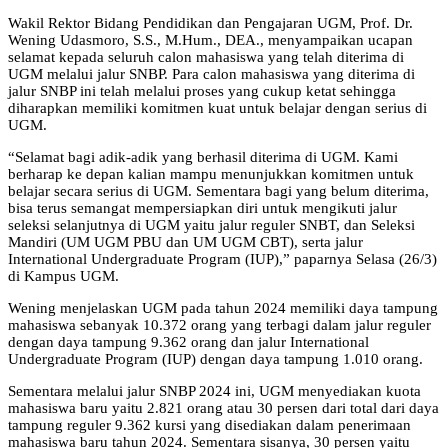
Wakil Rektor Bidang Pendidikan dan Pengajaran UGM, Prof. Dr.
Wening Udasmoro, S.S., M.Hum., DEA., menyampaikan ucapan
selamat kepada seluruh calon mahasiswa yang telah diterima di
UGM melalui jalur SNBP. Para calon mahasiswa yang diterima di
jalur SNBP ini telah melalui proses yang cukup ketat sehingga
diharapkan memiliki komitmen kuat untuk belajar dengan serius di
UGM.
“Selamat bagi adik-adik yang berhasil diterima di UGM. Kami
berharap ke depan kalian mampu menunjukkan komitmen untuk
belajar secara serius di UGM. Sementara bagi yang belum diterima,
bisa terus semangat mempersiapkan diri untuk mengikuti jalur
seleksi selanjutnya di UGM yaitu jalur reguler SNBT, dan Seleksi
Mandiri (UM UGM PBU dan UM UGM CBT), serta jalur
International Undergraduate Program (IUP),” paparnya Selasa (26/3)
di Kampus UGM.
Wening menjelaskan UGM pada tahun 2024 memiliki daya tampung
mahasiswa sebanyak 10.372 orang yang terbagi dalam jalur reguler
dengan daya tampung 9.362 orang dan jalur International
Undergraduate Program (IUP) dengan daya tampung 1.010 orang.
Sementara melalui jalur SNBP 2024 ini, UGM menyediakan kuota
mahasiswa baru yaitu 2.821 orang atau 30 persen dari total dari daya
tampung reguler 9.362 kursi yang disediakan dalam penerimaan
mahasiswa baru tahun 2024. Sementara sisanya, 30 persen yaitu