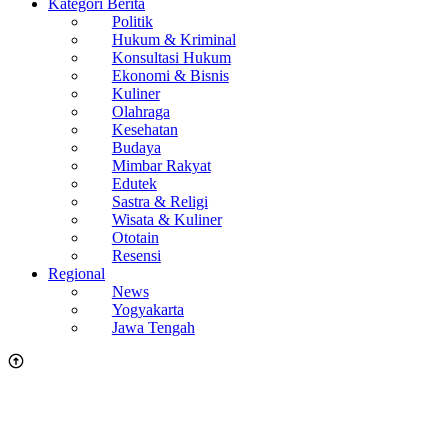
Kategori Berita
Politik
Hukum & Kriminal
Konsultasi Hukum
Ekonomi & Bisnis
Kuliner
Olahraga
Kesehatan
Budaya
Mimbar Rakyat
Edutek
Sastra & Religi
Wisata & Kuliner
Ototain
Resensi
Regional
News
Yogyakarta
Jawa Tengah