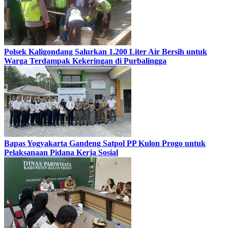
Polsek Kaligondang Salurkan 1.200 Liter Air Bersih untuk
Warga Terdampak Kekeringan di Purbalingga
Bapas Yogyakarta Gandeng Satpol PP Kulon Progo untuk
Pelaksanaan Pidana Kerja Sosial