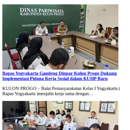
Bapas Yogyakarta Gandeng Dinpar Kulon Progo Dukung
Implementasi Pidana Kerja Sosial dalam KUHP Baru
KULON PROGO – Balai Pemasyarakatan Kelas I Yogyakarta (
Bapas Yogyakarta )menjalin kerja sama dengan…