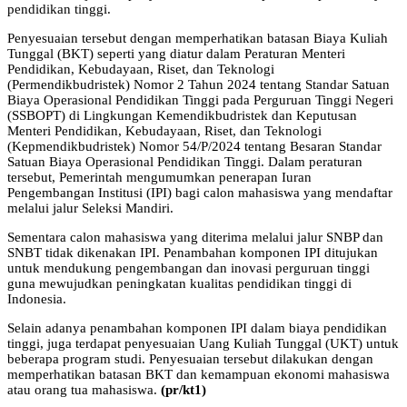
pendidikan tinggi.
Penyesuaian tersebut dengan memperhatikan batasan Biaya Kuliah
Tunggal (BKT) seperti yang diatur dalam Peraturan Menteri
Pendidikan, Kebudayaan, Riset, dan Teknologi
(Permendikbudristek) Nomor 2 Tahun 2024 tentang Standar Satuan
Biaya Operasional Pendidikan Tinggi pada Perguruan Tinggi Negeri
(SSBOPT) di Lingkungan Kemendikbudristek dan Keputusan
Menteri Pendidikan, Kebudayaan, Riset, dan Teknologi
(Kepmendikbudristek) Nomor 54/P/2024 tentang Besaran Standar
Satuan Biaya Operasional Pendidikan Tinggi. Dalam peraturan
tersebut, Pemerintah mengumumkan penerapan Iuran
Pengembangan Institusi (IPI) bagi calon mahasiswa yang mendaftar
melalui jalur Seleksi Mandiri.
Sementara calon mahasiswa yang diterima melalui jalur SNBP dan
SNBT tidak dikenakan IPI. Penambahan komponen IPI ditujukan
untuk mendukung pengembangan dan inovasi perguruan tinggi
guna mewujudkan peningkatan kualitas pendidikan tinggi di
Indonesia.
Selain adanya penambahan komponen IPI dalam biaya pendidikan
tinggi, juga terdapat penyesuaian Uang Kuliah Tunggal (UKT) untuk
beberapa program studi. Penyesuaian tersebut dilakukan dengan
memperhatikan batasan BKT dan kemampuan ekonomi mahasiswa
atau orang tua mahasiswa.
(pr/kt1)