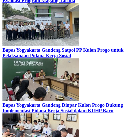
Evaluasi Program Magang Taruna
Bapas Yogyakarta Gandeng Satpol PP Kulon Progo untuk
Pelaksanaan Pidana Kerja Sosial
Bapas Yogyakarta Gandeng Dinpar Kulon Progo Dukung
Implementasi Pidana Kerja Sosial dalam KUHP Baru