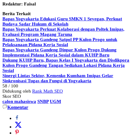
Redaktur: Faisal
Berita Terkait
Bapas Yogyakarta Edukasi Guru SMKN 1 Seyegan, Perkuat
Budaya Sadar Hukum di Sekolah
Bapas Yogyakarta Perkuat Kolaborasi dengan Poltek Imipas,
Evaluasi Program Magang Taruna
Bapas Yogyakarta Gandeng Satpol PP Kulon Progo untuk
Pelaksanaan Pidana Kerja Sosial
Bapas Yogyakarta Gandeng Dinpar Kulon Progo Dukung
Implementasi Pidana Kerja Sosial dalam KUHP Baru
Dukung KUHP Baru, Bapas Kelas I Yogyakarta dan Disdikpora
Kulon Progo Gandeng Tangan Sediakan Lokasi Pidana Kerja
Sosial
Sinergi Lintas Sektor, Kemenko Kumham Imipas Gelar
Sinkronisasi Tugas dan Fungsi di Yogyakarta
58
/ 100
Didukung oleh
Rank Math SEO
Skor SEO
calon mahasiswa
SNBP
UGM
Komentar