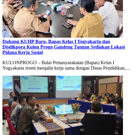
Dukung KUHP Baru, Bapas Kelas I Yogyakarta dan
Disdikpora Kulon Progo Gandeng Tangan Sediakan Lokasi
Pidana Kerja Sosial
KULONPROGO – Balai Pemasyarakatan (Bapas) Kelas I
Yogyakarta resmi menjalin kerja sama dengan Dinas Pendidikan,…