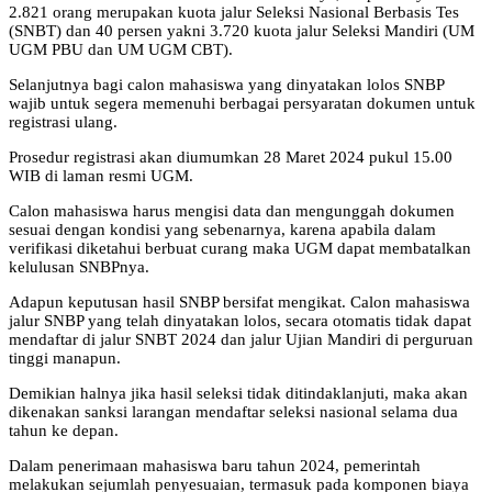
2.821 orang merupakan kuota jalur Seleksi Nasional Berbasis Tes
(SNBT) dan 40 persen yakni 3.720 kuota jalur Seleksi Mandiri (UM
UGM PBU dan UM UGM CBT).
Selanjutnya bagi calon mahasiswa yang dinyatakan lolos SNBP
wajib untuk segera memenuhi berbagai persyaratan dokumen untuk
registrasi ulang.
Prosedur registrasi akan diumumkan 28 Maret 2024 pukul 15.00
WIB di laman resmi UGM.
Calon mahasiswa harus mengisi data dan mengunggah dokumen
sesuai dengan kondisi yang sebenarnya, karena apabila dalam
verifikasi diketahui berbuat curang maka UGM dapat membatalkan
kelulusan SNBPnya.
Adapun keputusan hasil SNBP bersifat mengikat. Calon mahasiswa
jalur SNBP yang telah dinyatakan lolos, secara otomatis tidak dapat
mendaftar di jalur SNBT 2024 dan jalur Ujian Mandiri di perguruan
tinggi manapun.
Demikian halnya jika hasil seleksi tidak ditindaklanjuti, maka akan
dikenakan sanksi larangan mendaftar seleksi nasional selama dua
tahun ke depan.
Dalam penerimaan mahasiswa baru tahun 2024, pemerintah
melakukan sejumlah penyesuaian, termasuk pada komponen biaya