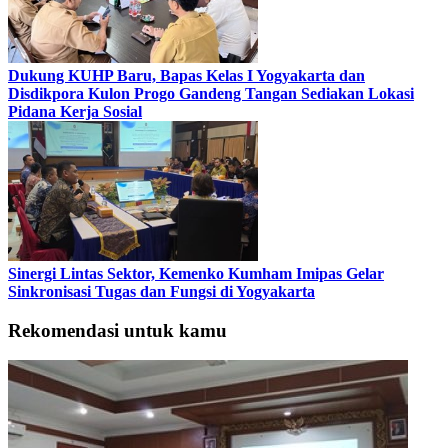
Dukung KUHP Baru, Bapas Kelas I Yogyakarta dan
Disdikpora Kulon Progo Gandeng Tangan Sediakan Lokasi
Pidana Kerja Sosial
Sinergi Lintas Sektor, Kemenko Kumham Imipas Gelar
Sinkronisasi Tugas dan Fungsi di Yogyakarta
Rekomendasi untuk kamu