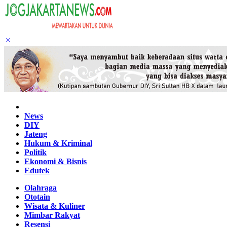
Home
News
DIY
Jateng
Hukum & Kriminal
Politik
Ekonomi & Bisnis
Edutek
Olahraga
Ototain
Wisata & Kuliner
Mimbar Rakyat
Resensi