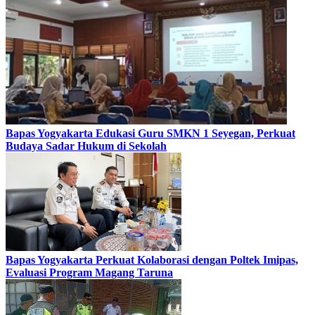
Bapas Yogyakarta Edukasi Guru SMKN 1 Seyegan, Perkuat
Budaya Sadar Hukum di Sekolah
Bapas Yogyakarta Perkuat Kolaborasi dengan Poltek Imipas,
Evaluasi Program Magang Taruna