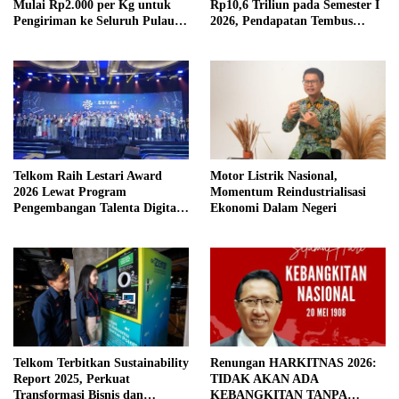
Mulai Rp2.000 per Kg untuk
Rp10,6 Triliun pada Semester I
Pengiriman ke Seluruh Pulau
2026, Pendapatan Tembus
Jawa
Rp75,9 Triliun
Telkom Raih Lestari Award
Motor Listrik Nasional,
2026 Lewat Program
Momentum Reindustrialisasi
Pengembangan Talenta Digital
Ekonomi Dalam Negeri
Berkelanjutan
Telkom Terbitkan Sustainability
Renungan HARKITNAS 2026:
Report 2025, Perkuat
TIDAK AKAN ADA
Transformasi Bisnis dan
KEBANGKITAN TANPA