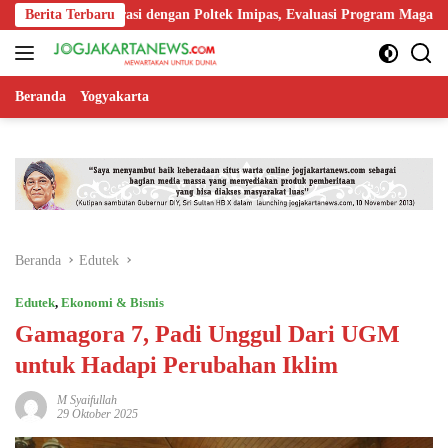
Langsung
Kolaborasi dengan Poltek Imipas, Evaluasi Program Magang Taruna
Berita Terbaru
ke
konten
Beranda
Yogyakarta
Beranda
Edutek
Edutek
,
Ekonomi & Bisnis
Gamagora 7, Padi Unggul Dari UGM
untuk Hadapi Perubahan Iklim
M Syaifullah
29 Oktober 2025