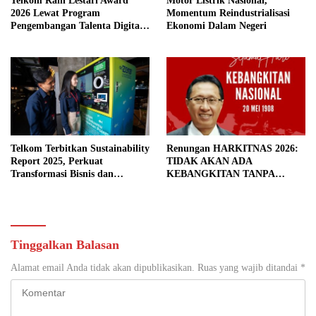
Telkom Raih Lestari Award
Motor Listrik Nasional,
2026 Lewat Program
Momentum Reindustrialisasi
Pengembangan Talenta Digital
Ekonomi Dalam Negeri
Berkelanjutan
Telkom Terbitkan Sustainability
Renungan HARKITNAS 2026:
Report 2025, Perkuat
TIDAK AKAN ADA
Transformasi Bisnis dan
KEBANGKITAN TANPA
Komitmen ESG
PENDIDIKAN BERMUTU
Tinggalkan Balasan
Alamat email Anda tidak akan dipublikasikan.
Ruas yang wajib ditandai
*