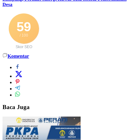
Desa
59
/ 100
Skor SEO
Komentar
Baca Juga