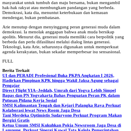
masyarakat untuk tumbuh dan maju bersama, bukan mengambil
hak-hak rakyat atau membungkam pandangan yang berbeda.
Demokrasi, kata dia, menuntut keterbukaan dan kemauan
mendengar, bukan pembatasan.
Arie menutup dengan menyinggung peran generasi muda dalam
demokrasi. Ia menolak anggapan bahwa anak muda bersikap
apolitis. Menurut dia, generasi muda memiliki cara berpolitik yang
berbeda dan perlu difasilitasi melalui dialog lintas generasi.
Teknologi, kata Arie, seharusnya digunakan untuk memperkuat
agenda kerakyatan, bukan sekadar memperbesar isu sensasional.
FULL
Berita Terkait
UI dan PERADI Profesional Buka PKPA Angkatan I 2026,
Hadirkan Pimpinan KPK hingga Wakil Jaksa Agung sebagai
Pengajar
Direct Flight YIA–Jeddah, Umrah dari Yogya Lebih Simpel
Bapas dan PN Yogyakarta Bahas Penguatan Peran PK dalam
Putusan Pidana Kerja Sosial
SMSI Kalimantan Tengah dan Kejari Palangka Raya Perkuat
Kolaborasi lewat News Room Jaga Desa
Tani Merdeka Optimistis Sudaryono Perkuat Program Makan
Bergizi Gratis
Ketua Umum SMSI Kukuhkan Pokja Newsroom Jaga Desa di
Lampung, Perkuat Sinergi Kawal Tata Kelola Pemerintahan