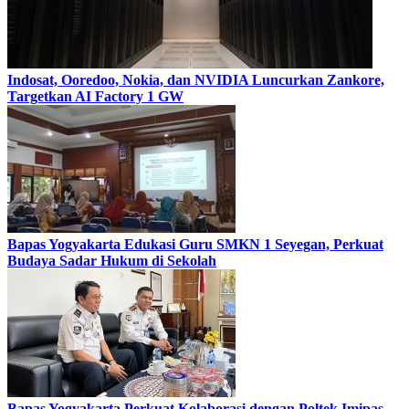
Indosat, Ooredoo, Nokia, dan NVIDIA Luncurkan Zankore,
Targetkan AI Factory 1 GW
Bapas Yogyakarta Edukasi Guru SMKN 1 Seyegan, Perkuat
Budaya Sadar Hukum di Sekolah
Bapas Yogyakarta Perkuat Kolaborasi dengan Poltek Imipas,