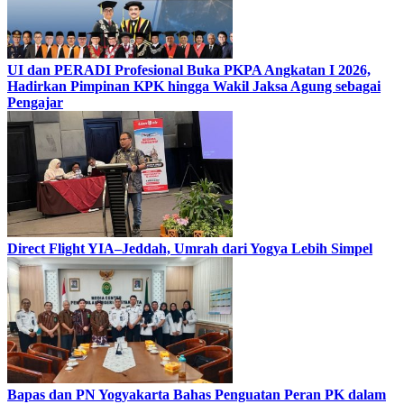
UI dan PERADI Profesional Buka PKPA Angkatan I 2026,
Hadirkan Pimpinan KPK hingga Wakil Jaksa Agung sebagai
Pengajar
Direct Flight YIA–Jeddah, Umrah dari Yogya Lebih Simpel
Bapas dan PN Yogyakarta Bahas Penguatan Peran PK dalam