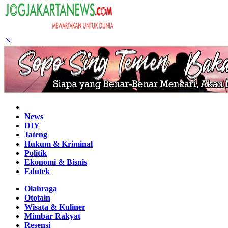
Home
News
DIY
Jateng
Hukum & Kriminal
Politik
Ekonomi & Bisnis
Edutek
Olahraga
Ototain
Wisata & Kuliner
Mimbar Rakyat
Resensi