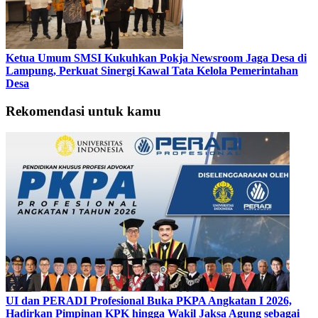
Ketua Umum SMSI Kukuhkan Pokja Newsroom Jaga Desa di
Lampung, Perkuat Sinergi Kawal Tata Kelola Pemerintahan
Desa
Rekomendasi untuk kamu
UI dan PERADI Profesional Buka PKPA Angkatan I 2026,
Hadirkan Pimpinan KPK hingga Wakil Jaksa Agung sebagai