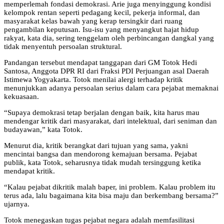
memperlemah fondasi demokrasi. Arie juga menyinggung kondisi
kelompok rentan seperti pedagang kecil, pekerja informal, dan
masyarakat kelas bawah yang kerap tersingkir dari ruang
pengambilan keputusan. Isu-isu yang menyangkut hajat hidup
rakyat, kata dia, sering tenggelam oleh perbincangan dangkal yang
tidak menyentuh persoalan struktural.
Pandangan tersebut mendapat tanggapan dari GM Totok Hedi
Santosa, Anggota DPR RI dari Fraksi PDI Perjuangan asal Daerah
Istimewa Yogyakarta. Totok menilai alergi terhadap kritik
menunjukkan adanya persoalan serius dalam cara pejabat memaknai
kekuasaan.
“Supaya demokrasi tetap berjalan dengan baik, kita harus mau
mendengar kritik dari masyarakat, dari intelektual, dari seniman dan
budayawan,” kata Totok.
Menurut dia, kritik berangkat dari tujuan yang sama, yakni
mencintai bangsa dan mendorong kemajuan bersama. Pejabat
publik, kata Totok, seharusnya tidak mudah tersinggung ketika
mendapat kritik.
“Kalau pejabat dikritik malah baper, ini problem. Kalau problem itu
terus ada, lalu bagaimana kita bisa maju dan berkembang bersama?”
ujarnya.
Totok menegaskan tugas pejabat negara adalah memfasilitasi