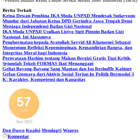
*Penulis adalah Ketua Umum Serikat Media Siber Indonesia (SMSI)
Berita Terkait
Ketua Dewan Pembina IKA Muda UNPAD Mendesak Sudaryono
Mundur dari Jabatan Ketua DPD Gerindra Jawa Tengah Demi
Menjaga Independensi Badan Gizi Nasional
IKA Muda UNPAD Usulkan Listyo Sigit Pimpin Badan Gizi
Nasional, Ini Alasannya
Penghormatan kepada Ayatullah Sayyid Ali Khamenei Sebagai
Momentum Refleksi Kepemimpinan, Kemandirian Bangsa, dan
Integritas Moral bagi Indonesia
Pernyataan Hashim tentang Makan Bergizi Gratis Tuai Kritik,
Sejumlah Tokoh FORMAS Ikut Menanggapi
Geliat Bayang-Bayang Sang Mantan dan Isu Reshuffle Kabinet
Gofan Giomara dari Aktivis Sosial Terjun ke Politik Bermodal 3
K: Karakter, Kompetensi dan Kapasitas
57
/ 100
Skor SEO
Don Dasco
Koalisi
Mendagri
Wapres
Komentar