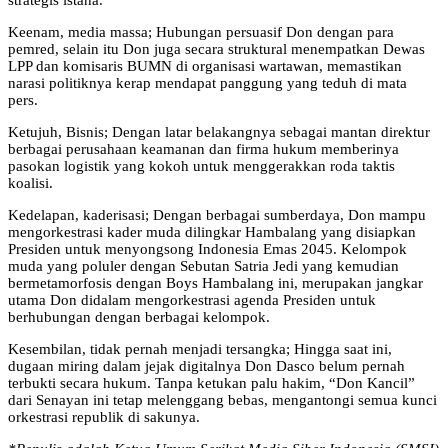
strategis istana.
Keenam, media massa; Hubungan persuasif Don dengan para
pemred, selain itu Don juga secara struktural menempatkan Dewas
LPP dan komisaris BUMN di organisasi wartawan, memastikan
narasi politiknya kerap mendapat panggung yang teduh di mata
pers.
Ketujuh, Bisnis; Dengan latar belakangnya sebagai mantan direktur
berbagai perusahaan keamanan dan firma hukum memberinya
pasokan logistik yang kokoh untuk menggerakkan roda taktis
koalisi.
Kedelapan, kaderisasi; Dengan berbagai sumberdaya, Don mampu
mengorkestrasi kader muda dilingkar Hambalang yang disiapkan
Presiden untuk menyongsong Indonesia Emas 2045. Kelompok
muda yang poluler dengan Sebutan Satria Jedi yang kemudian
bermetamorfosis dengan Boys Hambalang ini, merupakan jangkar
utama Don didalam mengorkestrasi agenda Presiden untuk
berhubungan dengan berbagai kelompok.
Kesembilan, tidak pernah menjadi tersangka; Hingga saat ini,
dugaan miring dalam jejak digitalnya Don Dasco belum pernah
terbukti secara hukum. Tanpa ketukan palu hakim, “Don Kancil”
dari Senayan ini tetap melenggang bebas, mengantongi semua kunci
orkestrasi republik di sakunya.