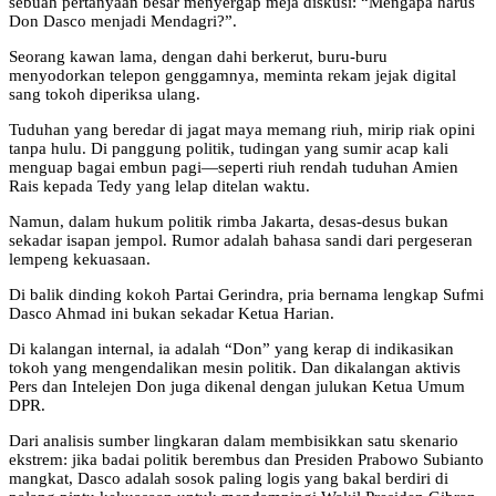
sebuah pertanyaan besar menyergap meja diskusi: “Mengapa harus
Don Dasco menjadi Mendagri?”.
Seorang kawan lama, dengan dahi berkerut, buru-buru
menyodorkan telepon genggamnya, meminta rekam jejak digital
sang tokoh diperiksa ulang.
Tuduhan yang beredar di jagat maya memang riuh, mirip riak opini
tanpa hulu. Di panggung politik, tudingan yang sumir acap kali
menguap bagai embun pagi—seperti riuh rendah tuduhan Amien
Rais kepada Tedy yang lelap ditelan waktu.
Namun, dalam hukum politik rimba Jakarta, desas-desus bukan
sekadar isapan jempol. Rumor adalah bahasa sandi dari pergeseran
lempeng kekuasaan.
Di balik dinding kokoh Partai Gerindra, pria bernama lengkap Sufmi
Dasco Ahmad ini bukan sekadar Ketua Harian.
Di kalangan internal, ia adalah “Don” yang kerap di indikasikan
tokoh yang mengendalikan mesin politik. Dan dikalangan aktivis
Pers dan Intelejen Don juga dikenal dengan julukan Ketua Umum
DPR.
Dari analisis sumber lingkaran dalam membisikkan satu skenario
ekstrem: jika badai politik berembus dan Presiden Prabowo Subianto
mangkat, Dasco adalah sosok paling logis yang bakal berdiri di