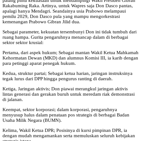
palang pintu kekuasaan untuk mendampingi Wakil Presiden Gibran
Rakabuming Raka. Artinya, untuk Wapres saja Don Dasco pantas,
apalagi hanya Mendagri. Seandainya usia Prabowo melampaui
pemilu 2029, Don Dasco pula yang mampu mengorkestrasi
kemenangan Prabowo Gibran Jilid dua.
Sebagai parameter, kekuatan tersembunyi Don ini tidak tumbuh dari
ruang hampa. Gurita pengaruhnya menancap dalam di berbagai
sektor sektor krusial:
Pertama, dari aspek hukum; Sebagai mantan Wakil Ketua Mahkamah
Kehormatan Dewan (MKD) dan alumnus Komisi III, ia karib dengan
para petinggi aparat penegak hukum.
Kedua, struktur partai; Sebagai ketua harian, jaringan instruksinya
tegak lurus dari DPP hingga pengurus ranting di daerah.
Ketiga, Jaringan aktivis; Don piawai merangkul jaringan aktivis
lintas generasi dan gerakan buruh untuk meredam riak demonstrasi
di jalanan.
Keempat, sektor korporasi; dalam korporasi, pengaruhnya
menyusup halus dalam penataan pos strategis di berbagai Badan
Usaha Milik Negara (BUMN).
Kelima, Wakil Ketua DPR; Posisinya di kursi pimpinan DPR, ia
dengan mudah mengamankan serta memuluskan seluruh kebijakan