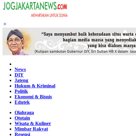
Home
News
DIY
Jateng
Hukum & Kriminal
Politik
Ekonomi & Bisnis
Edutek
Olahraga
Ototain
Wisata & Kuliner
Mimbar Rakyat
Resensi