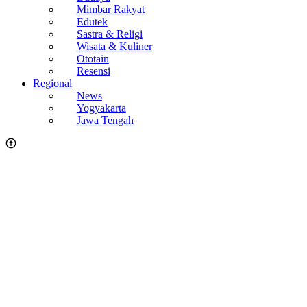
Mimbar Rakyat
Edutek
Sastra & Religi
Wisata & Kuliner
Ototain
Resensi
Regional
News
Yogyakarta
Jawa Tengah