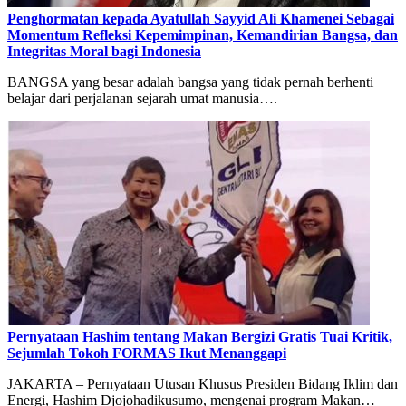
Penghormatan kepada Ayatullah Sayyid Ali Khamenei Sebagai
Momentum Refleksi Kepemimpinan, Kemandirian Bangsa, dan
Integritas Moral bagi Indonesia
BANGSA yang besar adalah bangsa yang tidak pernah berhenti
belajar dari perjalanan sejarah umat manusia….
Pernyataan Hashim tentang Makan Bergizi Gratis Tuai Kritik,
Sejumlah Tokoh FORMAS Ikut Menanggapi
JAKARTA – Pernyataan Utusan Khusus Presiden Bidang Iklim dan
Energi, Hashim Djojohadikusumo, mengenai program Makan…