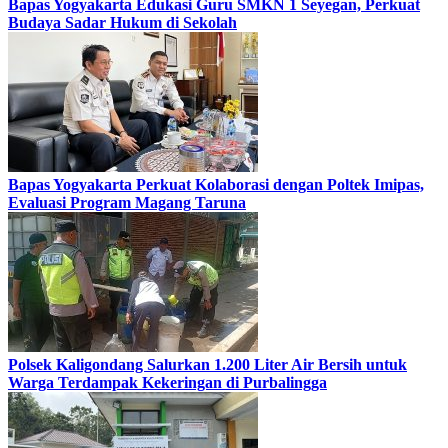
Bapas Yogyakarta Edukasi Guru SMKN 1 Seyegan, Perkuat
Budaya Sadar Hukum di Sekolah
Bapas Yogyakarta Perkuat Kolaborasi dengan Poltek Imipas,
Evaluasi Program Magang Taruna
Polsek Kaligondang Salurkan 1.200 Liter Air Bersih untuk
Warga Terdampak Kekeringan di Purbalingga