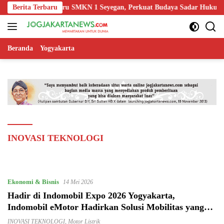
Langsung
arta Edukasi Guru SMKN 1 Seyegan, Perkuat Budaya Sadar Hukum di S
Berita Terbaru
ke
konten
Beranda
Yogyakarta
INOVASI TEKNOLOGI
Ekonomi & Bisnis
14 Mei 2026
Hadir di Indomobil Expo 2026 Yogyakarta,
Indomobil eMotor Hadirkan Solusi Mobilitas yang
Efisien dan Terjangkau
INOVASI TEKNOLOGI
,
Motor Listrik