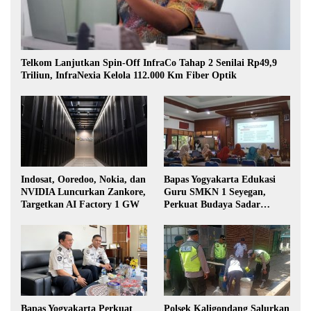
Telkom Lanjutkan Spin-Off InfraCo Tahap 2 Senilai Rp49,9
Triliun, InfraNexia Kelola 112.000 Km Fiber Optik
Indosat, Ooredoo, Nokia, dan
Bapas Yogyakarta Edukasi
NVIDIA Luncurkan Zankore,
Guru SMKN 1 Seyegan,
Targetkan AI Factory 1 GW
Perkuat Budaya Sadar
Hukum di Sekolah
Bapas Yogyakarta Perkuat
Polsek Kaligondang Salurkan