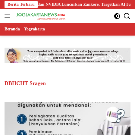
Langsung
 Ooredoo, Nokia, dan NVIDIA Luncurkan Zankore, Targetkan AI Factory
Berita Terbaru
ke
konten
Beranda
Yogyakarta
DBHCHT Sragen