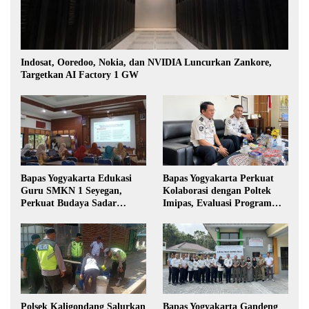
Indosat, Ooredoo, Nokia, dan NVIDIA Luncurkan Zankore,
Targetkan AI Factory 1 GW
Bapas Yogyakarta Edukasi
Bapas Yogyakarta Perkuat
Guru SMKN 1 Seyegan,
Kolaborasi dengan Poltek
Perkuat Budaya Sadar
Imipas, Evaluasi Program
Hukum di Sekolah
Magang Taruna
Polsek Kaligondang Salurkan
Bapas Yogyakarta Gandeng