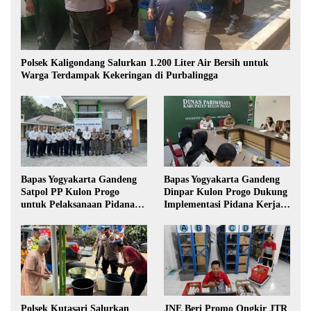
Polsek Kaligondang Salurkan 1.200 Liter Air Bersih untuk
Warga Terdampak Kekeringan di Purbalingga
Bapas Yogyakarta Gandeng
Bapas Yogyakarta Gandeng
Satpol PP Kulon Progo
Dinpar Kulon Progo Dukung
untuk Pelaksanaan Pidana
Implementasi Pidana Kerja
Kerja Sosial
Sosial dalam KUHP Baru
Polsek Kutasari Salurkan
JNE Beri Promo Ongkir JTR