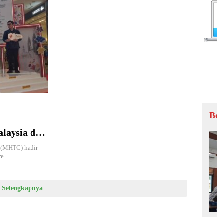
B
laysia dan
a Medis
 (MHTC) hadir
are…
Selengkapnya