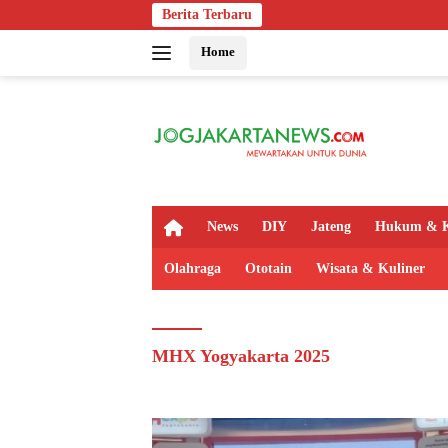
Langsung
Berita Terbaru
ke
Home
konten
H
News
DIY
Jateng
Hukum & K
o
m
Olahraga
Ototain
Wisata & Kuliner
e
MHX Yogyakarta 2025