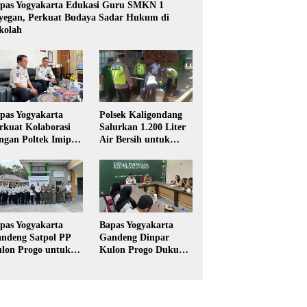
pas Yogyakarta Edukasi Guru SMKN 1
yegan, Perkuat Budaya Sadar Hukum di
kolah
pas Yogyakarta
Polsek Kaligondang
rkuat Kolaborasi
Salurkan 1.200 Liter
ngan Poltek Imipas,
Air Bersih untuk
aluasi Program
Warga Terdampak
gang Taruna
Kekeringan di
Purbalingga
pas Yogyakarta
Bapas Yogyakarta
ndeng Satpol PP
Gandeng Dinpar
lon Progo untuk
Kulon Progo Dukung
laksanaan Pidana
Implementasi Pidana
rja Sosial
Kerja Sosial dalam
KUHP Baru