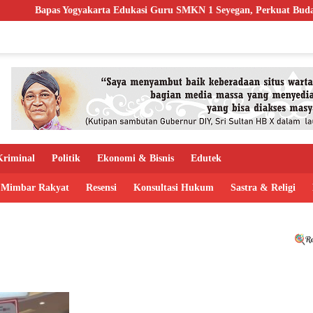
Bapas Yogyakarta Edukasi Guru SMKN 1 Seyegan, Perkuat Budaya Sad
riminal
Politik
Ekonomi & Bisnis
Edutek
Mimbar Rakyat
Resensi
Konsultasi Hukum
Sastra & Religi