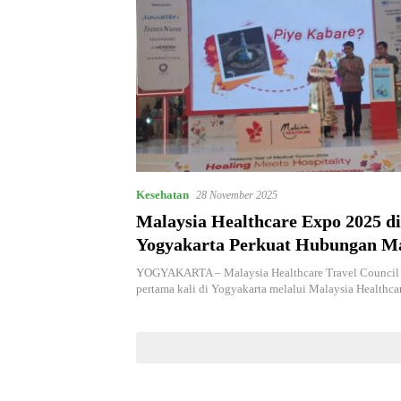
Kesehatan
28 November 2025
Malaysia Healthcare Expo 2025 di
Yogyakarta Perkuat Hubungan Ma
Indonesia Melalui Layanan Wisat
YOGYAKARTA – Malaysia Healthcare Travel Council
Bertaraf Internasional
pertama kali di Yogyakarta melalui Malaysia Healthc