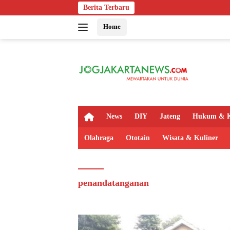
Langsung
Berita Terbaru
ke
Home
konten
H
News
DIY
Jateng
Hukum & K
o
m
Olahraga
Ototain
Wisata & Kuliner
e
penandatanganan