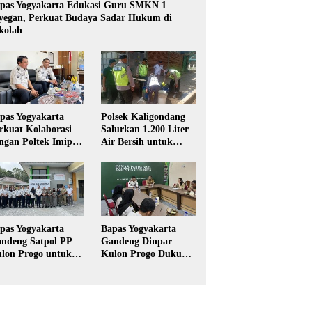
pas Yogyakarta Edukasi Guru SMKN 1
yegan, Perkuat Budaya Sadar Hukum di
kolah
pas Yogyakarta
Polsek Kaligondang
rkuat Kolaborasi
Salurkan 1.200 Liter
ngan Poltek Imipas,
Air Bersih untuk
aluasi Program
Warga Terdampak
gang Taruna
Kekeringan di
Purbalingga
pas Yogyakarta
Bapas Yogyakarta
ndeng Satpol PP
Gandeng Dinpar
lon Progo untuk
Kulon Progo Dukung
laksanaan Pidana
Implementasi Pidana
rja Sosial
Kerja Sosial dalam
KUHP Baru