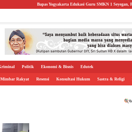
Bapas Yogyakarta Edukasi Guru SMKN 1 Seyegan, Perkuat
riminal
Politik
Ekonomi & Bisnis
Edutek
Mimbar Rakyat
Resensi
Konsultasi Hukum
Sastra & Religi