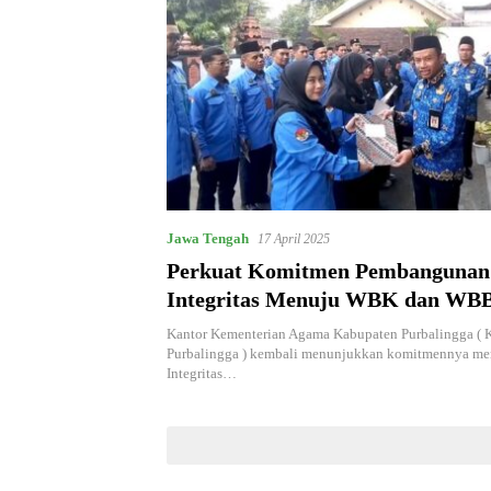
Jawa Tengah
17 April 2025
Perkuat Komitmen Pembangunan
Integritas Menuju WBK dan W
Kemenag Purbalingga Tanda Tang
Kantor Kementerian Agama Kabupaten Purbalingga (
Integritas
Purbalingga ) kembali menunjukkan komitmennya m
Integritas…