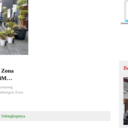
B
 Zona
BBM
ani Pakta
 Kemenag
embangun Zona
Selengkapnya