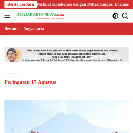
Langsung
pas Yogyakarta Perkuat Kolaborasi dengan Poltek Imipas, Evaluasi Pro
Berita Terbaru
ke
konten
Beranda
Yogyakarta
Peringatan 17 Agustus