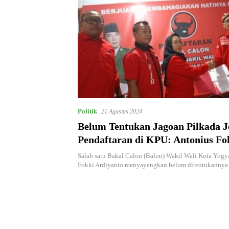
Politik
21 Agustus 2024
Belum Tentukan Jagoan Pilkada J
Pendaftaran di KPU: Antonius Fo
Ardiyanto Sebut Ada Oknum DPC
Salah satu Bakal Calon (Balon) Wakil Wali Kota Yogy
Perjuangan Kota Yogyakarta yan
Fokki Ardiyanto menyayangkan belum ditentukanny