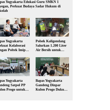
pas Yogyakarta Edukasi Guru SMKN 1
yegan, Perkuat Budaya Sadar Hukum di
kolah
pas Yogyakarta
Polsek Kaligondang
rkuat Kolaborasi
Salurkan 1.200 Liter
ngan Poltek Imipas,
Air Bersih untuk
aluasi Program
Warga Terdampak
gang Taruna
Kekeringan di
Purbalingga
pas Yogyakarta
Bapas Yogyakarta
ndeng Satpol PP
Gandeng Dinpar
lon Progo untuk
Kulon Progo Dukung
laksanaan Pidana
Implementasi Pidana
rja Sosial
Kerja Sosial dalam
KUHP Baru