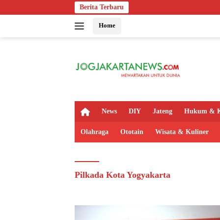
Langsung
Berita Terbaru
ke
Home
konten
H
News
DIY
Jateng
Hukum & K
o
m
Olahraga
Ototain
Wisata & Kuliner
e
Pilkada Kota Yogyakarta