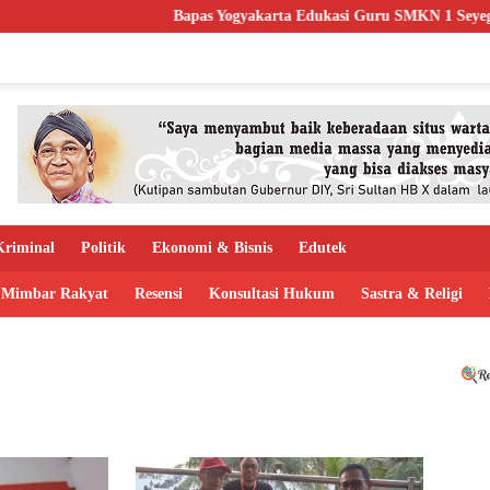
Bapas Yogyakarta Edukasi Guru SMKN 1 Seyegan, Per
riminal
Politik
Ekonomi & Bisnis
Edutek
Mimbar Rakyat
Resensi
Konsultasi Hukum
Sastra & Religi