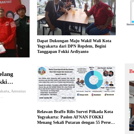
Dapat Dukungan Maju Wakil Wali Kota
Yogyakarta dari DPN Repdem, Begini
Tanggapan Fokki Ardiyanto
B
elang
kki
 PDI
akarta, Antonius
g Melenceng
a…
Relawan Braffo Rilis Survei Pilkada Kota
Yogyakarta: Paslon AFNAN FOKKI
Menang Sekali Putaran dengan 55 Persen
Suara!