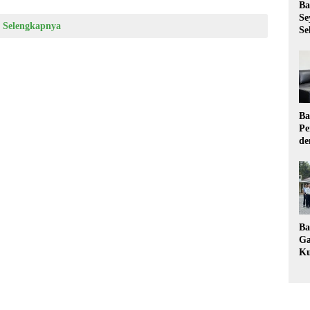
Ba
Se
Selengkapnya
Se
Ba
Pe
de
Ev
Ma
Ba
Ga
Ku
Pe
Ke