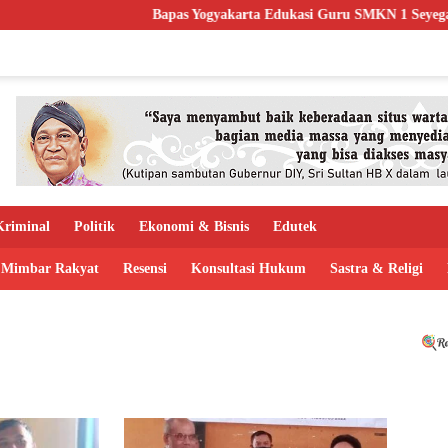
Bapas Yogyakarta Edukasi Guru SMKN 1 Seyegan, Perk
riminal
Politik
Ekonomi & Bisnis
Edutek
Mimbar Rakyat
Resensi
Konsultasi Hukum
Sastra & Religi