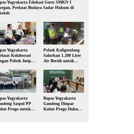
pas Yogyakarta Edukasi Guru SMKN 1
yegan, Perkuat Budaya Sadar Hukum di
kolah
pas Yogyakarta
Polsek Kaligondang
rkuat Kolaborasi
Salurkan 1.200 Liter
ngan Poltek Imipas,
Air Bersih untuk
aluasi Program
Warga Terdampak
gang Taruna
Kekeringan di
Purbalingga
pas Yogyakarta
Bapas Yogyakarta
ndeng Satpol PP
Gandeng Dinpar
lon Progo untuk
Kulon Progo Dukung
laksanaan Pidana
Implementasi Pidana
rja Sosial
Kerja Sosial dalam
KUHP Baru