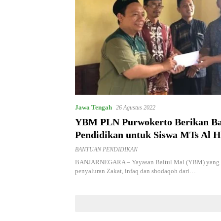
Jawa Tengah
26 Agustus 2022
YBM PLN Purwokerto Berikan B
Pendidikan untuk Siswa MTs Al 
Banjarnegara
BANTUAN PENDIDIKAN
BANJARNEGARA – Yayasan Baitul Mal (YBM) yang 
penyaluran Zakat, infaq dan shodaqoh dari…