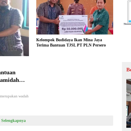
Kelompok Budidaya Ikan Mina Jaya
Terima Bantuan TJSL PT PLN Persero
B
antuan
Hamidah
merupakan wadah
Selengkapnya