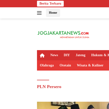
Langsung
Berita Terbaru
ke
Home
konten
H
News
DIY
Jateng
Hukum & K
o
m
Olahraga
Ototain
Wisata & Kuliner
e
PLN Persero