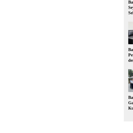
Ba
Se
Se
Ba
Pe
de
Ev
Ma
Ba
Ga
Ku
Pe
Ke