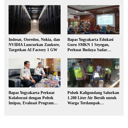
Indosat, Ooredoo, Nokia, dan
Bapas Yogyakarta Edukasi
NVIDIA Luncurkan Zankore,
Guru SMKN 1 Seyegan,
Targetkan AI Factory 1 GW
Perkuat Budaya Sadar
Hukum di Sekolah
Bapas Yogyakarta Perkuat
Polsek Kaligondang Salurkan
Kolaborasi dengan Poltek
1.200 Liter Air Bersih untuk
Imipas, Evaluasi Program
Warga Terdampak
Magang Taruna
Kekeringan di Purbalingga