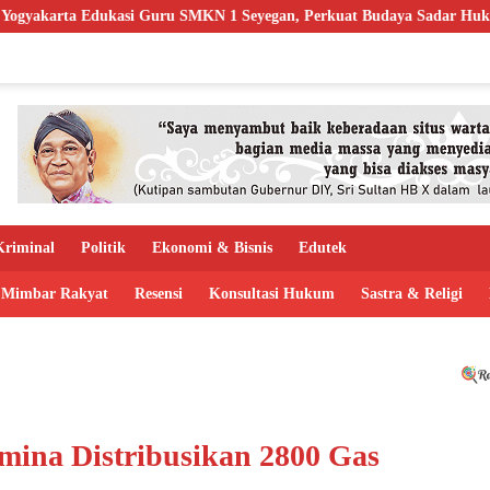
u SMKN 1 Seyegan, Perkuat Budaya Sadar Hukum di Sekolah
riminal
Politik
Ekonomi & Bisnis
Edutek
Mimbar Rakyat
Resensi
Konsultasi Hukum
Sastra & Religi
mina Distribusikan 2800 Gas