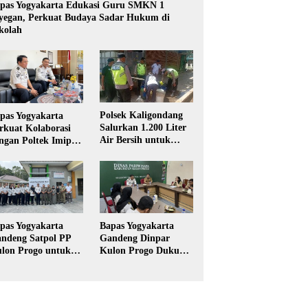
pas Yogyakarta Edukasi Guru SMKN 1
yegan, Perkuat Budaya Sadar Hukum di
kolah
Polsek Kaligondang
pas Yogyakarta
Salurkan 1.200 Liter
rkuat Kolaborasi
Air Bersih untuk
ngan Poltek Imipas,
Warga Terdampak
aluasi Program
Kekeringan di
gang Taruna
Purbalingga
pas Yogyakarta
Bapas Yogyakarta
ndeng Satpol PP
Gandeng Dinpar
lon Progo untuk
Kulon Progo Dukung
laksanaan Pidana
Implementasi Pidana
rja Sosial
Kerja Sosial dalam
KUHP Baru