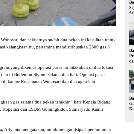
Ba
Se
Se
Wonosari dan sekitarnya sudah dua pekan ini kesulitan untuk
si kelangkaan itu, pertamina mendistribusikan 2800 gas 3
Ba
Pe
de
Ev
gram yang dikemas operasi pasar ini dilakukan di dua lokasi
Ma
dan di Budenran Siyono selama dua hari. Operasi pasar
en di kantor Kecamatan Wonosari dan dua agen lain
Ba
ngkaan gas selama dua pekan terakhir,” kata Kepala Bidang
Ga
an, Koperasi dan ESDM Gunungkidul, Sumaryadi, Kamis
Ku
Pe
Ke
rya, Ariyanta mengatakan, untuk mengantisipasi penimbunan