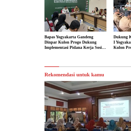
Bapas Yogyakarta Gandeng
Dukung K
Dinpar Kulon Progo Dukung
I Yogyaka
Implementasi Pidana Kerja Sosial
Kulon Pr
dalam KUHP Baru
Sediakan 
Sosial
Rekomendasi untuk kamu