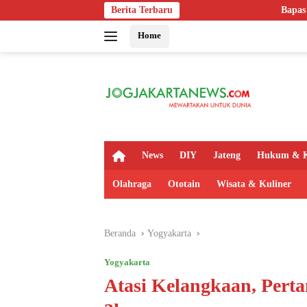
Langsung
Berita Terbaru
Bapas Yogyakarta Edukasi Gur
ke
Home
konten
H
News
DIY
Jateng
Hukum & K
o
m
Olahraga
Ototain
Wisata & Kuliner
e
Beranda
Yogyakarta
Yogyakarta
Atasi Kelangkaan, Perta