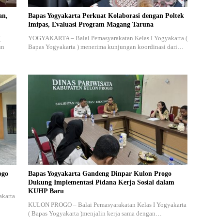
an,
Bapas Yogyakarta Perkuat Kolaborasi dengan Poltek
Imipas, Evaluasi Program Magang Taruna
(
YOGYAKARTA – Balai Pemasyarakatan Kelas I Yogyakarta (
un
Bapas Yogyakarta ) menerima kunjungan koordinasi dari…
ogo
Bapas Yogyakarta Gandeng Dinpar Kulon Progo
Dukung Implementasi Pidana Kerja Sosial dalam
KUHP Baru
akarta
KULON PROGO – Balai Pemasyarakatan Kelas I Yogyakarta
( Bapas Yogyakarta )menjalin kerja sama dengan…