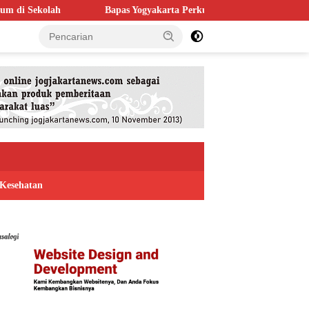
Bapas Yogyakarta Perkuat Kolaborasi dengan Poltek Imipas, Evaluasi P
Kesehatan