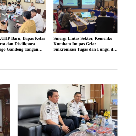
UHP Baru, Bapas Kelas
Sinergi Lintas Sektor, Kemenko
rta dan Disdikpora
Kumham Imipas Gelar
ogo Gandeng Tangan
Sinkronisasi Tugas dan Fungsi di
Lokasi Pidana Kerja
Yogyakarta