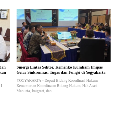
dan
Sinergi Lintas Sektor, Kemenko Kumham Imipas
akan
Gelar Sinkronisasi Tugas dan Fungsi di Yogyakarta
YOGYAKARTA – Deputi Bidang Koordinasi Hukum
 I
Kementerian Koordinator Bidang Hukum, Hak Asasi
Manusia, Imigrasi, dan…