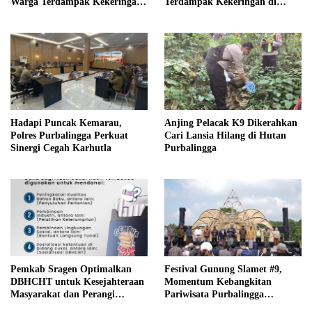
Warga Terdampak Kekeringan
Terdampak Kekeringan di
di Purbalingga
Purbalingga
Hadapi Puncak Kemarau,
Anjing Pelacak K9 Dikerahkan
Polres Purbalingga Perkuat
Cari Lansia Hilang di Hutan
Sinergi Cegah Karhutla
Purbalingga
Pemkab Sragen Optimalkan
Festival Gunung Slamet #9,
DBHCHT untuk Kesejahteraan
Momentum Kebangkitan
Masyarakat dan Perangi
Pariwisata Purbalingga
Peredaran Rokok Ilegal
Pascabencana