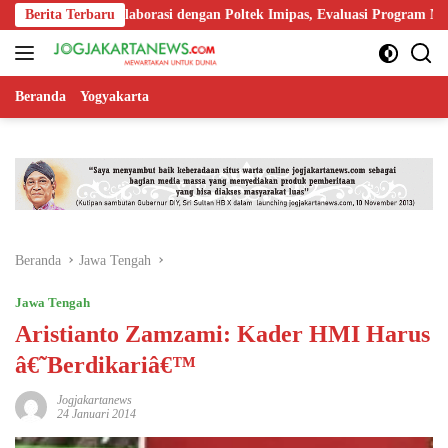
Langsung
Perkuat Kolaborasi dengan Poltek Imipas, Evaluasi Program Magang Ta
Berita Terbaru
ke
konten
Beranda
Yogyakarta
Beranda
Jawa Tengah
Jawa Tengah
Aristianto Zamzami: Kader HMI Harus
â€˜Berdikariâ€™
Jogjakartanews
24 Januari 2014