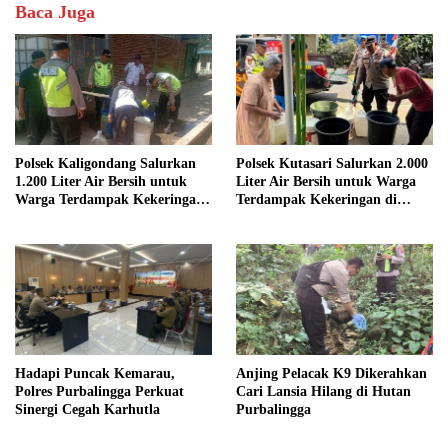
Baca Juga
Polsek Kaligondang Salurkan
Polsek Kutasari Salurkan 2.000
1.200 Liter Air Bersih untuk
Liter Air Bersih untuk Warga
Warga Terdampak Kekeringan
Terdampak Kekeringan di
di Purbalingga
Purbalingga
Hadapi Puncak Kemarau,
Anjing Pelacak K9 Dikerahkan
Polres Purbalingga Perkuat
Cari Lansia Hilang di Hutan
Sinergi Cegah Karhutla
Purbalingga