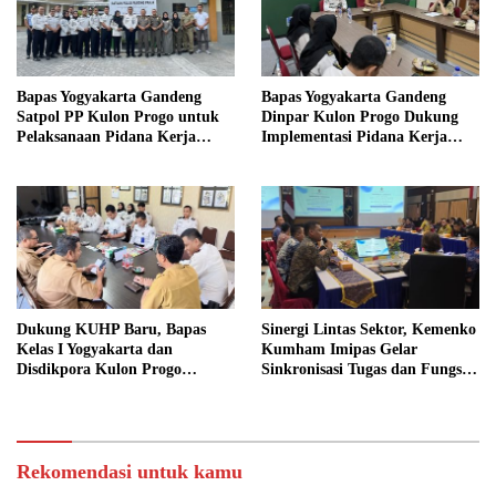
Bapas Yogyakarta Gandeng
Bapas Yogyakarta Gandeng
Satpol PP Kulon Progo untuk
Dinpar Kulon Progo Dukung
Pelaksanaan Pidana Kerja
Implementasi Pidana Kerja
Sosial
Sosial dalam KUHP Baru
Dukung KUHP Baru, Bapas
Sinergi Lintas Sektor, Kemenko
Kelas I Yogyakarta dan
Kumham Imipas Gelar
Disdikpora Kulon Progo
Sinkronisasi Tugas dan Fungsi
Gandeng Tangan Sediakan
di Yogyakarta
Lokasi Pidana Kerja Sosial
Rekomendasi untuk kamu