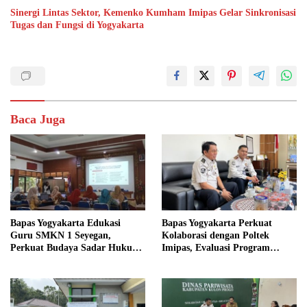
Sinergi Lintas Sektor, Kemenko Kumham Imipas Gelar Sinkronisasi
Tugas dan Fungsi di Yogyakarta
Baca Juga
Bapas Yogyakarta Edukasi
Bapas Yogyakarta Perkuat
Guru SMKN 1 Seyegan,
Kolaborasi dengan Poltek
Perkuat Budaya Sadar Hukum
Imipas, Evaluasi Program
di Sekolah
Magang Taruna