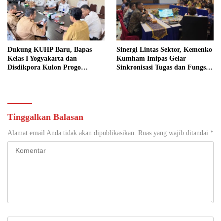
Dukung KUHP Baru, Bapas
Sinergi Lintas Sektor, Kemenko
Kelas I Yogyakarta dan
Kumham Imipas Gelar
Disdikpora Kulon Progo
Sinkronisasi Tugas dan Fungsi
Gandeng Tangan Sediakan
di Yogyakarta
Lokasi Pidana Kerja Sosial
Tinggalkan Balasan
Alamat email Anda tidak akan dipublikasikan.
Ruas yang wajib ditandai
*