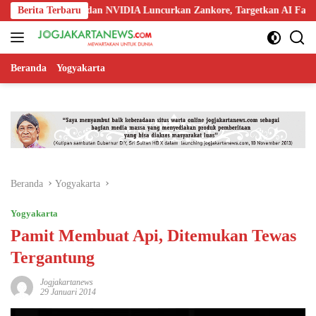
Langsung
doo, Nokia, dan NVIDIA Luncurkan Zankore, Targetkan AI Factory 1 GW
Berita Terbaru
ke
konten
Beranda
Yogyakarta
Beranda
Yogyakarta
Yogyakarta
Pamit Membuat Api, Ditemukan Tewas
Tergantung
Jogjakartanews
29 Januari 2014