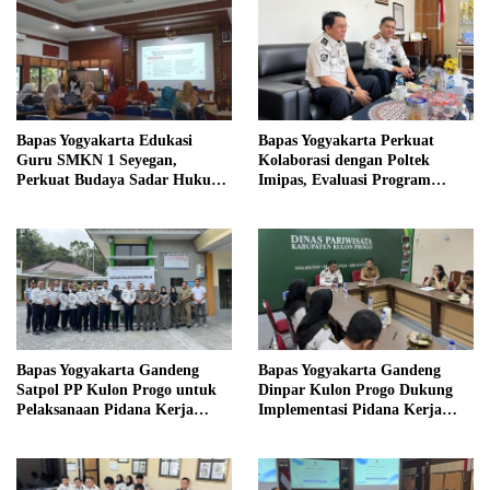
Bapas Yogyakarta Edukasi
Bapas Yogyakarta Perkuat
Guru SMKN 1 Seyegan,
Kolaborasi dengan Poltek
Perkuat Budaya Sadar Hukum
Imipas, Evaluasi Program
di Sekolah
Magang Taruna
Bapas Yogyakarta Gandeng
Bapas Yogyakarta Gandeng
Satpol PP Kulon Progo untuk
Dinpar Kulon Progo Dukung
Pelaksanaan Pidana Kerja
Implementasi Pidana Kerja
Sosial
Sosial dalam KUHP Baru