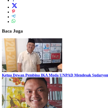
Baca Juga
Ketua Dewan Pembina IKA Muda UNPAD Mendesak Sudaryono M