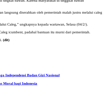
di tingkat bawah. Karena masyarakat di tinggkat bawah
an langsung diserahkan oleh pemerintah malah justru melalui caleg
alui Caleg,” ungkapnya kepada wartawan, Selasa (04/2/).
leg icumbent, padahal bantuan itu murni dari pemerintah.
i.
(dit)
 Independensi Badan Gizi Nasional
s Moral bagi Indonesia