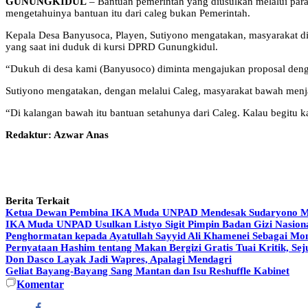
GUNUNGKIDUL
– Bantuan pemerintah yang diusulkan melalui para 
mengetahuinya bantuan itu dari caleg bukan Pemerintah.
Kepala Desa Banyusoca, Playen, Sutiyono mengatakan, masyarakat di t
yang saat ini duduk di kursi DPRD Gunungkidul.
“Dukuh di desa kami (Banyusoco) diminta mengajukan proposal denga
Sutiyono mengatakan, dengan melalui Caleg, masyarakat bawah menjad
“Di kalangan bawah itu bantuan setahunya dari Caleg. Kalau begitu 
Redaktur: Azwar Anas
Berita Terkait
Ketua Dewan Pembina IKA Muda UNPAD Mendesak Sudaryono Mund
IKA Muda UNPAD Usulkan Listyo Sigit Pimpin Badan Gizi Nasiona
Penghormatan kepada Ayatullah Sayyid Ali Khamenei Sebagai Mom
Pernyataan Hashim tentang Makan Bergizi Gratis Tuai Kritik, 
Don Dasco Layak Jadi Wapres, Apalagi Mendagri
Geliat Bayang-Bayang Sang Mantan dan Isu Reshuffle Kabinet
Komentar