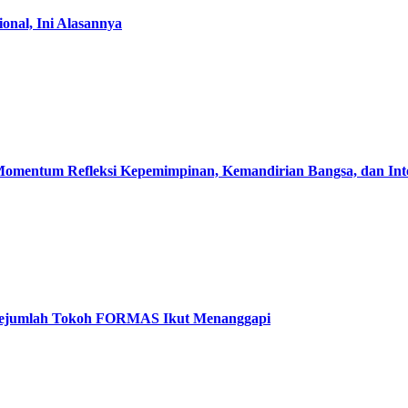
nal, Ini Alasannya
omentum Refleksi Kepemimpinan, Kemandirian Bangsa, dan Integ
k, Sejumlah Tokoh FORMAS Ikut Menanggapi