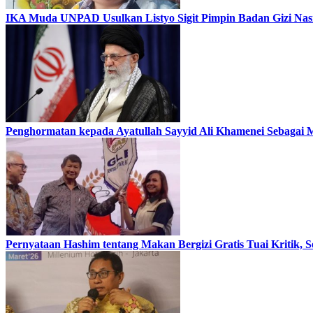
IKA Muda UNPAD Usulkan Listyo Sigit Pimpin Badan Gizi Nasio
Penghormatan kepada Ayatullah Sayyid Ali Khamenei Sebagai M
Pernyataan Hashim tentang Makan Bergizi Gratis Tuai Kriti