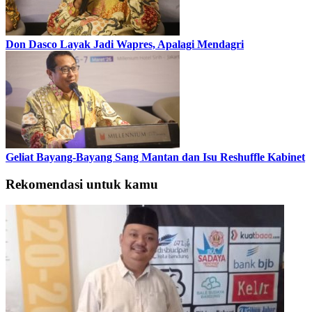
Don Dasco Layak Jadi Wapres, Apalagi Mendagri
Geliat Bayang-Bayang Sang Mantan dan Isu Reshuffle Kabinet
Rekomendasi untuk kamu