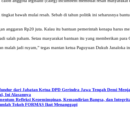
calon anggota legislatif (caleg) incumbent membuat resah masyarakat 
ingkat bawah mulai resah. Sebab di tahun politik ini seharusnya bantu
n anggaran Rp20 juta. Kalau itu bantuan pemerintah kenapa harus mel
i salah paham. Setau masyarakat bantuan itu yang memberikan para Ca
kan malah jadi ruyam,” tegas mantan ketua Paguyuan Dukuh Janaloka in
ur dari Jabatan Ketua DPD Gerindra Jawa Tengah Demi Menjaga
l, Ini Alasannya
entum Refleksi Kepemimpinan, Kemandirian Bangsa, dan Integrita
Sejumlah Tokoh FORMAS Ikut Menanggapi