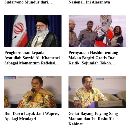
Sudaryono Mundur dari
Nasional, Ini Alasannya
Jabatan Ketua DPD Gerindra
Jawa Tengah Demi Menjaga
Independensi Badan Gizi
Nasional
Penghormatan kepada
Pernyataan Hashim tentang
Ayatullah Sayyid Ali Khamenei
Makan Bergizi Gratis Tuai
Sebagai Momentum Refleksi
Kritik, Sejumlah Tokoh
Kepemimpinan, Kemandirian
FORMAS Ikut Menanggapi
Bangsa, dan Integritas Moral
bagi Indonesia
Don Dasco Layak Jadi Wapres,
Geliat Bayang-Bayang Sang
Apalagi Mendagri
Mantan dan Isu Reshuffle
Kabinet