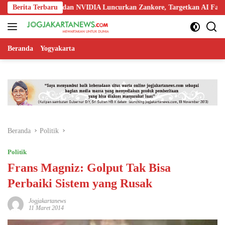
Langsung
oo, Nokia, dan NVIDIA Luncurkan Zankore, Targetkan AI Factory 1 GW
Berita Terbaru
ke
konten
Beranda
Yogyakarta
Beranda
Politik
Politik
Frans Magniz: Golput Tak Bisa
Perbaiki Sistem yang Rusak
Jogjakartanews
11 Maret 2014