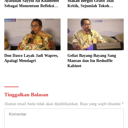
Ayatullah Sayyid Ali Khamenei
Makan Bergizi Gratis Tuai
Sebagai Momentum Refleksi
Kritik, Sejumlah Tokoh
Kepemimpinan, Kemandirian
FORMAS Ikut Menanggapi
Bangsa, dan Integritas Moral
bagi Indonesia
Don Dasco Layak Jadi Wapres,
Geliat Bayang-Bayang Sang
Apalagi Mendagri
Mantan dan Isu Reshuffle
Kabinet
Tinggalkan Balasan
Alamat email Anda tidak akan dipublikasikan.
Ruas yang wajib ditandai
*