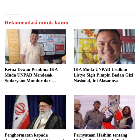
Rekomendasi untuk kamu
Ketua Dewan Pembina IKA
IKA Muda UNPAD Usulkan
Muda UNPAD Mendesak
Listyo Sigit Pimpin Badan Gizi
Sudaryono Mundur dari
Nasional, Ini Alasannya
Jabatan Ketua DPD Gerindra
Jawa Tengah Demi Menjaga
Independensi Badan Gizi
Nasional
Penghormatan kepada
Pernyataan Hashim tentang