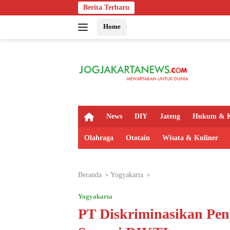
Langsung
Berita Terbaru
Bapas Yogyakart
ke
Home
konten
H
News
DIY
Jateng
Hukum & K
o
m
Olahraga
Ototain
Wisata & Kuliner
e
Beranda
Yogyakarta
Yogyakarta
PT Diskriminasikan Pe