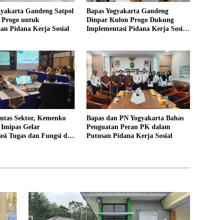
gyakarta Gandeng Satpol
Bapas Yogyakarta Gandeng
 Progo untuk
Dinpar Kulon Progo Dukung
an Pidana Kerja Sosial
Implementasi Pidana Kerja Sosial
dalam KUHP Baru
intas Sektor, Kemenko
Bapas dan PN Yogyakarta Bahas
mipas Gelar
Penguatan Peran PK dalam
asi Tugas dan Fungsi di
Putusan Pidana Kerja Sosial
ta