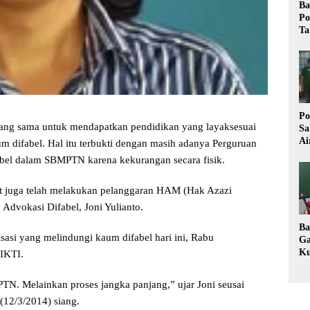
Ba
Po
Ta
Po
ang sama untuk mendapatkan pendidikan yang layaksesuai
Sa
Ai
 difabel. Hal itu terbukti dengan masih adanya Perguruan
Wa
abel dalam SBMPTN karena kekurangan secara fisik.
Ke
Pu
ut juga telah melakukan pelanggaran HAM (Hak Azazi
 Advokasi Difabel, Joni Yulianto.
Ba
si yang melindungi kaum difabel hari ini, Rabu
Ga
Ku
DIKTI.
Im
Ke
PTN. Melainkan proses jangka panjang,” ujar Joni seusai
K
(12/3/2014) siang.