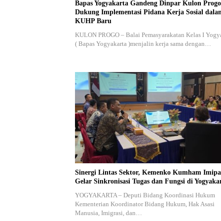
Bapas Yogyakarta Gandeng Dinpar Kulon Progo
Dukung Implementasi Pidana Kerja Sosial dala
KUHP Baru
KULON PROGO – Balai Pemasyarakatan Kelas I Yogy
( Bapas Yogyakarta )menjalin kerja sama dengan…
Sinergi Lintas Sektor, Kemenko Kumham Imipa
Gelar Sinkronisasi Tugas dan Fungsi di Yogyaka
YOGYAKARTA – Deputi Bidang Koordinasi Hukum
Kementerian Koordinator Bidang Hukum, Hak Asasi
Manusia, Imigrasi, dan…