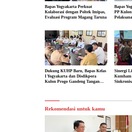
Bapas Yogyakarta Perkuat
Bapas Yo
Kolaborasi dengan Poltek Imipas,
PP Kulon
Evaluasi Program Magang Taruna
Pelaksana
Dukung KUHP Baru, Bapas Kelas
Sinergi L
I Yogyakarta dan Disdikpora
Kumham I
Kulon Progo Gandeng Tangan
Sinkronis
Sediakan Lokasi Pidana Kerja
Yogyakar
Sosial
Rekomendasi untuk kamu