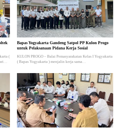
ltek
Bapas Yogyakarta Gandeng Satpol PP Kulon Progo
untuk Pelaksanaan Pidana Kerja Sosial
arta (
KULON PROGO – Balai Pemasyarakatan Kelas I Yogyakarta
dari…
( Bapas Yogyakarta ) menjalin kerja sama…