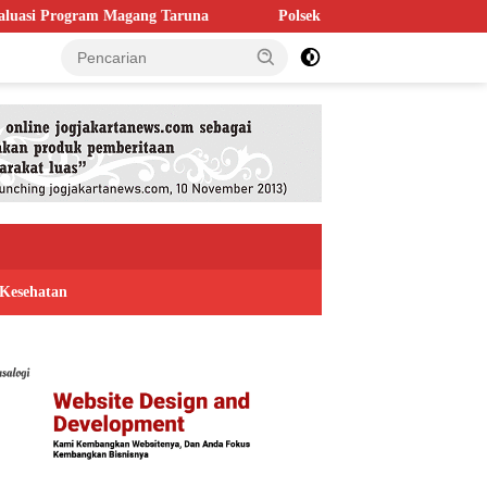
Taruna
Polsek Kaligondang Salurkan 1.200 Liter Air Bersih un
Kesehatan