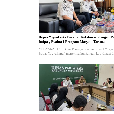
Bapas Yogyakarta Perkuat Kolaborasi dengan Po
Imipas, Evaluasi Program Magang Taruna
YOGYAKARTA – Balai Pemasyarakatan Kelas I Yogyak
Bapas Yogyakarta ) menerima kunjungan koordinasi 