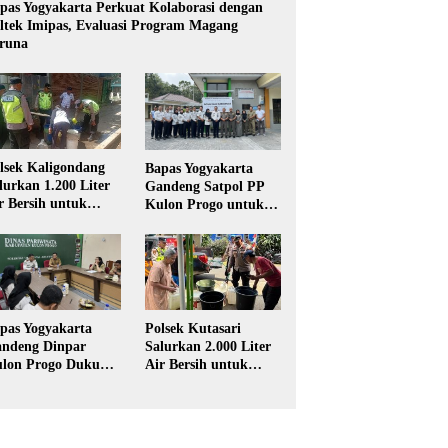
pas Yogyakarta Perkuat Kolaborasi dengan
ltek Imipas, Evaluasi Program Magang
runa
lsek Kaligondang
Bapas Yogyakarta
lurkan 1.200 Liter
Gandeng Satpol PP
r Bersih untuk
Kulon Progo untuk
rga Terdampak
Pelaksanaan Pidana
keringan di
Kerja Sosial
rbalingga
Polsek Kutasari
pas Yogyakarta
Salurkan 2.000 Liter
ndeng Dinpar
Air Bersih untuk
lon Progo Dukung
Warga Terdampak
plementasi Pidana
Kekeringan di
rja Sosial dalam
Purbalingga
UHP Baru