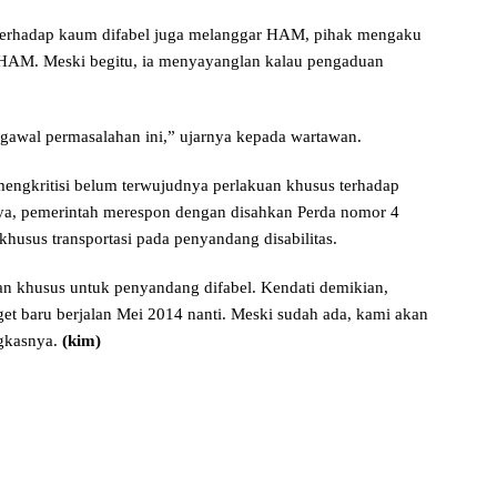
terhadap kaum difabel juga melanggar HAM, pihak mengaku
AM. Meski begitu, ia menyayanglan kalau pengaduan
wal permasalahan ini,” ujarnya kepada wartawan.
engkritisi belum terwujudnya perlakuan khusus terhadap
ya, pemerintah merespon dengan disahkan Perda nomor 4
husus transportasi pada penyandang disabilitas.
nan khusus untuk penyandang difabel. Kendati demikian,
get baru berjalan Mei 2014 nanti. Meski sudah ada, kami akan
ungkasnya.
(kim)