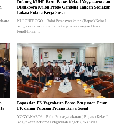
Dukung KUHP Baru, Bapas Kelas I Yogyakarta dan
m
Disdikpora Kulon Progo Gandeng Tangan Sediakan
Lokasi Pidana Kerja Sosial
akarta
KULONPROGO – Balai Pemasyarakatan (Bapas) Kelas I
Yogyakarta resmi menjalin kerja sama dengan Dinas
Pendidikan,…
s
Bapas dan PN Yogyakarta Bahas Penguatan Peran
rta
PK dalam Putusan Pidana Kerja Sosial
YOGYAKARTA – Balai Pemasyarakatan ( Bapas ) Kelas I
Yogyakarta bersama Pengadilan Negeri (PN) Kelas…