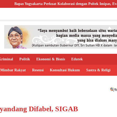
a Perkuat Kolaborasi dengan Poltek Imipas, Evaluasi Program Magang 
riminal
Politik
Ekonomi & Bisnis
Edutek
Mimbar Rakyat
Resensi
Konsultasi Hukum
Sastra & Religi
nyandang Difabel, SIGAB