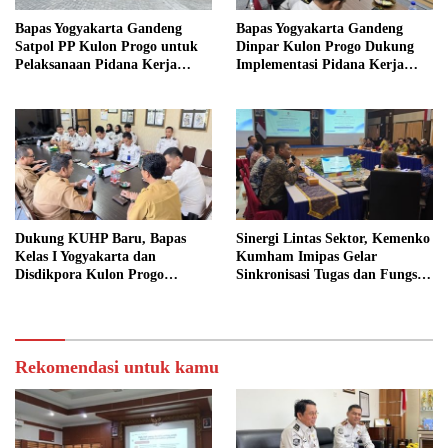
Bapas Yogyakarta Gandeng
Bapas Yogyakarta Gandeng
Satpol PP Kulon Progo untuk
Dinpar Kulon Progo Dukung
Pelaksanaan Pidana Kerja
Implementasi Pidana Kerja
Sosial
Sosial dalam KUHP Baru
Dukung KUHP Baru, Bapas
Sinergi Lintas Sektor, Kemenko
Kelas I Yogyakarta dan
Kumham Imipas Gelar
Disdikpora Kulon Progo
Sinkronisasi Tugas dan Fungsi
Gandeng Tangan Sediakan
di Yogyakarta
Lokasi Pidana Kerja Sosial
Rekomendasi untuk kamu