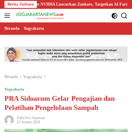
Langsung
 Nokia, dan NVIDIA Luncurkan Zankore, Targetkan AI Factory 1 GW
Berita Terbaru
ke
konten
Beranda
Yogyakarta
Beranda
Yogyakarta
Yogyakarta
PRA Sidoarum Gelar Pengajian dan
Pelatihan Pengelolaan Sampah
Fefin Dwi Setyawati
22 Januari 2026