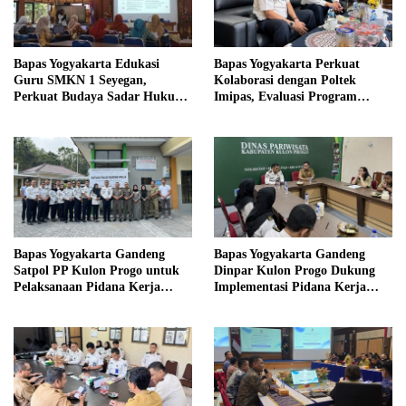
Bapas Yogyakarta Edukasi
Bapas Yogyakarta Perkuat
Guru SMKN 1 Seyegan,
Kolaborasi dengan Poltek
Perkuat Budaya Sadar Hukum
Imipas, Evaluasi Program
di Sekolah
Magang Taruna
Bapas Yogyakarta Gandeng
Bapas Yogyakarta Gandeng
Satpol PP Kulon Progo untuk
Dinpar Kulon Progo Dukung
Pelaksanaan Pidana Kerja
Implementasi Pidana Kerja
Sosial
Sosial dalam KUHP Baru