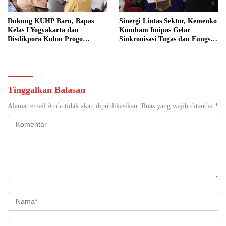
Dukung KUHP Baru, Bapas
Sinergi Lintas Sektor, Kemenko
Kelas I Yogyakarta dan
Kumham Imipas Gelar
Disdikpora Kulon Progo
Sinkronisasi Tugas dan Fungsi
Gandeng Tangan Sediakan
di Yogyakarta
Lokasi Pidana Kerja Sosial
Tinggalkan Balasan
Alamat email Anda tidak akan dipublikasikan.
Ruas yang wajib ditandai
*