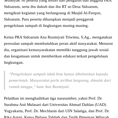
Sebanyak 50 peserta yang terdiri dari pengurus dan anggota PRA
Sidoarum, serta ibu dukuh dan ibu RT se-Desa Sidoarum,
mengikuti kegiatan yang berlangsung di Masjid Al-Furqon,
Sidoarum. Para peserta diharapkan menjadi penggerak
pengelolaan sampah di lingkungan masing-masing.
Ketua PRA Sidoarum Ana Rusmiyati Triwima, S.Ag., mengatakan
persoalan sampah membutuhkan peran aktif masyarakat. Menurut
dia, organisasi kemasyarakatan memiliki tanggung jawab sosial
dan keagamaan untuk memberikan edukasi terkait pengelolaan
lingkungan.
“Pengelolaan sampah tidak bisa hanya dibebankan kepada
pemerintah. Masyarakat perlu terlibat langsung, dimulai dari
rumah tangga,” kata Ana Rusmiyati.
Pelatihan ini menghadirkan tiga narasumber, yakni Prof. Dr.
Surahma Asti Mulasari dari Universitas Ahmad Dahlan (UAD)
Yogyakarta, Prof. Dr. Mochlasin dari UIN Salatiga, dan Prof. Dr.
Rika Astari, Ketua Bidang Tabligh dan Tarjih Pimpinan Wilayah