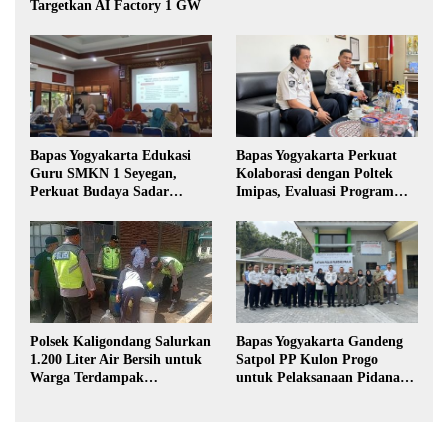
Targetkan AI Factory 1 GW
Bapas Yogyakarta Edukasi
Bapas Yogyakarta Perkuat
Guru SMKN 1 Seyegan,
Kolaborasi dengan Poltek
Perkuat Budaya Sadar
Imipas, Evaluasi Program
Hukum di Sekolah
Magang Taruna
Polsek Kaligondang Salurkan
Bapas Yogyakarta Gandeng
1.200 Liter Air Bersih untuk
Satpol PP Kulon Progo
Warga Terdampak
untuk Pelaksanaan Pidana
Kekeringan di Purbalingga
Kerja Sosial