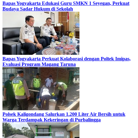
Bapas Yogyakarta Edukasi Guru SMKN 1 Seyegan, Perkuat
Budaya Sadar Hukum di Sekolah
Bapas Yogyakarta Perkuat Kolaborasi dengan Poltek Imipas,
Evaluasi Program Magang Taruna
Polsek Kaligondang Salurkan 1.200 Liter Air Bersih untuk
Warga Terdampak Kekeringan di Purbalingga