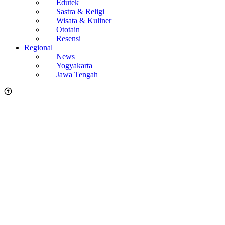
Edutek
Sastra & Religi
Wisata & Kuliner
Ototain
Resensi
Regional
News
Yogyakarta
Jawa Tengah