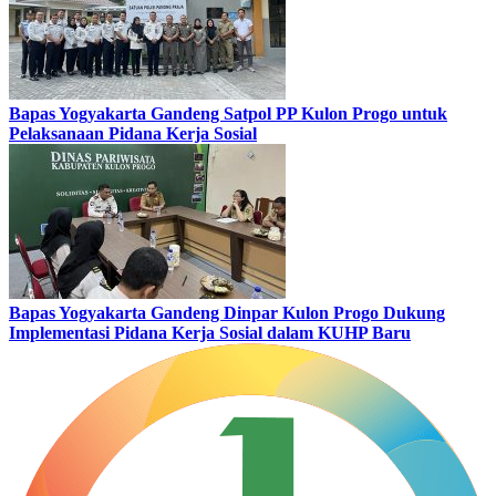
Bapas Yogyakarta Gandeng Satpol PP Kulon Progo untuk
Pelaksanaan Pidana Kerja Sosial
Bapas Yogyakarta Gandeng Dinpar Kulon Progo Dukung
Implementasi Pidana Kerja Sosial dalam KUHP Baru