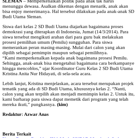
SLEMAN
– Memperkenalkan politik pada anak tak harus
menunggu dewasa. Asalkan dikemas dengan menarik, anak akan
bisa enjoy menerimanya. Hal tersebut dilakukan pada anak-anak SD
Budi Utama Sleman.
Siswa dari kelas 2 SD Budi Utama diajarkan bagaimana proses
demokrasi yang diterapkan di Indonesia, Jumat (14/3/2014). Para
siswa tersebut mengikuti arahan dari para guru bak melakukan
prosesi pemilihan umum (Pemilu) sungguhan. Para siswa
memerankan peran masing-masing. Mulai dari calon yang akan
dipilih sebagai pemimpin maupun sebagai pemilihnya.
“Kami memperkenalkan kepada anak bagaimana prosesi Pemilu.
Sehingga, anak-anak bisa mengetahui bagaimana cara berkampanye
hingga mencoblos,” ujar Koordinator Guru Kelas 2 SD Budi Utama
Kristina Anita Nur Hidayati, di sela-sela acara.
Lebih lanjut, Kristina menjelaskan, acara tersebut merupakan projek
tematik yang ada di SD Budi Utama, khususnya kelas 2. “Nanti,
calon yang akan terpilih akan menjadi memimpin kelas 2. Untuk itu,
kami barharap para siswa dapat memetik dari program yang telah
mereka ikuti,” pungkasnya.
(kim)
Redaktur: Azwar Anas
Berita Terkait