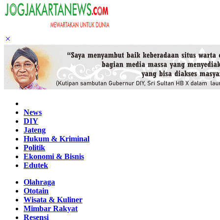
Home
News
DIY
Jateng
Hukum & Kriminal
Politik
Ekonomi & Bisnis
Edutek
Olahraga
Ototain
Wisata & Kuliner
Mimbar Rakyat
Resensi