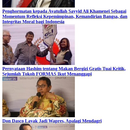
Penghormatan kepada Ayatullah Sayyid Ali Khamenei Sebagai
Momentum Refleksi Kepemimpinan, Kemandirian Bangsa, dan
Integritas Moral bagi Indonesia
Pernyataan Hashim tentang Makan Bergizi Gratis Tuai Kritik,
Sejumlah Tokoh FORMAS Ikut Menanggapi
Don Dasco Layak Jadi Wapres, Apalagi Mendagri