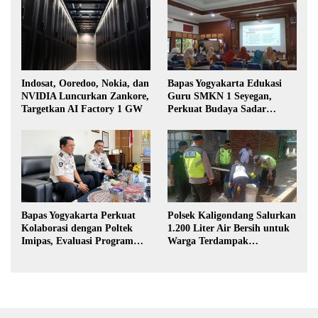
Indosat, Ooredoo, Nokia, dan
Bapas Yogyakarta Edukasi
NVIDIA Luncurkan Zankore,
Guru SMKN 1 Seyegan,
Targetkan AI Factory 1 GW
Perkuat Budaya Sadar
Hukum di Sekolah
Bapas Yogyakarta Perkuat
Polsek Kaligondang Salurkan
Kolaborasi dengan Poltek
1.200 Liter Air Bersih untuk
Imipas, Evaluasi Program
Warga Terdampak
Magang Taruna
Kekeringan di Purbalingga