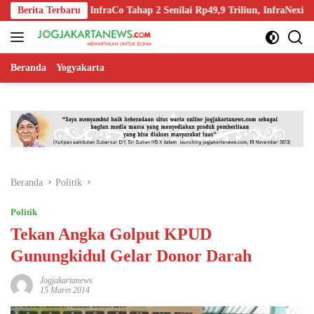
Langsung
 Spin-Off InfraCo Tahap 2 Senilai Rp49,9 Triliun, InfraNexia Kelola 1
Berita Terbaru
ke
konten
Beranda
Yogyakarta
Beranda
Politik
Politik
Tekan Angka Golput KPUD
Gunungkidul Gelar Donor Darah
Jogjakartanews
15 Maret 2014