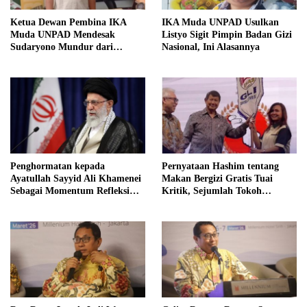
Ketua Dewan Pembina IKA
IKA Muda UNPAD Usulkan
Muda UNPAD Mendesak
Listyo Sigit Pimpin Badan Gizi
Sudaryono Mundur dari
Nasional, Ini Alasannya
Jabatan Ketua DPD Gerindra
Jawa Tengah Demi Menjaga
Independensi Badan Gizi
Nasional
Penghormatan kepada
Pernyataan Hashim tentang
Ayatullah Sayyid Ali Khamenei
Makan Bergizi Gratis Tuai
Sebagai Momentum Refleksi
Kritik, Sejumlah Tokoh
Kepemimpinan, Kemandirian
FORMAS Ikut Menanggapi
Bangsa, dan Integritas Moral
bagi Indonesia