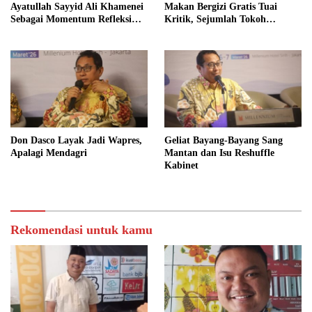
Ayatullah Sayyid Ali Khamenei
Makan Bergizi Gratis Tuai
Sebagai Momentum Refleksi
Kritik, Sejumlah Tokoh
Kepemimpinan, Kemandirian
FORMAS Ikut Menanggapi
Bangsa, dan Integritas Moral
bagi Indonesia
Don Dasco Layak Jadi Wapres,
Geliat Bayang-Bayang Sang
Apalagi Mendagri
Mantan dan Isu Reshuffle
Kabinet
Rekomendasi untuk kamu