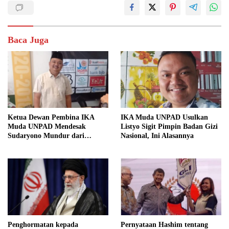
Baca Juga
Ketua Dewan Pembina IKA
IKA Muda UNPAD Usulkan
Muda UNPAD Mendesak
Listyo Sigit Pimpin Badan Gizi
Sudaryono Mundur dari
Nasional, Ini Alasannya
Jabatan Ketua DPD Gerindra
Jawa Tengah Demi Menjaga
Independensi Badan Gizi
Nasional
Penghormatan kepada
Pernyataan Hashim tentang