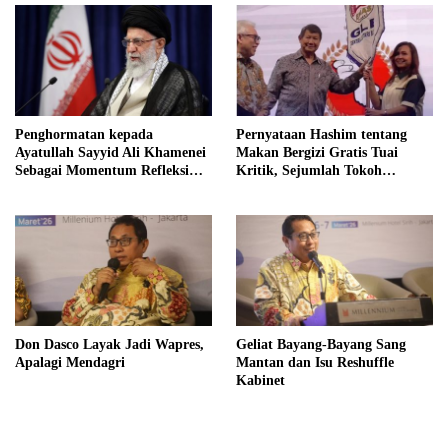
Independensi Badan Gizi
Nasional
Penghormatan kepada
Pernyataan Hashim tentang
Ayatullah Sayyid Ali Khamenei
Makan Bergizi Gratis Tuai
Sebagai Momentum Refleksi
Kritik, Sejumlah Tokoh
Kepemimpinan, Kemandirian
FORMAS Ikut Menanggapi
Bangsa, dan Integritas Moral
bagi Indonesia
Don Dasco Layak Jadi Wapres,
Geliat Bayang-Bayang Sang
Apalagi Mendagri
Mantan dan Isu Reshuffle
Kabinet