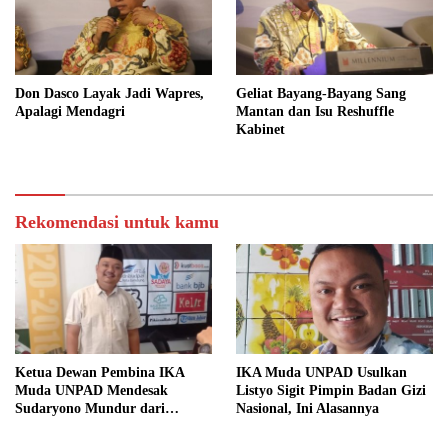
Don Dasco Layak Jadi Wapres,
Geliat Bayang-Bayang Sang
Apalagi Mendagri
Mantan dan Isu Reshuffle
Kabinet
Rekomendasi untuk kamu
Ketua Dewan Pembina IKA
IKA Muda UNPAD Usulkan
Muda UNPAD Mendesak
Listyo Sigit Pimpin Badan Gizi
Sudaryono Mundur dari
Nasional, Ini Alasannya
Jabatan Ketua DPD Gerindra
Jawa Tengah Demi Menjaga