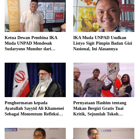
Ketua Dewan Pembina IKA
IKA Muda UNPAD Usulkan
Muda UNPAD Mendesak
Listyo Sigit Pimpin Badan Gizi
Sudaryono Mundur dari
Nasional, Ini Alasannya
Jabatan Ketua DPD Gerindra
Jawa Tengah Demi Menjaga
Independensi Badan Gizi
Nasional
Penghormatan kepada
Pernyataan Hashim tentang
Ayatullah Sayyid Ali Khamenei
Makan Bergizi Gratis Tuai
Sebagai Momentum Refleksi
Kritik, Sejumlah Tokoh
Kepemimpinan, Kemandirian
FORMAS Ikut Menanggapi
Bangsa, dan Integritas Moral
bagi Indonesia