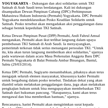
YOGYAKARTA
– Dukungan dan aksi solidaritas untuk TKI
Satinah di Arab Saudi terus berdatangan. Kali ini dukungan
disampaikan Dewan Pimpinan Cabang (DPC) Perhimpunan
Mahasiswa Hukum Indonesia (Permahi) Yogyakarta. DPC Permahi
Yogyakarta mendeklarasikan Posko Keadilan Solidarits untuk
Satinah. Posko tersebut akan mengadakan aksi penggalangan dana
sebagai bentuk kepedulian TKI Satinah.
Ketua Dewan Pimpinan Pusat (DPP) Permahi, Andi Fahrul Amsal
mengatakan, Permahi akan ikut terlibat langsung dalam upaya
pembebasan TKI Satinah di Arab Saudi. Ia menyayangkan,
pemerintah terkesan tidak serius menangani persoalan TKI. “Untuk
itu, kita akan turun langsung memberikan aksi solidaritas,” ujarnya
pada wartawan dalam acara Masa Perkenalan Anggota Baru DPC
Permahi Yogyakarta di Balai Pemuda Ambar Binangun, Bantul,
Sabtu (29/03/2014).
Ketua DPC Permahi, Sugiyarto menambahkan, pihaknya akan terus
mengajak seluruh elemen masyarakat, khususnya kader Permahi
untuk bergabung dalam posko tersebut. Tindakan dekat yang akan
diambil selain melakukan penggalangan dana, juga akan melakukan
pengkajian hukum untuk bisa mengupayakan membebaskan TKI
Satinah dari hukuman pancung. “Harapannya, kami akan terus
mengawal dan bisa memberikan bantuan,” ujarnya.
Rencananya, harini Permahi akan mengirimkan surat kepada