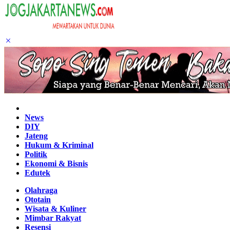
Home
News
DIY
Jateng
Hukum & Kriminal
Politik
Ekonomi & Bisnis
Edutek
Olahraga
Ototain
Wisata & Kuliner
Mimbar Rakyat
Resensi