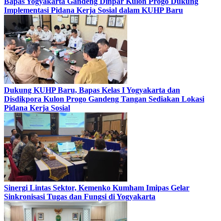
Bapas Yogyakarta Gandeng Dinpar Kulon Progo Dukung
Implementasi Pidana Kerja Sosial dalam KUHP Baru
Dukung KUHP Baru, Bapas Kelas I Yogyakarta dan
Disdikpora Kulon Progo Gandeng Tangan Sediakan Lokasi
Pidana Kerja Sosial
Sinergi Lintas Sektor, Kemenko Kumham Imipas Gelar
Sinkronisasi Tugas dan Fungsi di Yogyakarta