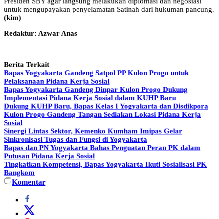
Presiden SBY agar langsung melakukan diplomasi dan negosiasi
untuk mengupayakan penyelamatan Satinah dari hukuman pancung.
(kim)
Redaktur: Azwar Anas
Berita Terkait
Bapas Yogyakarta Gandeng Satpol PP Kulon Progo untuk
Pelaksanaan Pidana Kerja Sosial
Bapas Yogyakarta Gandeng Dinpar Kulon Progo Dukung
Implementasi Pidana Kerja Sosial dalam KUHP Baru
Dukung KUHP Baru, Bapas Kelas I Yogyakarta dan Disdikpora
Kulon Progo Gandeng Tangan Sediakan Lokasi Pidana Kerja
Sosial
Sinergi Lintas Sektor, Kemenko Kumham Imipas Gelar
Sinkronisasi Tugas dan Fungsi di Yogyakarta
Bapas dan PN Yogyakarta Bahas Penguatan Peran PK dalam
Putusan Pidana Kerja Sosial
Tingkatkan Kompetensi, Bapas Yogyakarta Ikuti Sosialisasi PK
Bangkom
Komentar