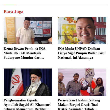
Baca Juga
Ketua Dewan Pembina IKA
IKA Muda UNPAD Usulkan
Muda UNPAD Mendesak
Listyo Sigit Pimpin Badan Gizi
Sudaryono Mundur dari
Nasional, Ini Alasannya
Jabatan Ketua DPD Gerindra
Jawa Tengah Demi Menjaga
Independensi Badan Gizi
Nasional
Penghormatan kepada
Pernyataan Hashim tentang
Ayatullah Sayyid Ali Khamenei
Makan Bergizi Gratis Tuai
Sebagai Momentum Refleksi
Kritik, Sejumlah Tokoh