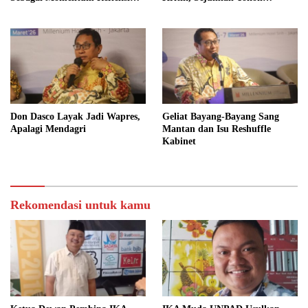
Kepemimpinan, Kemandirian
FORMAS Ikut Menanggapi
Bangsa, dan Integritas Moral
bagi Indonesia
Don Dasco Layak Jadi Wapres,
Geliat Bayang-Bayang Sang
Apalagi Mendagri
Mantan dan Isu Reshuffle
Kabinet
Rekomendasi untuk kamu