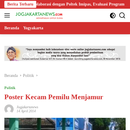
Langsung
erkuat Kolaborasi dengan Poltek Imipas, Evaluasi Program Magang Tar
Berita Terbaru
ke
konten
Beranda
Yogyakarta
Beranda
Politik
Politik
Poster Kecam Pemilu Menjamur
Jogjakartanews
14 April 2014