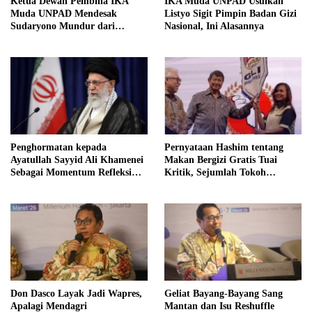
Ketua Dewan Pembina IKA
IKA Muda UNPAD Usulkan
Muda UNPAD Mendesak
Listyo Sigit Pimpin Badan Gizi
Sudaryono Mundur dari
Nasional, Ini Alasannya
Jabatan Ketua DPD Gerindra
Jawa Tengah Demi Menjaga
Independensi Badan Gizi
Nasional
Penghormatan kepada
Pernyataan Hashim tentang
Ayatullah Sayyid Ali Khamenei
Makan Bergizi Gratis Tuai
Sebagai Momentum Refleksi
Kritik, Sejumlah Tokoh
Kepemimpinan, Kemandirian
FORMAS Ikut Menanggapi
Bangsa, dan Integritas Moral
bagi Indonesia
Don Dasco Layak Jadi Wapres,
Geliat Bayang-Bayang Sang
Apalagi Mendagri
Mantan dan Isu Reshuffle