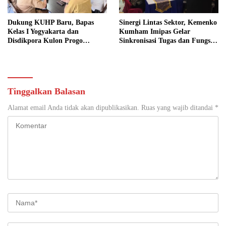
Dukung KUHP Baru, Bapas
Sinergi Lintas Sektor, Kemenko
Kelas I Yogyakarta dan
Kumham Imipas Gelar
Disdikpora Kulon Progo
Sinkronisasi Tugas dan Fungsi
Gandeng Tangan Sediakan
di Yogyakarta
Lokasi Pidana Kerja Sosial
Tinggalkan Balasan
Alamat email Anda tidak akan dipublikasikan.
Ruas yang wajib ditandai
*