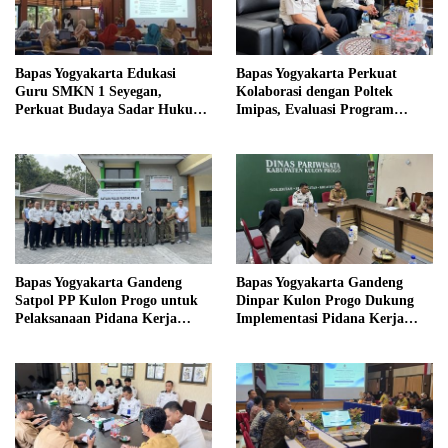
Bapas Yogyakarta Edukasi
Bapas Yogyakarta Perkuat
Guru SMKN 1 Seyegan,
Kolaborasi dengan Poltek
Perkuat Budaya Sadar Hukum
Imipas, Evaluasi Program
di Sekolah
Magang Taruna
Bapas Yogyakarta Gandeng
Bapas Yogyakarta Gandeng
Satpol PP Kulon Progo untuk
Dinpar Kulon Progo Dukung
Pelaksanaan Pidana Kerja
Implementasi Pidana Kerja
Sosial
Sosial dalam KUHP Baru