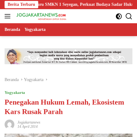
Langsung
dukasi Guru SMKN 1 Seyegan, Perkuat Budaya Sadar Hukum di Sekola
Berita Terbaru
ke
konten
Beranda
Yogyakarta
Beranda
Yogyakarta
Yogyakarta
Penegakan Hukum Lemah, Ekosistem
Kars Rusak Parah
Jogjakartanews
14 April 2014