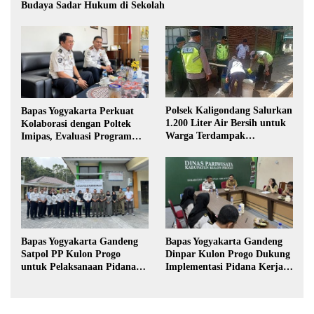
Budaya Sadar Hukum di Sekolah
Polsek Kaligondang Salurkan
Bapas Yogyakarta Perkuat
1.200 Liter Air Bersih untuk
Kolaborasi dengan Poltek
Warga Terdampak
Imipas, Evaluasi Program
Kekeringan di Purbalingga
Magang Taruna
Bapas Yogyakarta Gandeng
Bapas Yogyakarta Gandeng
Satpol PP Kulon Progo
Dinpar Kulon Progo Dukung
untuk Pelaksanaan Pidana
Implementasi Pidana Kerja
Kerja Sosial
Sosial dalam KUHP Baru