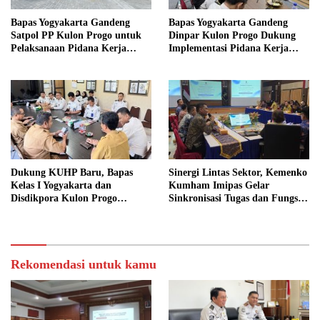
Bapas Yogyakarta Gandeng
Bapas Yogyakarta Gandeng
Satpol PP Kulon Progo untuk
Dinpar Kulon Progo Dukung
Pelaksanaan Pidana Kerja
Implementasi Pidana Kerja
Sosial
Sosial dalam KUHP Baru
Dukung KUHP Baru, Bapas
Sinergi Lintas Sektor, Kemenko
Kelas I Yogyakarta dan
Kumham Imipas Gelar
Disdikpora Kulon Progo
Sinkronisasi Tugas dan Fungsi
Gandeng Tangan Sediakan
di Yogyakarta
Lokasi Pidana Kerja Sosial
Rekomendasi untuk kamu