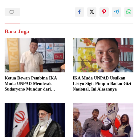
Baca Juga
Ketua Dewan Pembina IKA
IKA Muda UNPAD Usulkan
Muda UNPAD Mendesak
Listyo Sigit Pimpin Badan Gizi
Sudaryono Mundur dari
Nasional, Ini Alasannya
Jabatan Ketua DPD Gerindra
Jawa Tengah Demi Menjaga
Independensi Badan Gizi
Nasional