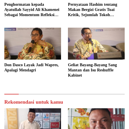
Penghormatan kepada
Pernyataan Hashim tentang
Ayatullah Sayyid Ali Khamenei
Makan Bergizi Gratis Tuai
Sebagai Momentum Refleksi
Kritik, Sejumlah Tokoh
Kepemimpinan, Kemandirian
FORMAS Ikut Menanggapi
Bangsa, dan Integritas Moral
bagi Indonesia
Don Dasco Layak Jadi Wapres,
Geliat Bayang-Bayang Sang
Apalagi Mendagri
Mantan dan Isu Reshuffle
Kabinet
Rekomendasi untuk kamu