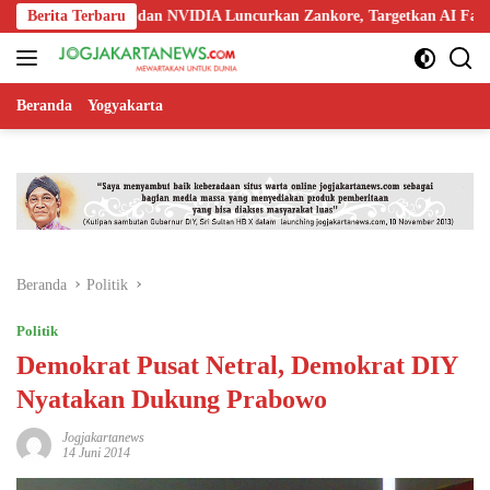
Langsung
oo, Nokia, dan NVIDIA Luncurkan Zankore, Targetkan AI Factory 1 GW
Berita Terbaru
ke
konten
Beranda
Yogyakarta
Beranda
Politik
Politik
Demokrat Pusat Netral, Demokrat DIY
Nyatakan Dukung Prabowo
Jogjakartanews
14 Juni 2014