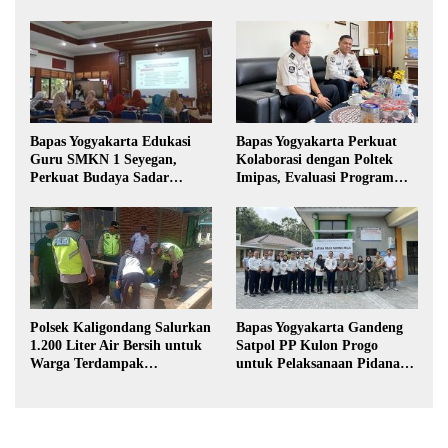
Bapas Yogyakarta Edukasi
Bapas Yogyakarta Perkuat
Guru SMKN 1 Seyegan,
Kolaborasi dengan Poltek
Perkuat Budaya Sadar
Imipas, Evaluasi Program
Hukum di Sekolah
Magang Taruna
Polsek Kaligondang Salurkan
Bapas Yogyakarta Gandeng
1.200 Liter Air Bersih untuk
Satpol PP Kulon Progo
Warga Terdampak
untuk Pelaksanaan Pidana
Kekeringan di Purbalingga
Kerja Sosial