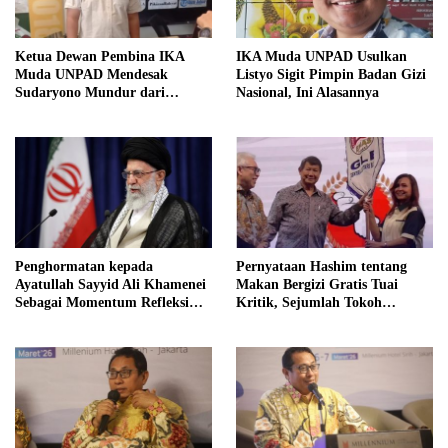
Ketua Dewan Pembina IKA
IKA Muda UNPAD Usulkan
Muda UNPAD Mendesak
Listyo Sigit Pimpin Badan Gizi
Sudaryono Mundur dari
Nasional, Ini Alasannya
Jabatan Ketua DPD Gerindra
Jawa Tengah Demi Menjaga
Independensi Badan Gizi
Nasional
Penghormatan kepada
Pernyataan Hashim tentang
Ayatullah Sayyid Ali Khamenei
Makan Bergizi Gratis Tuai
Sebagai Momentum Refleksi
Kritik, Sejumlah Tokoh
Kepemimpinan, Kemandirian
FORMAS Ikut Menanggapi
Bangsa, dan Integritas Moral
bagi Indonesia