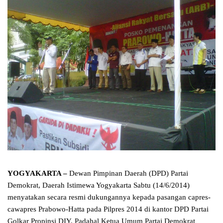
YOGYAKARTA –
Dewan Pimpinan Daerah (DPD) Partai
Demokrat, Daerah Istimewa Yogyakarta Sabtu (14/6/2014)
menyatakan secara resmi dukungannya kepada pasangan capres-
cawapres Prabowo-Hatta pada Pilpres 2014 di kantor DPD Partai
Golkar Propinsi DIY. Padahal Ketua Umum Partai Demokrat