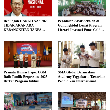
Renungan HARKITNAS 2026:
Pegadaian Sasar Sekolah di
TIDAK AKAN ADA
Gunungkidul Lewat Program
KEBANGKITAN TANPA
Literasi Investasi Emas Gold
PENDIDIKAN BERMUTU
Generation
Pranata Humas Fapet UGM
SMA Global Darussalam
Raih Tendik Berprestasi 2025
Academy Yogyakarta Tawarkan
Berkat Program Inklusi
Pendidikan Internasional
Berbasis Nilai Islam: Siap
Masuk Perguruan Tinggi Luar
Negeri Terkemuka