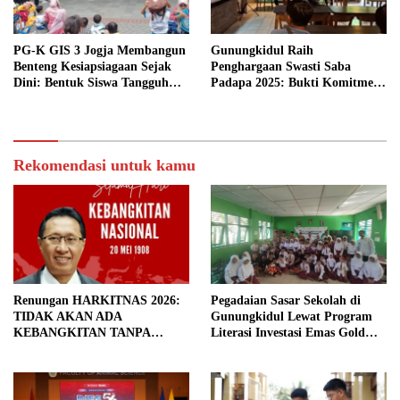
PG-K GIS 3 Jogja Membangun
Gunungkidul Raih
Benteng Kesiapsiagaan Sejak
Penghargaan Swasti Saba
Dini: Bentuk Siswa Tangguh
Padapa 2025: Bukti Komitmen
Bencana
Mewujudkan Kabupaten Sehat
Rekomendasi untuk kamu
Renungan HARKITNAS 2026:
Pegadaian Sasar Sekolah di
TIDAK AKAN ADA
Gunungkidul Lewat Program
KEBANGKITAN TANPA
Literasi Investasi Emas Gold
PENDIDIKAN BERMUTU
Generation