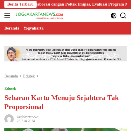
Langsung
rkuat Kolaborasi dengan Poltek Imipas, Evaluasi Program Magang Taru
Berita Terbaru
ke
konten
Beranda
Yogyakarta
Beranda
Edutek
Edutek
Sebaran Kartu Menuju Sejahtera Tak
Proporsional
Jogjakartanews
27 Juni 2014