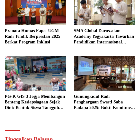
Pranata Humas Fapet UGM
SMA Global Darussalam
Raih Tendik Berprestasi 2025
Academy Yogyakarta Tawarkan
Berkat Program Inklusi
Pendidikan Internasional
Berbasis Nilai Islam: Siap
Masuk Perguruan Tinggi Luar
Negeri Terkemuka
PG-K GIS 3 Jogja Membangun
Gunungkidul Raih
Benteng Kesiapsiagaan Sejak
Penghargaan Swasti Saba
Dini: Bentuk Siswa Tangguh
Padapa 2025: Bukti Komitmen
Bencana
Mewujudkan Kabupaten Sehat
Tinggalkan Balasan