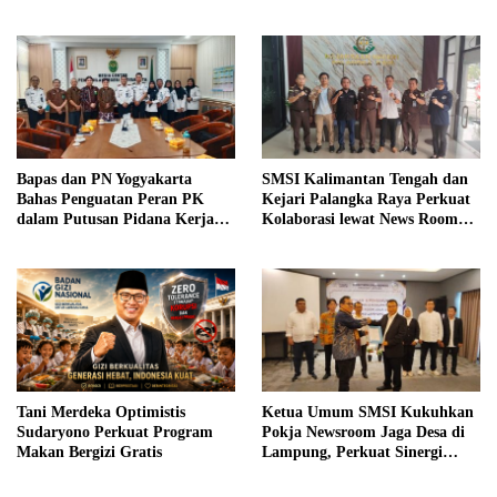
hingga Wakil Jaksa Agung
sebagai Pengajar
Bapas dan PN Yogyakarta
SMSI Kalimantan Tengah dan
Bahas Penguatan Peran PK
Kejari Palangka Raya Perkuat
dalam Putusan Pidana Kerja
Kolaborasi lewat News Room
Sosial
Jaga Desa
Tani Merdeka Optimistis
Ketua Umum SMSI Kukuhkan
Sudaryono Perkuat Program
Pokja Newsroom Jaga Desa di
Makan Bergizi Gratis
Lampung, Perkuat Sinergi
Kawal Tata Kelola
Pemerintahan Desa