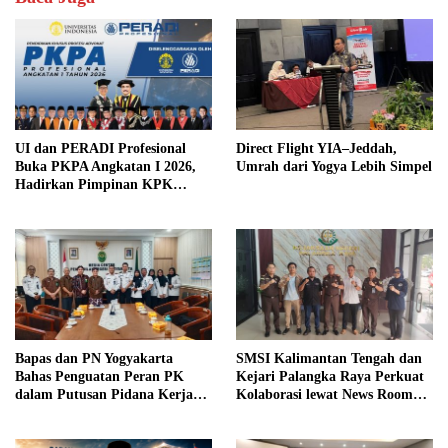
UI dan PERADI Profesional
Direct Flight YIA–Jeddah,
Buka PKPA Angkatan I 2026,
Umrah dari Yogya Lebih Simpel
Hadirkan Pimpinan KPK
hingga Wakil Jaksa Agung
sebagai Pengajar
Bapas dan PN Yogyakarta
SMSI Kalimantan Tengah dan
Bahas Penguatan Peran PK
Kejari Palangka Raya Perkuat
dalam Putusan Pidana Kerja
Kolaborasi lewat News Room
Sosial
Jaga Desa