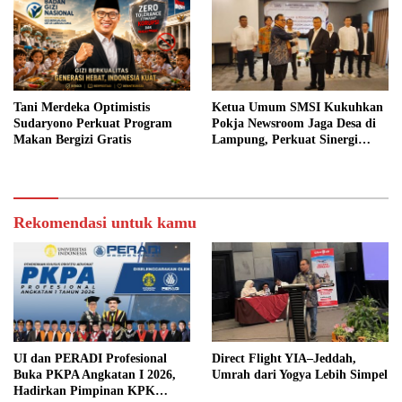
Tani Merdeka Optimistis
Ketua Umum SMSI Kukuhkan
Sudaryono Perkuat Program
Pokja Newsroom Jaga Desa di
Makan Bergizi Gratis
Lampung, Perkuat Sinergi
Kawal Tata Kelola
Pemerintahan Desa
Rekomendasi untuk kamu
UI dan PERADI Profesional
Direct Flight YIA–Jeddah,
Buka PKPA Angkatan I 2026,
Umrah dari Yogya Lebih Simpel
Hadirkan Pimpinan KPK