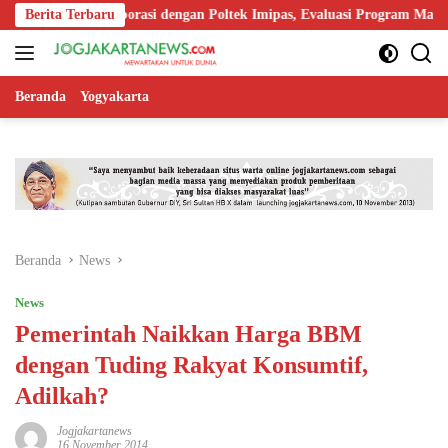
Langsung
at Kolaborasi dengan Poltek Imipas, Evaluasi Program Magang Taruna
Berita Terbaru
ke
konten
Beranda
Yogyakarta
Beranda
News
News
Pemerintah Naikkan Harga BBM
dengan Tuding Rakyat Konsumtif,
Adilkah?
Jogjakartanews
16 November 2014