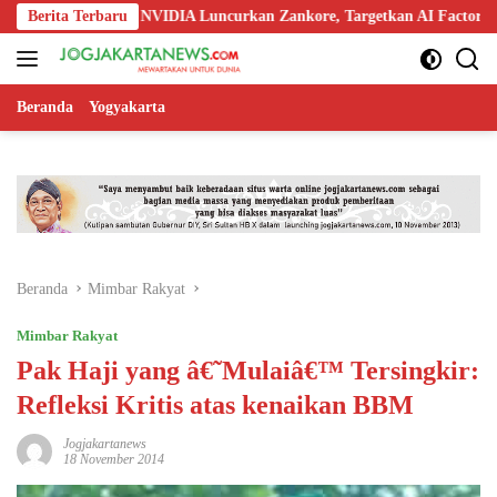
Langsung
, Nokia, dan NVIDIA Luncurkan Zankore, Targetkan AI Factory 1 GW
Berita Terbaru
ke
konten
Beranda
Yogyakarta
Beranda
Mimbar Rakyat
Mimbar Rakyat
Pak Haji yang â€˜Mulaiâ€™ Tersingkir:
Refleksi Kritis atas kenaikan BBM
Jogjakartanews
18 November 2014