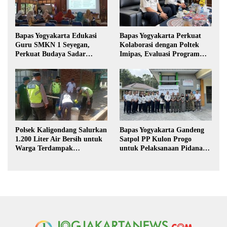
Bapas Yogyakarta Edukasi
Bapas Yogyakarta Perkuat
Guru SMKN 1 Seyegan,
Kolaborasi dengan Poltek
Perkuat Budaya Sadar
Imipas, Evaluasi Program
Hukum di Sekolah
Magang Taruna
Polsek Kaligondang Salurkan
Bapas Yogyakarta Gandeng
1.200 Liter Air Bersih untuk
Satpol PP Kulon Progo
Warga Terdampak
untuk Pelaksanaan Pidana
Kekeringan di Purbalingga
Kerja Sosial