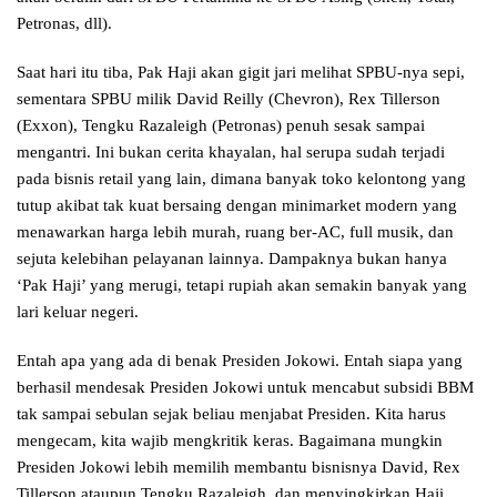
Petronas, dll).
Saat hari itu tiba, Pak Haji akan gigit jari melihat SPBU-nya sepi,
sementara SPBU milik David Reilly (Chevron), Rex Tillerson
(Exxon), Tengku Razaleigh (Petronas) penuh sesak sampai
mengantri. Ini bukan cerita khayalan, hal serupa sudah terjadi
pada bisnis retail yang lain, dimana banyak toko kelontong yang
tutup akibat tak kuat bersaing dengan minimarket modern yang
menawarkan harga lebih murah, ruang ber-AC, full musik, dan
sejuta kelebihan pelayanan lainnya. Dampaknya bukan hanya
‘Pak Haji’ yang merugi, tetapi rupiah akan semakin banyak yang
lari keluar negeri.
Entah apa yang ada di benak Presiden Jokowi. Entah siapa yang
berhasil mendesak Presiden Jokowi untuk mencabut subsidi BBM
tak sampai sebulan sejak beliau menjabat Presiden. Kita harus
mengecam, kita wajib mengkritik keras. Bagaimana mungkin
Presiden Jokowi lebih memilih membantu bisnisnya David, Rex
Tillerson ataupun Tengku Razaleigh, dan menyingkirkan Haji