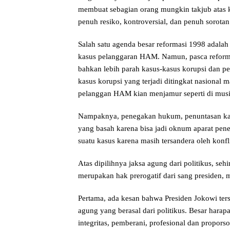
membuat sebagian orang mungkin takjub atas
penuh resiko, kontroversial, dan penuh sorotan
Salah satu agenda besar reformasi 1998 adala
kasus pelanggaran HAM. Namun, pasca reformas
bahkan lebih parah kasus-kasus korupsi dan pe
kasus korupsi yang terjadi ditingkat nasional
pelanggan HAM kian menjamur seperti di mus
Nampaknya, penegakan hukum, penuntasan ka
yang basah karena bisa jadi oknum aparat p
suatu kasus karena masih tersandera oleh konfl
Atas dipilihnya jaksa agung dari politikus, seh
merupakan hak prerogatif dari sang presiden, mi
Pertama, ada kesan bahwa Presiden Jokowi ter
agung yang berasal dari politikus. Besar hara
integritas, pemberani, profesional dan propo