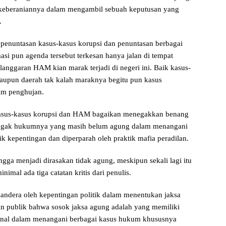
 keberaniannya dalam mengambil sebuah keputusan yang
.
h penuntasan kasus-kasus korupsi dan penuntasan berbagai
i pun agenda tersebut terkesan hanya jalan di tempat
langgaran HAM kian marak terjadi di negeri ini. Baik kasus-
 maupun daerah tak kalah maraknya begitu pun kasus
im penghujan.
sus-kasus korupsi dan HAM bagaikan menegakkan benang
enegak hukumnya yang masih belum agung dalam menangani
ik kepentingan dan diperparah oleh praktik mafia peradilan.
ingga menjadi dirasakan tidak agung, meskipun sekali lagi itu
nimal ada tiga catatan kritis dari penulis.
sandera oleh kepentingan politik dalam menentukan jaksa
pan publik bahwa sosok jaksa agung adalah yang memiliki
rsonal dalam menangani berbagai kasus hukum khususnya