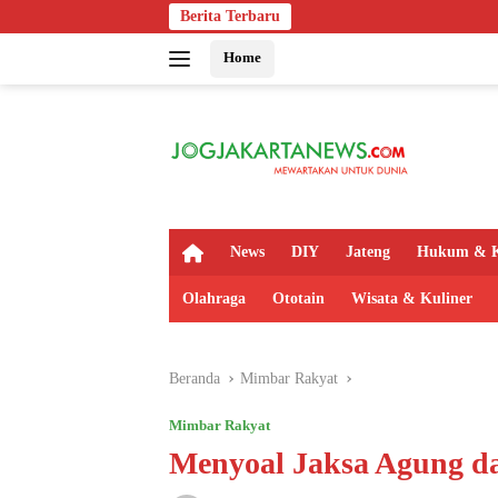
Langsung
Berita Terbaru
Bapas Yogyakarta Eduk
ke
Home
konten
H
News
DIY
Jateng
Hukum & K
o
m
Olahraga
Ototain
Wisata & Kuliner
e
Beranda
Mimbar Rakyat
Mimbar Rakyat
Menyoal Jaksa Agung dar