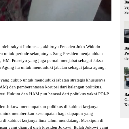
Ba
Se
Se
u oleh rakyat Indonesia, akhirnya Presiden Joko Widodo
Ba
ru untuk periode selanjutnya. Sang Presiden menjatuhkan
Pe
de
m, HM. Prasetyo yang juga pernah menjabat sebagai Jaksa
Ev
ng itu untuk menduduki jabatan sebagai jaksa agung.
Ma
 yang cukup untuk menduduki jabatan strategis khususnya
M) dan pemberantasan korupsi dari kalangan politikus.
teri Hukum dan HAM pun berasal dari politikus yakni PDI-P.
Ba
Ga
Ku
siden Jokowi menempatkan politikus di kabinet kerjanya
Pe
n untuk memberikan kesempatan bagi siapapun yang
Ke
 di kabinet kerjanya lima tahun mendatang. Meskipun di
tusan yang diambil oleh Presiden Jokowi. Itulah Jokowi yang