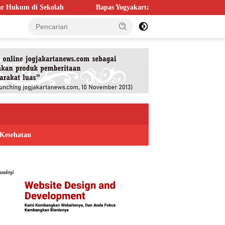
Bapas Yogyakarta Perkuat Kolaborasi dengan Poltek Imipas, Eva
Kesehatan