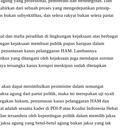
agung yang profesional, pemberani dan berintegritas. Dan
lahirkan dari sebuah proses yang mengedepankan prinsip-
as bukan subyektifitas, dan selera rakyat bukan selera partai
al dan mafia peradilan di lingkungan kejaksaan atas berbagai
ngan kejaksaan membuat publik pupus harapan dalam
n penuntasan kasus pelanggaran HAM. Lambannya
tikus yang ditangani oleh kejaksaan juga mendapat sorotan
annya tersangka kasus korupsi meskipun sudah ditetapkan
itik akan dapat menimbulkan pesimisme dalam semangat
ksa agung dari partai politik, maka ini merupakan uji nyali
enegakan hukum, penuntasan kasus pelanggaran HAM dan
at adalah sesama kader di PDI-P atau Koalisi Indonesia Hebat
dan tersandera oleh kepentingan politik dalam memilih jaksa
 jaksa agung yang betul-betul agung bukan jaksa yang tak