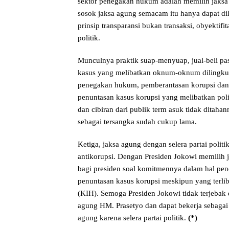
sektor penegakan hukum adalah memilih jaksa 
sosok jaksa agung semacam itu hanya dapat di
prinsip transparansi bukan transaksi, obyektifit
politik.
Munculnya praktik suap-menyuap, jual-beli pas
kasus yang melibatkan oknum-oknum dilingku
penegakan hukum, pemberantasan korupsi da
penuntasan kasus korupsi yang melibatkan poli
dan cibiran dari publik term asuk tidak ditah
sebagai tersangka sudah cukup lama.
Ketiga, jaksa agung dengan selera partai pol
antikorupsi. Dengan Presiden Jokowi memilih ja
bagi presiden soal komitmennya dalam hal p
penuntasan kasus korupsi meskipun yang terlib
(KIH). Semoga Presiden Jokowi tidak terjebak 
agung HM. Prasetyo dan dapat bekerja sebagai
agung karena selera partai politik.
(*)