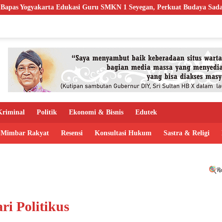
asi Guru SMKN 1 Seyegan, Perkuat Budaya Sadar Hukum di Sekolah
riminal
Politik
Ekonomi & Bisnis
Edutek
Mimbar Rakyat
Resensi
Konsultasi Hukum
Sastra & Religi
i Politikus