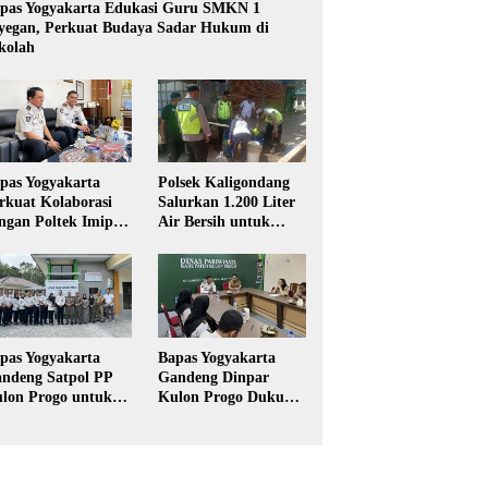
pas Yogyakarta Edukasi Guru SMKN 1
yegan, Perkuat Budaya Sadar Hukum di
kolah
pas Yogyakarta
Polsek Kaligondang
rkuat Kolaborasi
Salurkan 1.200 Liter
ngan Poltek Imipas,
Air Bersih untuk
aluasi Program
Warga Terdampak
gang Taruna
Kekeringan di
Purbalingga
pas Yogyakarta
Bapas Yogyakarta
ndeng Satpol PP
Gandeng Dinpar
lon Progo untuk
Kulon Progo Dukung
laksanaan Pidana
Implementasi Pidana
rja Sosial
Kerja Sosial dalam
KUHP Baru