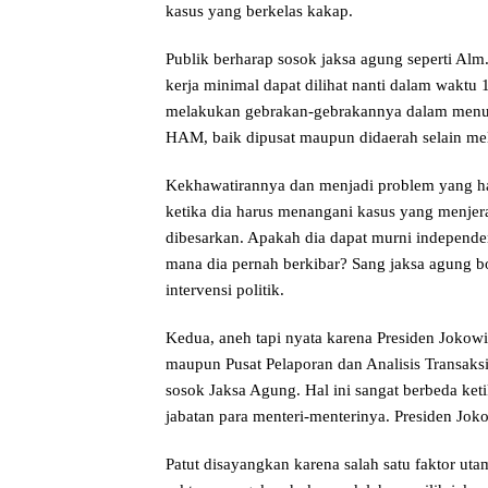
kasus yang berkelas kakap.
Publik berharap sosok jaksa agung seperti A
kerja minimal dapat dilihat nanti dalam waktu 1
melakukan gebrakan-gebrakannya dalam menun
HAM, baik dipusat maupun didaerah selain mel
Kekhawatirannya dan menjadi problem yang haru
ketika dia harus menangani kasus yang menjera
dibesarkan. Apakah dia dapat murni independe
mana dia pernah berkibar? Sang jaksa agung bo
intervensi politik.
Kedua, aneh tapi nyata karena Presiden Jokow
maupun Pusat Pelaporan dan Analisis Transak
sosok Jaksa Agung. Hal ini sangat berbeda ket
jabatan para menteri-menterinya. Presiden Jok
Patut disayangkan karena salah satu faktor u